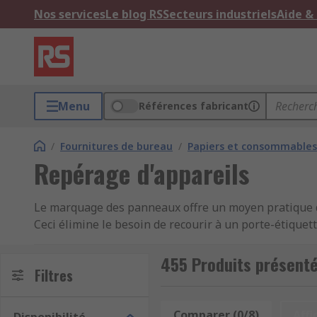
Nos services
Le blog RS
Secteurs industriels
Aide &
Menu
Références fabricant
/
Fournitures de bureau
/
Papiers et consommables
Repérage d'appareils
Le marquage des panneaux offre un moyen pratique de
Ceci élimine le besoin de recourir à un porte-étiquet
place une fois apposé. Le marquage de panneau offre
sites industriels.
455 Produits présenté
Filtres
comment fonctionne le marquage de panneau
Comparer (0/8)
Affi