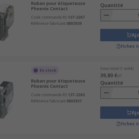
Ruban pour étiqueteuse
Quantité
Phoenix Contact
Code commande RS
137-2267
Référence fabricant
0803939
Aj
Fiches 
Sous-total (1 unité)
En stock
39,80 €
HT
Ruban pour étiqueteuse
Quantité
Phoenix Contact
Code commande RS
137-2263
Référence fabricant
0803937
Aj
Fiches 