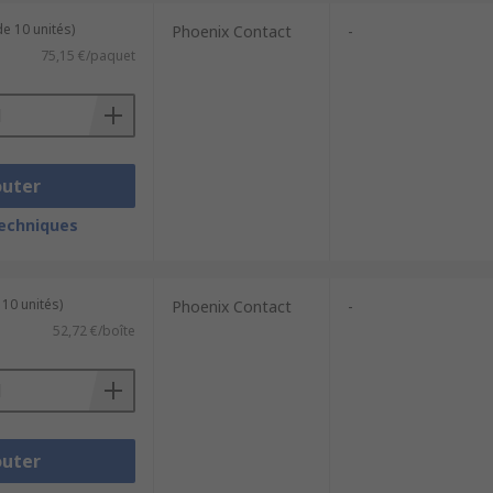
e 10 unités)
Phoenix Contact
-
75,15 €/paquet
outer
techniques
 10 unités)
Phoenix Contact
-
52,72 €/boîte
outer