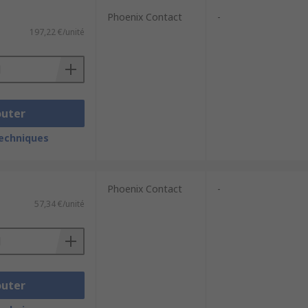
Phoenix Contact
-
197,22 €/unité
outer
techniques
Phoenix Contact
-
57,34 €/unité
outer