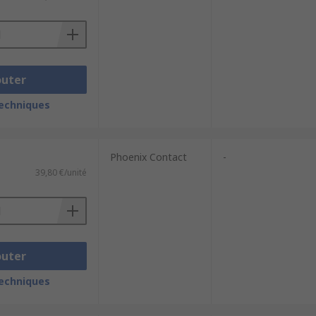
outer
techniques
Phoenix Contact
-
39,80 €/unité
outer
techniques