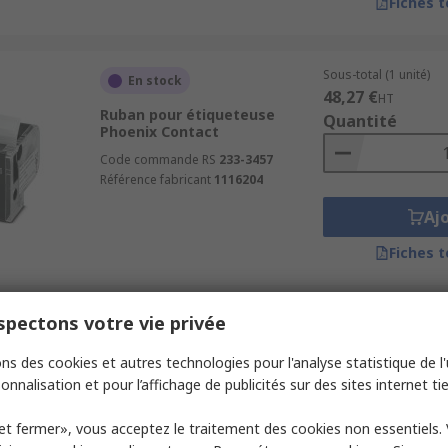
Fiches 
Sous-total (1 unité)
En stock
48,27 €
HT
Ruban pour étiqueteuse
Quantité
Phoenix Contact
Code commande RS
233-3457
Référence fabricant
1116204
Aj
Fiches 
pectons votre vie privée
Sous-total (1 paquet d
Stocké-e par le fabricant
212,33 €
HT
ns des cookies et autres technologies pour l'analyse statistique de l'u
Marquage pour panneau
Quantité
Phoenix Contact 54 mm 54 mm
onnalisation et pour l’affichage de publicités sur des sites internet tie
Feuille laser Bleu
Code commande RS
487-855
et fermer», vous acceptez le traitement des cookies non essentiels.
Référence fabricant
0831607