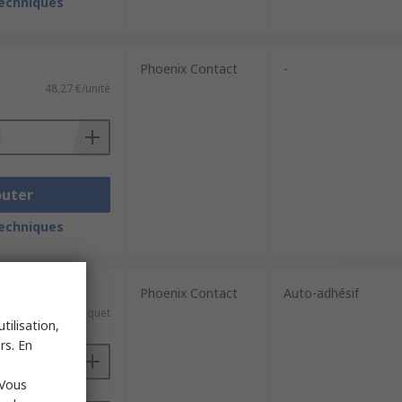
techniques
Phoenix Contact
-
48,27 €/unité
outer
techniques
e 5 unités)
Phoenix Contact
Auto-adhésif
212,33 €/paquet
tilisation,
rs. En
 Vous