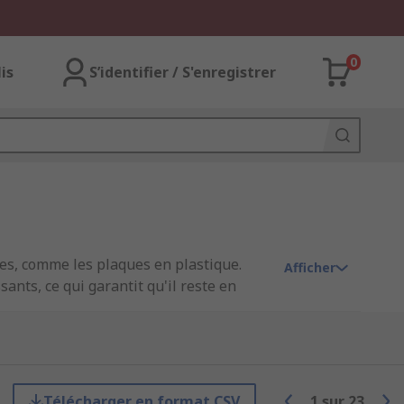
0
lis
S’identifier / S'enregistrer
es, comme les plaques en plastique.
Afficher
ants, ce qui garantit qu'il reste en
tales courantes que l'on trouve sur des
Télécharger en format CSV
1
sur
23