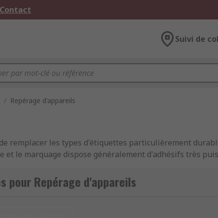
 Contact
Suivi de co
/
Repérage d'appareils
 remplacer les types d'étiquettes particulièrement durabl
te et le marquage dispose généralement d'adhésifs très puiss
 un étiquetage clair et résistant aux menaces environnemen
s pour Repérage d'appareils
 ?
chage par défaut