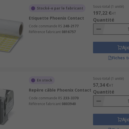
Sous-total (1 unité)
Stocké-e par le fabricant
197,22 €
HT
Etiquette Phoenix Contact
Quantité
Code commande RS
248-2177
Référence fabricant
0816757
Aj
Fiches 
Sous-total (1 unité)
En stock
57,34 €
HT
Repère câble Phoenix Contact
Quantité
Code commande RS
233-3370
Référence fabricant
0803940
Aj