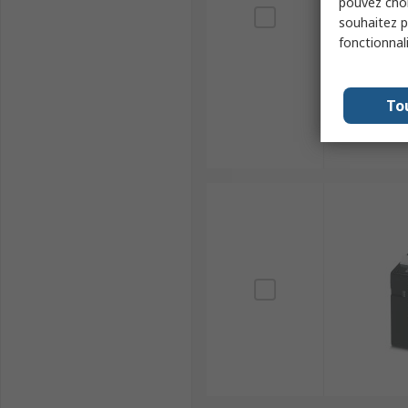
pouvez choi
souhaitez pa
fonctionnal
To