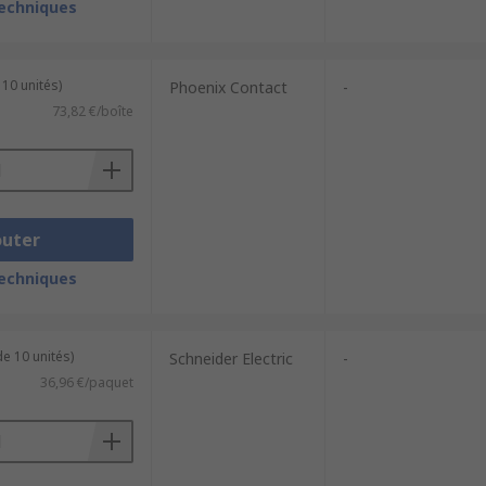
techniques
 10 unités)
Phoenix Contact
-
73,82 €/boîte
outer
techniques
e 10 unités)
Schneider Electric
-
36,96 €/paquet