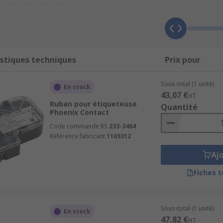
au sont fabriquées à partir de matériaux résistants tels qu
 également en fonction de leur application.
essoires compatibles printers. Les étiquettes sont ensuite co
stiques techniques
Prix pour
Sous-total (1 unité)
En stock
43,07 €
HT
contextes différents, y compris dans l'identification des c
Ruban pour étiqueteuse
Quantité
vent être utilisées avec les panneaux de brassage ou pour rem
Phoenix Contact
Code commande RS
233-3464
Référence fabricant
1169312
Aj
Fiches 
Sous-total (1 unité)
En stock
47,82 €
HT