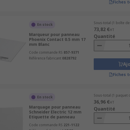
Fiches 
Sous-total (1 boîte de
En stock
73,82 €
HT
Marqueur pour panneau
Quantité
Phoenix Contact 0.5 mm 17
mm Blanc
Code commande RS
857-9371
Référence fabricant
0828792
Aj
Fiches 
Sous-total (1 paquet d
En stock
36,96 €
HT
Marquage pour panneau
Quantité
Schneider Electric 12 mm
Etiquette de panneau
Code commande RS
221-1122