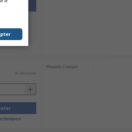
e le
outer
techniques
epter
Phoenix Contact
-
41,66 €/unité
outer
techniques