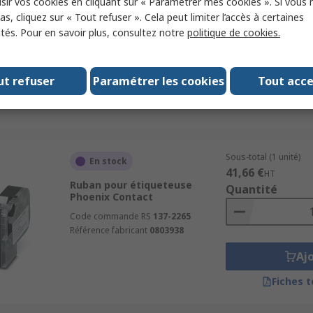
sir vos cookies en cliquant sur « Paramétrer mes cookies ». Si vous n
Aj
s, cliquez sur « Tout refuser ». Cela peut limiter l’accès à certaines
ités. Pour en savoir plus, consultez notre
politique de cookies.
Fiches 
ut refuser
Paramétrer les cookies
Tout acc
Sous-total (1 unité)
En stock
41,66 €
HT
Ruban pour étiqueteuse
Quantité
Phoenix Contact
Code commande RS
137-2265
Référence fabricant
0803938
Aj
Fiches 