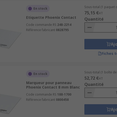
Sous-total (1 paquet d
En stock
75,15 €
HT
Etiquette Phoenix Contact
Quantité
Code commande RS
248-2214
Référence fabricant
0828795
Aj
Fiches 
Sous-total (1 boîte de
En stock
52,72 €
HT
Marqueur pour panneau
Quantité
Phoenix Contact 8 mm Blanc
Code commande RS
188-1700
Référence fabricant
0800458
Aj