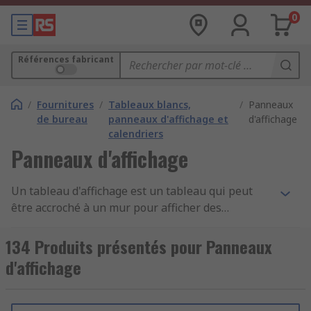
0
Références fabricant
/
Fournitures
/
Tableaux blancs,
/
Panneaux
de bureau
panneaux d'affichage et
d'affichage
calendriers
Panneaux d'affichage
Un tableau d'affichage est un tableau qui peut
être accroché à un mur pour afficher des
notifications, des messages, des annonces et des
bulletins, ou pour conserver des notes ou des
134 Produits présentés pour Panneaux
rappels. Ils sont souvent fabriqués en liège ou en
d'affichage
feutre avec un cadre en aluminium ou en bois.
Des panneaux d'affichage en métal sont
également disponibles et peuvent être utilisés à