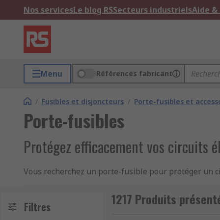
Nos services
Le blog RS
Secteurs industriels
Aide &
Menu
Références fabricant
/
Fusibles et disjoncteurs
/
Porte-fusibles et access
Porte-fusibles
Protégez efficacement vos circuits é
Vous recherchez un porte-fusible pour protéger un cir
large gamme de porte-fusibles, porte-fusibles en lig
types de fusibles. Que vous soyez technicien de maint
1217 Produits présent
Filtres
et de références issues des plus grandes marques 