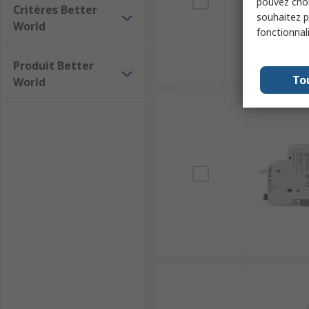
pouvez choi
Critères Better
souhaitez pa
World
fonctionnal
Produit Better
To
World