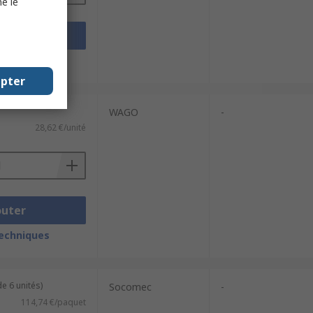
e le
outer
techniques
epter
WAGO
-
28,62 €/unité
outer
techniques
e 6 unités)
Socomec
-
114,74 €/paquet