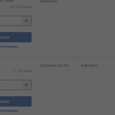
e 1 unité)
Wickmann
-
34,18 €/paquet
outer
techniques
Schneider Electric
Indicateur
71,76 €/unité
outer
techniques