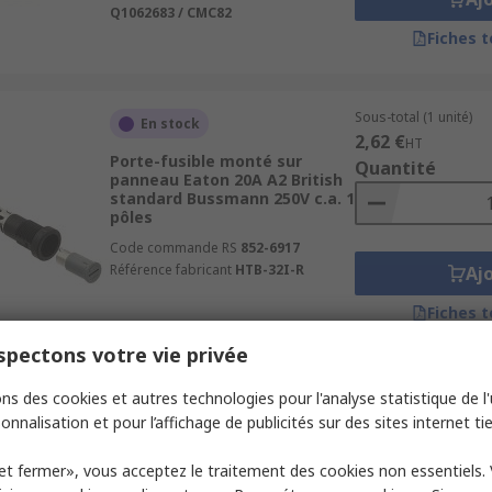
Q1062683 / CMC82
Fiches 
Sous-total (1 unité)
En stock
2,62 €
HT
Porte-fusible monté sur
Quantité
panneau Eaton 20A A2 British
standard Bussmann 250V c.a. 1
pôles
Code commande RS
852-6917
Référence fabricant
HTB-32I-R
Aj
Fiches 
pectons votre vie privée
Sous-total (1 paquet d
ns des cookies et autres technologies pour l'analyse statistique de l'u
En stock
141,15 €
HT
onnalisation et pour l’affichage de publicités sur des sites internet tie
Porte-fusible monté sur rail
Quantité
Socomec 32A RM 2 pôles 690V
et fermer», vous acceptez le traitement des cookies non essentiels.
c.a.