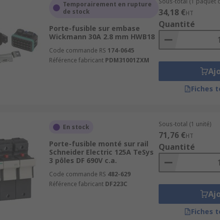
Sous-total (1 paquet d
Temporairement en rupture
34,18 €
de stock
HT
 Hager et Eaton
Quantité
Porte-fusible sur embase
Wickmann 30A 2.8 mm HWB18
Code commande RS
174-0645
Référence fabricant
PDM31001ZXM
Aj
Fiches 
téger votre circuit électrique
?
Sous-total (1 unité)
En stock
71,76 €
HT
Porte-fusible monté sur rail
Quantité
Schneider Electric 125A TeSys
3 pôles DF 690V c.a.
Code commande RS
482-629
Référence fabricant
DF223C
Aj
Fiches 