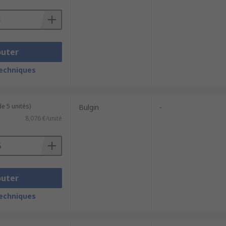
outer
techniques
e 5 unités)
Bulgin
-
8,076 €/unité
outer
techniques