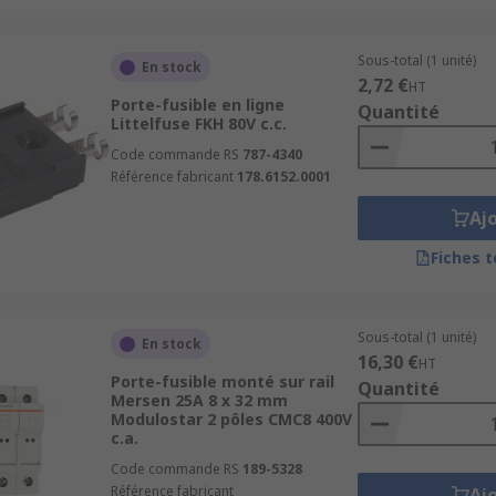
Sous-total (1 unité)
En stock
2,72 €
HT
Porte-fusible en ligne
Quantité
Littelfuse FKH 80V c.c.
Code commande RS
787-4340
Référence fabricant
178.6152.0001
Aj
Fiches 
Sous-total (1 unité)
En stock
16,30 €
HT
Porte-fusible monté sur rail
Quantité
Mersen 25A 8 x 32 mm
Modulostar 2 pôles CMC8 400V
c.a.
Code commande RS
189-5328
Référence fabricant
Aj