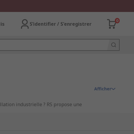
0
lis
S’identifier / S'enregistrer
Afficher
llation industrielle ? RS propose une
ur fusibles compatibles avec de nombreux
tock disponible, d'une livraison rapide
urter et Eaton
.