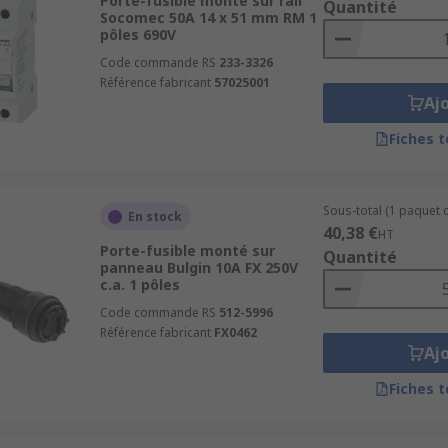
Porte-fusible monté sur rail
Quantité
Socomec 50A 14 x 51 mm RM 1
pôles 690V
Code commande RS
233-3326
Référence fabricant
57025001
Aj
Fiches 
Sous-total (1 paquet d
En stock
40,38 €
HT
Porte-fusible monté sur
Quantité
panneau Bulgin 10A FX 250V
c.a. 1 pôles
Code commande RS
512-5996
Référence fabricant
FX0462
Aj
Fiches 