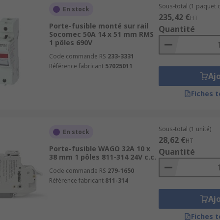
Sous-total (1 paquet d
En stock
235,42 €
HT
Porte-fusible monté sur rail
Quantité
Socomec 50A 14 x 51 mm RMS
1 pôles 690V
Code commande RS
233-3331
Référence fabricant
57025011
Aj
Fiches 
Sous-total (1 unité)
En stock
28,62 €
HT
Porte-fusible WAGO 32A 10 x
Quantité
38 mm 1 pôles 811-314 24V c.c.
Code commande RS
279-1650
Référence fabricant
811-314
Aj
Fiches 