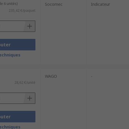
e 6 unités)
Socomec
Indicateur
235,42 €/paquet
outer
techniques
WAGO
-
28,62 €/unité
outer
techniques