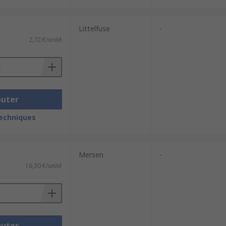
Littelfuse
-
2,72 €/unité
outer
techniques
Mersen
-
16,30 €/unité
outer