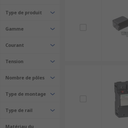
Large stock disponible
Grandes marques : Schneider Electric, Legrand,
Type de produit
Support technique expert
Gamme
À découvrir également :
Courant
Fusibles
Accessoires de disjoncteurs
Tension
Guide RS :
Comment choisir un fusible pour pro
Nombre de pôles
Type de montage
Type de rail
Matériau du