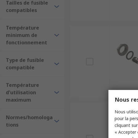
Tailles de fusible
compatibles
Température
minimum de
fonctionnement
Type de fusible
compatible
Température
d'utilisation
Nous res
maximum
Nous utiliso
Normes/homologa
pour la pers
tions
cliquant sur
« Accepter 