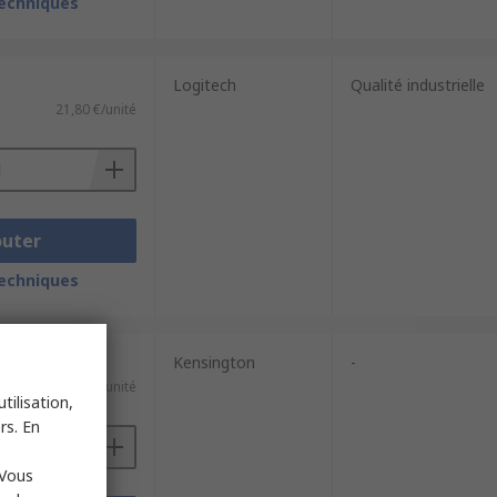
techniques
Logitech
Qualité industrielle
21,80 €/unité
outer
techniques
Kensington
-
16,32 €/unité
tilisation,
rs. En
 Vous