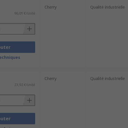
Cherry
Qualité industrielle
96,01 €/unité
 gagner en mobilité et permet d'avoir
outer
techniques
le gamme de claviers, compacts,
 ou sans fil. Recherchez les claviers en
Cherry
Qualité industrielle
23,92 €/unité
outer