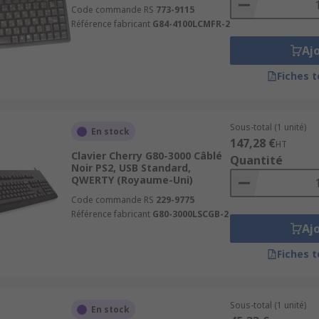
Code commande RS
773-9115
Référence fabricant
G84-4100LCMFR-2
Aj
Fiches 
Sous-total (1 unité)
En stock
147,28 €
HT
Clavier Cherry G80-3000 Câblé
Quantité
Noir PS2, USB Standard,
QWERTY (Royaume-Uni)
Code commande RS
229-9775
Référence fabricant
G80-3000LSCGB-2
Aj
Fiches 
Sous-total (1 unité)
En stock