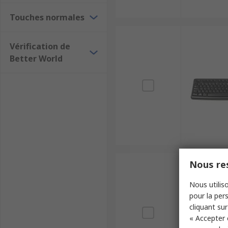
Touches normales
Vérification de
Better World
Nous res
Nous utiliso
pour la pers
cliquant sur
« Accepter 