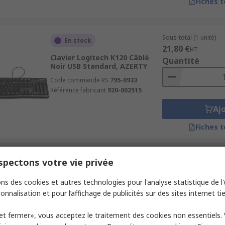
Fiches 
Sous-total (1 unité)
En stock
21,80 €
HT
Clavier Logitech K120 Câblé
Quantité
Noir USB Standard, AZERTY
Code commande RS
795-0933
Référence fabricant
920-002515
Aj
Fiches 
pectons votre vie privée
Sous-total (1 unité)
En stock
16,32 €
HT
ns des cookies et autres technologies pour l'analyse statistique de l'u
Clavier Kensington 1500109
Quantité
Câblé Noir USB Standard,
onnalisation et pour l’affichage de publicités sur des sites internet tie
Qwerty
Code commande RS
652-377
et fermer», vous acceptez le traitement des cookies non essentiels.
Référence fabricant
1500109