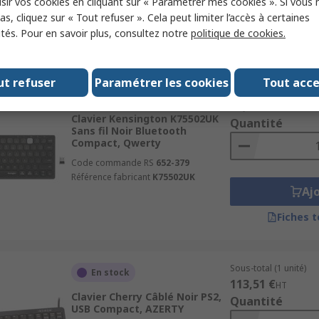
sir vos cookies en cliquant sur « Paramétrer mes cookies ». Si vous n
Aj
s, cliquez sur « Tout refuser ». Cela peut limiter l’accès à certaines
ités. Pour en savoir plus, consultez notre
politique de cookies.
Fiches 
ut refuser
Paramétrer les cookies
Tout acc
Sous-total (1 unité)
En stock
43,61 €
HT
Clavier Kensington K75502UK
Quantité
Sans fil Noir Bluetooth
Compact, Qwerty
Code commande RS
652-379
Référence fabricant
K75502UK
Aj
Fiches 
Sous-total (1 unité)
En stock
113,51 €
HT
Clavier Cherry Câblé Noir PS2,
Quantité
USB Compact, AZERTY