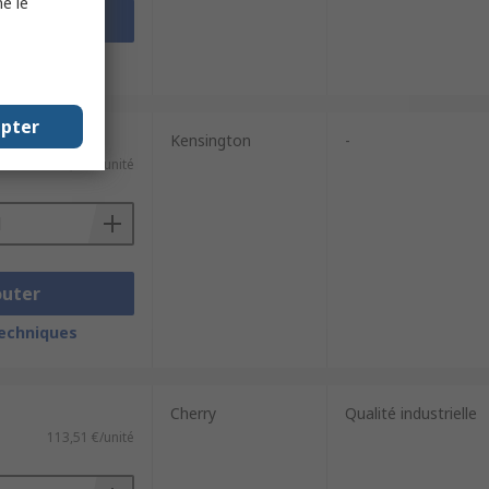
e le
outer
techniques
epter
Kensington
-
43,61 €/unité
outer
techniques
Cherry
Qualité industrielle
113,51 €/unité