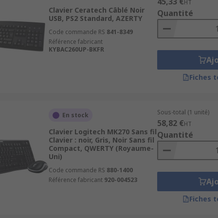
45,33 €
HT
Clavier Ceratech Câblé Noir
Quantité
USB, PS2 Standard, AZERTY
Code commande RS
841-8349
Référence fabricant
KYBAC260UP-BKFR
Aj
Fiches 
Sous-total (1 unité)
En stock
58,82 €
HT
Clavier Logitech MK270 Sans fil
Quantité
Clavier : noir, Gris, Noir Sans fil
Compact, QWERTY (Royaume-
Uni)
Code commande RS
880-1400
Référence fabricant
920-004523
Aj
Fiches 