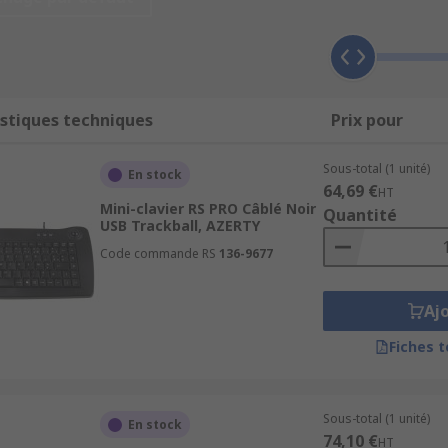
stiques techniques
Prix pour
104 touches et il existe 4 types de touches
Sous-total (1 unité)
En stock
64,69 €
mérique se trouve également sur le côté droit
HT
Mini-clavier RS PRO Câblé Noir
Quantité
USB Trackball, AZERTY
Code commande RS
136-9677
Aj
Fiches 
uit électrique se ferme et le clavier envoie un signal à l'ordi
us aimerions voir affiché(e) à l'écran.
Sous-total (1 unité)
En stock
74,10 €
HT