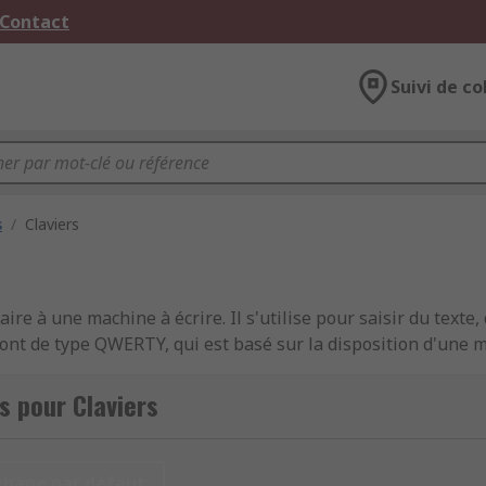
 Contact
Suivi de co
s
/
Claviers
re à une machine à écrire. Il s'utilise pour saisir du texte,
sont de type QWERTY, qui est basé sur la disposition d'une ma
ys pour prendre en charge des caractères spéciaux.
s pour Claviers
chage par défaut