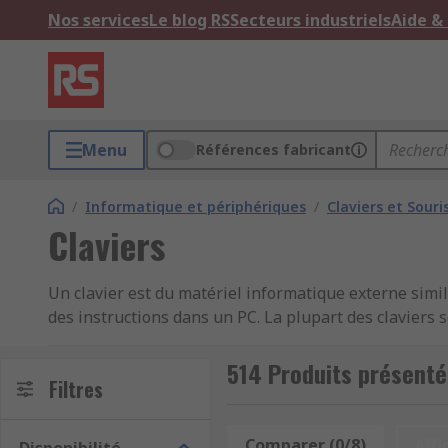
Nos services
Le blog RS
Secteurs industriels
Aide &
Menu
Références fabricant
/
Informatique et périphériques
/
Claviers et Souri
Claviers
Un clavier est du matériel informatique externe similai
des instructions dans un PC. La plupart des claviers 
différentes dispositions de touches pour d'autres pa
514 Produits présenté
Filtres
Types de claviers
QWERTY - Anglais
Comparer (0/8)
Affi