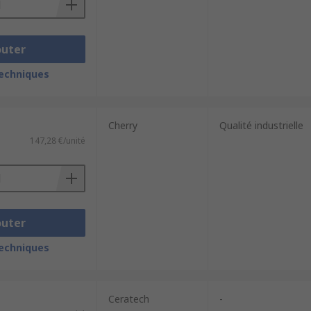
outer
techniques
Cherry
Qualité industrielle
147,28 €/unité
outer
techniques
Ceratech
-