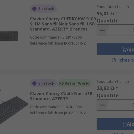
e chiffres dans des PC ou portables
Sous-total (1 unité)
En stock
96,01 €
HT
Clavier Cherry CHERRY KW 9100
Quantité
SLIM Sans fil Noir Sans fil, USB
Standard, AZERTY (France)
table via la technologie Bluetooth ou un récepteur USB, pour
 sont faciles à installer.
Code commande RS
281-9303
Référence fabricant
JK-9100FR-2
Aj
Fiches 
 quel PC à la maison ou au bureau. Nous proposons une amp
 et un choix de connexions différentes comme USB, Bluetooth
Sous-total (1 unité)
En stock
RS Better World
23,92 €
HT
Clavier Cherry Câblé Noir USB
Quantité
Standard, AZERTY
Code commande RS
874-3982
Référence fabricant
JK-0800FR-2
Aj