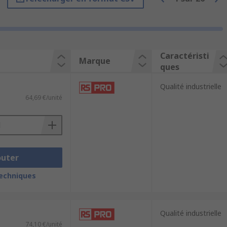
Caractéristi
Marque
ques
Qualité industrielle
64,69 €/unité
outer
techniques
nateur qui indique s'il s'agit d'une
Qualité industrielle
74,10 €/unité