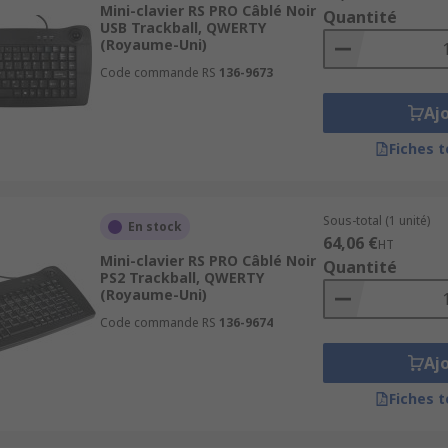
Mini-clavier RS PRO Câblé Noir
Quantité
USB Trackball, QWERTY
(Royaume-Uni)
 la main et du bras, réduisant le risque de TMS(Troubles Mu
Code commande RS
136-9673
n de préserver une bonne position de la main et peuvent é
Aj
Fiches 
 salles blanches et dans le secteur médical. Ces claviers p
arche/arrêt. Ils peuvent donc être mis hors tension pour le
Sous-total (1 unité)
En stock
i est important pour le contrôle des infections.
64,06 €
HT
Mini-clavier RS PRO Câblé Noir
Quantité
PS2 Trackball, QWERTY
(Royaume-Uni)
Code commande RS
136-9674
 souris à pavé tactile. La souris se contrôle facilement avec
Aj
Fiches 