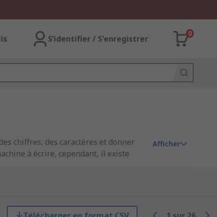
0
lis
S’identifier / S'enregistrer
 des chiffres, des caractères et donner
Afficher
chine à écrire, cependant, il existe
Télécharger en format CSV
1
sur
26