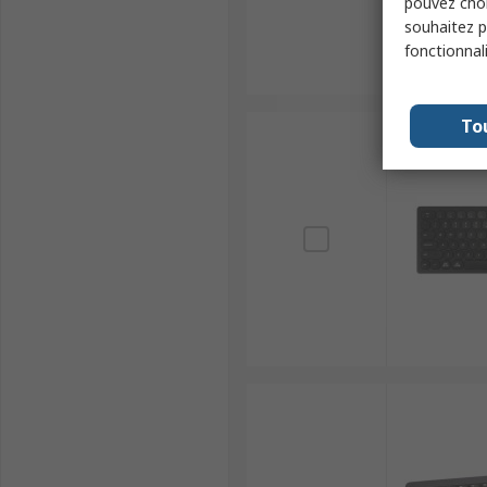
pouvez choi
souhaitez pa
fonctionnal
To