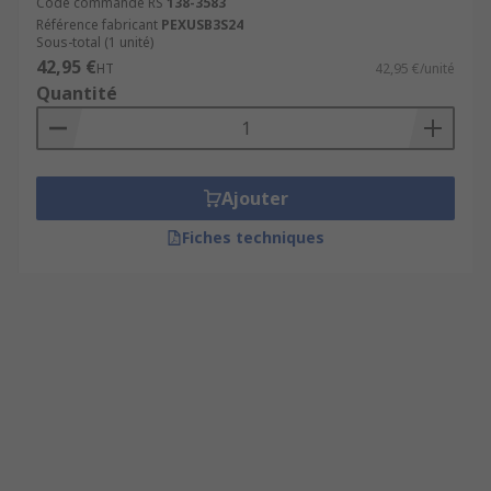
Code commande RS
138-3583
Référence fabricant
PEXUSB3S24
Sous-total (1 unité)
42,95 €
HT
42,95 €/unité
Quantité
Ajouter
Fiches techniques