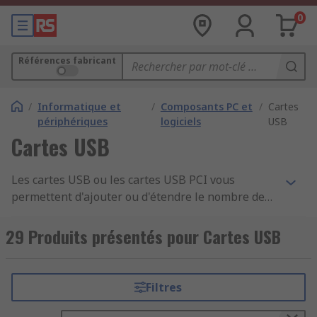
0
Références fabricant
/
Informatique et
/
Composants PC et
/
Cartes
périphériques
logiciels
USB
Cartes USB
Les cartes USB ou les cartes USB PCI vous
permettent d'ajouter ou d'étendre le nombre de
ports USB supplémentaires sur un PC via un port
PCI disponible sans avoir à mettre à niveau la
29 Produits présentés pour Cartes USB
carte-mère du système. Ces dispositifs sont
particulièrement utiles pour les ordinateurs plus
anciens qui n'ont pas les ports USB standard les
Filtres
plus récents et pour les ordinateurs plus récents
qui n'en ont pas assez.