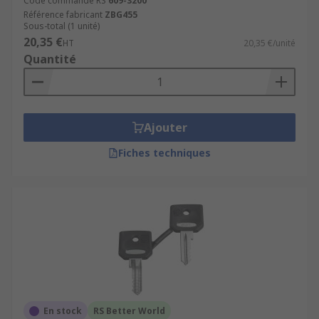
Code commande RS
609-3200
Référence fabricant
ZBG455
Sous-total (1 unité)
20,35 €
HT
20,35 €/unité
Quantité
Ajouter
Fiches techniques
En stock
RS Better World