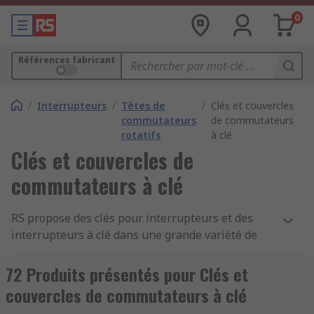
0
Références fabricant
/
Interrupteurs
/
Têtes de
/
Clés et couvercles
commutateurs
de commutateurs
rotatifs
à clé
Clés et couvercles de
commutateurs à clé
RS propose des clés pour interrupteurs et des
interrupteurs à clé dans une grande variété de
tailles et de couleurs conçus par les plus grands
fabricants tels que APEM, EAO, Schneider et
72 Produits présentés pour Clés et
Siemens. Les clés pour interrupteur à clé sont
couvercles de commutateurs à clé
conçues pour fonctionner avec une gamme