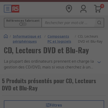
0
Références fabricant
/
Informatique et
/
Composants
/
CD, Lecteurs
périphériques
PC et logiciels
DVD et Blu-Ray
CD, Lecteurs DVD et Blu-Ray
La plupart des ordinateurs prennent en charge la
gestion des CD/DVD, mais si vous cherchez à un
lecteur optique de niveau supérieur ou si vous
possédez un ordinateur portable, un lecteur de
5 Produits présentés pour CD, Lecteurs
DVD externe peut répondre à vos attentes. Un
DVD et Blu-Ray
lecteur/graveur optique est un périphérique
d'ordinateur qui lit et écrit des données sur des
disques optiques par le biais de la technologie à
Filtres
faisceau laser. Les graveurs de DVD sont conçus