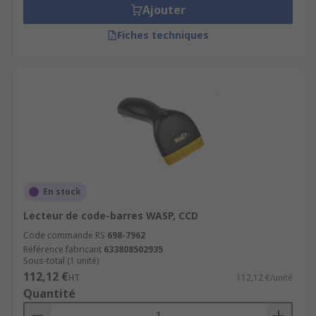
Ajouter
Fiches techniques
En stock
Lecteur de code-barres WASP, CCD
Code commande RS
698-7962
Référence fabricant
633808502935
Sous-total (1 unité)
112,12 €
HT
112,12 €/unité
Quantité