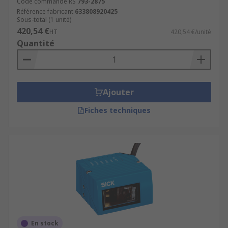
Code commande RS
793-2875
Référence fabricant
633808920425
Sous-total (1 unité)
420,54 €
HT
420,54 €/unité
Quantité
Ajouter
Fiches techniques
En stock