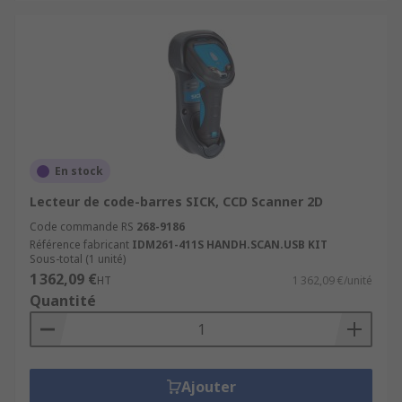
En stock
Lecteur de code-barres SICK, CCD Scanner 2D
Code commande RS
268-9186
Référence fabricant
IDM261-411S HANDH.SCAN.USB KIT
Sous-total (1 unité)
1 362,09 €
HT
1 362,09 €/unité
Quantité
Ajouter