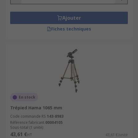
doit utiliser un trépied en déplacement. Un
montage et démontage rapides sont une
Ajouter
solution très confortable.
Fiches techniques
En stock
Trépied Hama 1065 mm
Code commande RS
143-8983
Référence fabricant
00004105
Sous-total (1 unité)
43,61 €
HT
43,61 €/unité