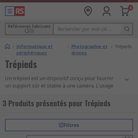
0
Références fabricant
/
Informatique et
/
Photographie et
/
Trépieds
périphériques
drones
Trépieds
Un trépied est un dispositif conçu pour fournir
un support sûr et stable à une caméra. L'usage
d'un trépied garantit l'obtention d'images nettes
et d'une exposition correcte même dans une
3 Produits présentés pour Trépieds
situation de faible éclairage et lorsqu'un long
temps d'exposition est nécessaire. Le trépied est
un élément essentiel pour tous les
Filtres
photographes.