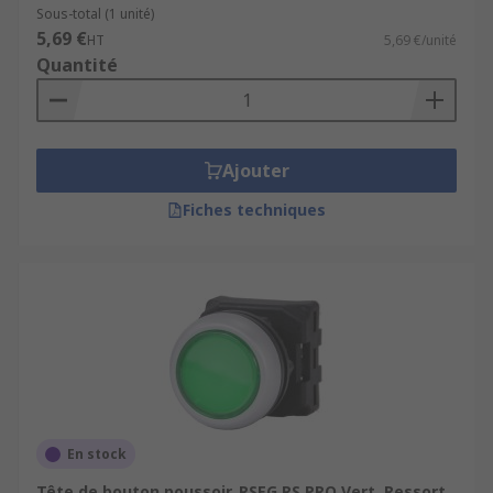
Sous-total (1 unité)
5,69 €
HT
5,69 €/unité
Quantité
Ajouter
Fiches techniques
En stock
Tête de bouton poussoir, RSEG RS PRO Vert, Ressort