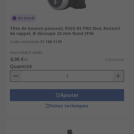
Pourquoi acheter vos têtes de
boutons-poussoir chez RS ?
En stock
Livraison rapide en 24 à 48h
Tête de bouton poussoir, RSEG RS PRO Noir, Ressort
de rappel, Ø découpe 22 mm Rond IP65
Livraison gratuite dès 50 €
Code commande RS
188-1139
Large stock disponible
Sous-total (1 unité)
Grandes marques reconnues
4,06 €
HT
4,06 €/unité
Support technique expert
Quantité
Outils digitaux performants
Parcourez dès maintenant notre sélection de
Ajouter
têtes de boutons-poussoir et commandez les
références adaptées à vos besoins.
Fiches techniques
Produits et catégories associés
Boutons-poussoirs industriels