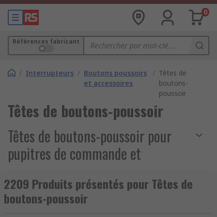
0
Références fabricant
/
Interrupteurs
/
Boutons poussoirs
/
Têtes de
et accessoires
boutons-
poussoir
Têtes de boutons-poussoir
Têtes de boutons-poussoir pour
pupitres de commande et
machines industrielles
2209 Produits présentés pour Têtes de
boutons-poussoir
Vous cherchez des
têtes de boutons-poussoir
pour équiper un pupitre de commande, une