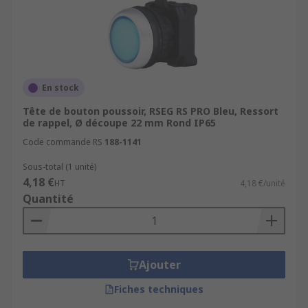
Blocs de contact pour boutons-poussoirs
Voyants lumineux LED
Sélecteurs rotatifs
Arrêts d'urgence industriels
En stock
Tête de bouton poussoir, RSEG RS PRO Bleu, Ressort
de rappel, Ø découpe 22 mm Rond IP65
Code commande RS
188-1141
Sous-total (1 unité)
4,18 €
HT
4,18 €/unité
Quantité
Ajouter
Fiches techniques