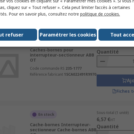
sir vos cookies en cliquant sur « Paramétrer mes cookies ». Si vous n
Aj
s, cliquez sur « Tout refuser ». Cela peut limiter l’accès à certaines
ités. Pour en savoir plus, consultez notre
politique de cookies.
Fiches 
ut refuser
Paramétrer les cookies
Tout acc
Sous-total (1 unité)
En stock
6,13 €
HT
Caches-bornes pour
Quantité
interrupteur-sectionneur ABB
OT
Code commande RS
235-1777
Référence fabricant
1SCA022491R9970
Aj
Fiches 
Sous-total (1 unité)
En stock
6,57 €
HT
Cache-bornes Interrupteur-
Quantité
sectionneur Cache-bornes ABB