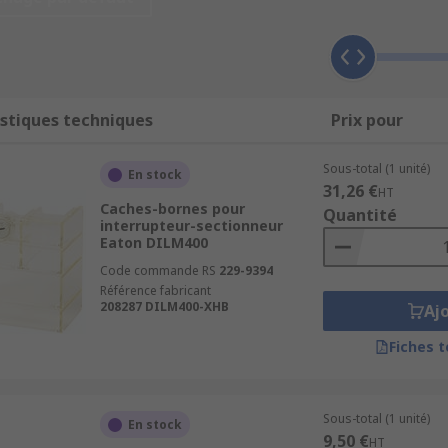
stiques techniques
Prix pour
Sous-total (1 unité)
En stock
31,26 €
HT
Caches-bornes pour
Quantité
interrupteur-sectionneur
Eaton DILM400
Code commande RS
229-9394
Référence fabricant
208287 DILM400-XHB
Aj
Fiches 
Sous-total (1 unité)
En stock
9,50 €
HT