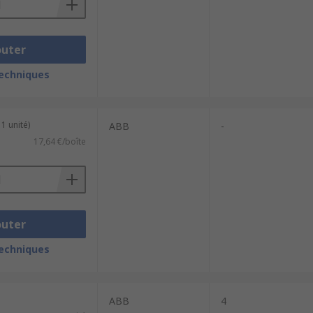
outer
techniques
1 unité)
ABB
-
17,64 €/boîte
outer
techniques
ABB
4