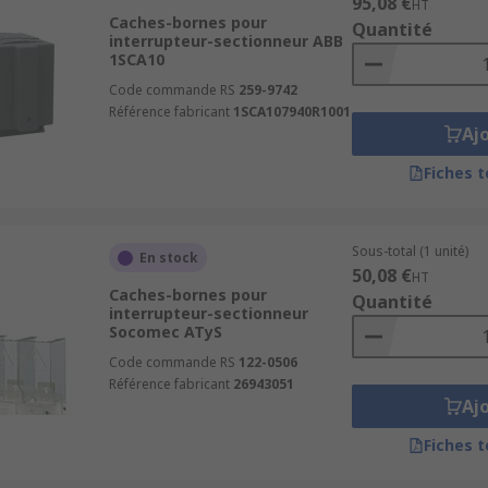
95,08 €
HT
Caches-bornes pour
Quantité
interrupteur-sectionneur ABB
1SCA10
Code commande RS
259-9742
Référence fabricant
1SCA107940R1001
Aj
Fiches 
Sous-total (1 unité)
En stock
50,08 €
HT
Caches-bornes pour
Quantité
interrupteur-sectionneur
Socomec ATyS
Code commande RS
122-0506
Référence fabricant
26943051
Aj
Fiches 