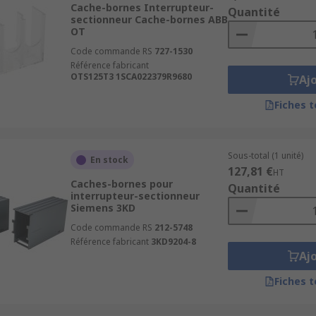
Cache-bornes Interrupteur-
Quantité
sectionneur Cache-bornes ABB
OT
Code commande RS
727-1530
Référence fabricant
OTS125T3 1SCA022379R9680
Aj
Fiches 
Sous-total (1 unité)
En stock
127,81 €
HT
Caches-bornes pour
Quantité
interrupteur-sectionneur
Siemens 3KD
Code commande RS
212-5748
Référence fabricant
3KD9204-8
Aj
Fiches 