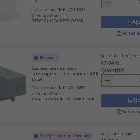
OT
Code commande RS
727-1527
Référence fabricant
OTS63T3 1SCA022353R6750
Aj
Fiches 
Sous-total (1 boîte de 
En stock
17,64 €
HT
Caches-bornes pour
Quantité
interrupteur-sectionneur ABB
1SCA
Code commande RS
231-9257
Référence fabricant
1SCA114767R1001 OSS160GG1S/4
Aj
Fiches 
Sous-total (1 unité)
Stocké-e par le fabricant