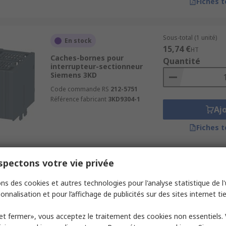
Fiches 
Sous-total (1 unité)
En stock
15,74 €
HT
Caches-bornes pour
Quantité
interrupteur-sectionneur
Siemens 3KD
Code commande RS
212-5751
Référence fabricant
3KD9304-1
Aj
Fiches 
pectons votre vie privée
Sous-total (1 unité)
En stock
23,99 €
HT
ns des cookies et autres technologies pour l'analyse statistique de l'u
Cache-bornes Interrupteur-
Quantité
sectionneur Cache-bornes
onnalisation et pour l’affichage de publicités sur des sites internet tie
Socomec FUSERBLOC
Code commande RS
781-3866
et fermer», vous acceptez le traitement des cookies non essentiels.
Référence fabricant
3998 4016