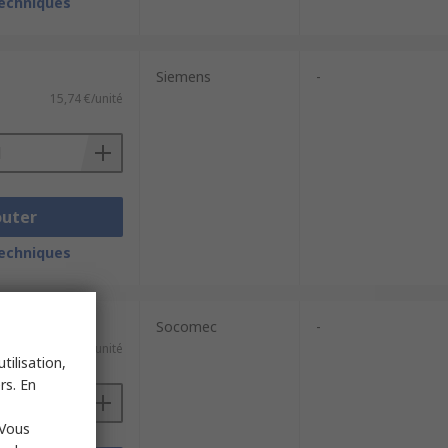
techniques
Siemens
-
15,74 €/unité
outer
techniques
Socomec
-
23,99 €/unité
tilisation,
rs. En
 Vous