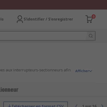
0
lis
S’identifier / S'enregistrer
ées aux interrupteurs-sectionneurs afin
Afficher
tionneur
Télécharger en format CSV
1
sur
16