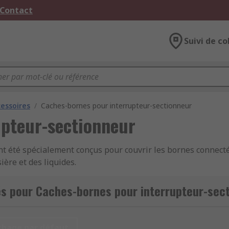
 Contact
Suivi de co
cessoires
/
Caches-bornes pour interrupteur-sectionneur
upteur-sectionneur
nt été spécialement conçus pour couvrir les bornes connect
ère et des liquides.
s pour Caches-bornes pour interrupteur-sec
chage par défaut