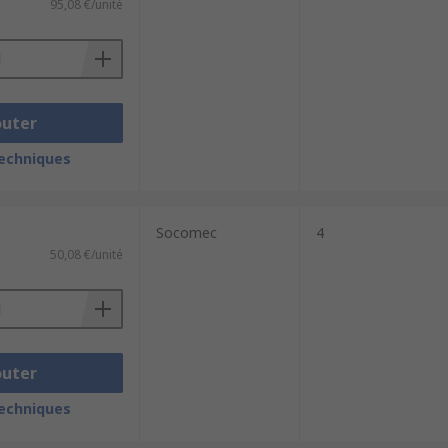
95,08 €/unité
outer
techniques
Socomec
4
50,08 €/unité
outer
techniques