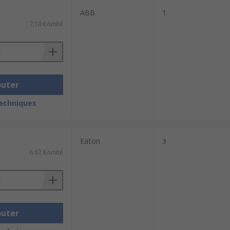
ABB
1
7,10 €/unité
outer
techniques
Eaton
3
6,62 €/unité
outer