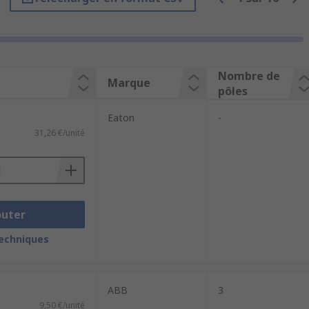
Nombre de
Marque
pôles
Eaton
-
31,26 €/unité
outer
techniques
ABB
3
9,50 €/unité