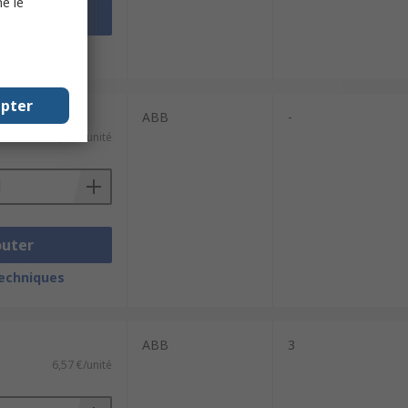
e le
outer
techniques
epter
ABB
-
6,13 €/unité
outer
techniques
ABB
3
6,57 €/unité