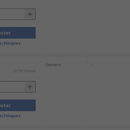
outer
techniques
Siemens
-
127,81 €/unité
outer
techniques