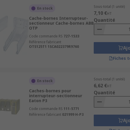
Sous-total (1 unité)
En stock
7,10 €
HT
Cache-bornes Interrupteur-
Quantité
sectionneur Cache-bornes ABB
OTP
Code commande RS
727-1533
Référence fabricant
OTS125T1 1SCA022379R9760
Aj
Fiches 
Sous-total (1 unité)
En stock
6,62 €
HT
Caches-bornes pour
Quantité
interrupteur-sectionneur
Eaton P3
Code commande RS
111-5771
Référence fabricant
021999 H-P3
Aj