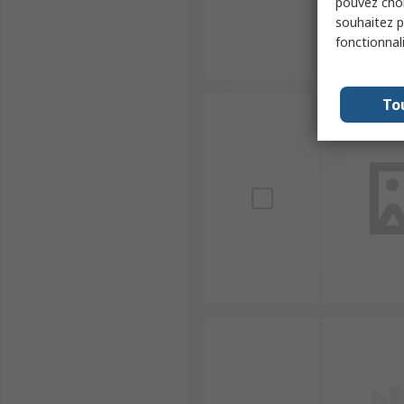
pouvez choi
souhaitez pa
fonctionnal
To