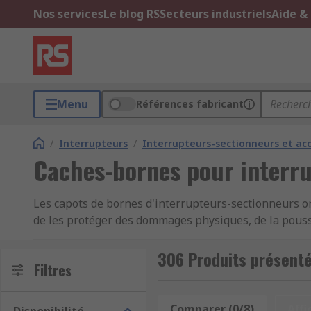
Nos services
Le blog RS
Secteurs industriels
Aide &
Menu
Références fabricant
/
Interrupteurs
/
Interrupteurs-sectionneurs et ac
Caches-bornes pour interr
Les capots de bornes d'interrupteurs-sectionneurs o
de les protéger des dommages physiques, de la poussi
306 Produits présenté
Filtres
Comparer (0/8)
Affi