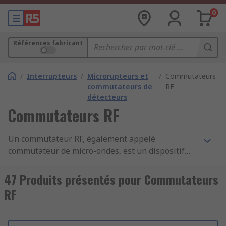
0
Références fabricant
/
Interrupteurs
/
Microrupteurs et
/
Commutateurs
commutateurs de
RF
détecteurs
Commutateurs RF
Un commutateur RF, également appelé
commutateur de micro-ondes, est un dispositif
utilisé pour acheminer des signaux haute
fréquence à travers les chemins de transmission.
47 Produits présentés pour Commutateurs
Les commutateurs RF (fréquence radio) sont
RF
largement utilisés dans les systèmes de test de
micro-ondes pour le routage du signal entre les
instruments.Intégrant un commutateur dans un