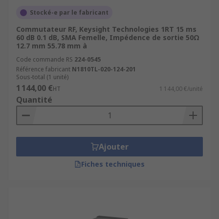
Stocké-e par le fabricant
Commutateur RF, Keysight Technologies 1RT 15 ms
60 dB 0.1 dB, SMA Femelle, Impédence de sortie 50Ω
12.7 mm 55.78 mm à
Code commande RS
224-0545
Référence fabricant
N1810TL-020-124-201
Sous-total (1 unité)
1 144,00 €
HT
1 144,00 €/unité
Quantité
Ajouter
Fiches techniques