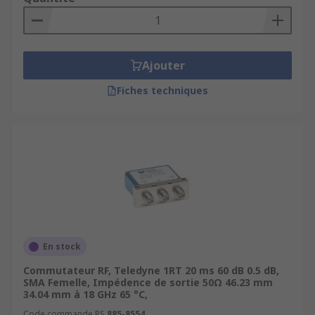
sortie, permettre une entrée unique vers trois
sorties ou plus, ou retirer un élément de test
d'un chemin de signal.
Ajouter
Fiches techniques
En stock
Commutateur RF, Teledyne 1RT 20 ms 60 dB 0.5 dB,
SMA Femelle, Impédence de sortie 50Ω 46.23 mm
34.04 mm à 18 GHz 65 °C,
Code commande RS
885-8554