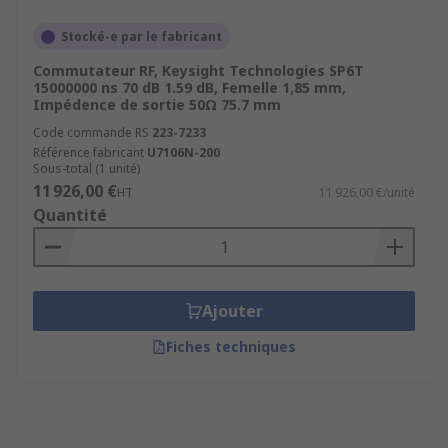
Stocké-e par le fabricant
Commutateur RF, Keysight Technologies SP6T
15000000 ns 70 dB 1.59 dB, Femelle 1,85 mm,
Impédence de sortie 50Ω 75.7 mm
Code commande RS
223-7233
Référence fabricant
U7106N-200
Sous-total (1 unité)
11 926,00 €
HT
11 926,00 €/unité
Quantité
Ajouter
Fiches techniques