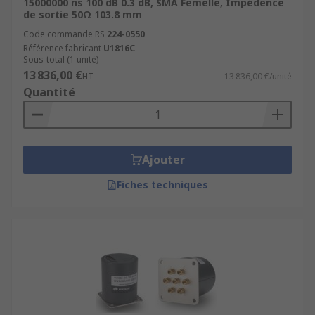
15000000 ns 100 dB 0.3 dB, SMA Femelle, Impédence
de sortie 50Ω 103.8 mm
Code commande RS
224-0550
Référence fabricant
U1816C
Sous-total (1 unité)
13 836,00 €
HT
13 836,00 €/unité
Quantité
Ajouter
Fiches techniques