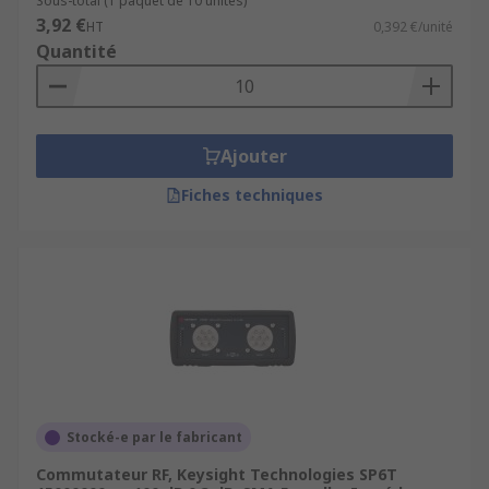
Sous-total (1 paquet de 10 unités)
3,92 €
HT
0,392 €/unité
Quantité
Ajouter
Fiches techniques
Stocké-e par le fabricant
Commutateur RF, Keysight Technologies SP6T