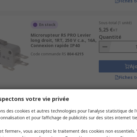
Fiches 
Sous-total (1 unité)
En stock
5,25 €
HT
Microrupteur RS PRO Levier
Quantité
long droit, 1RT, 250 V c.a., 16A,
Connexion rapide IP40
Code commande RS
804-6215
Aj
Fiches 
pectons votre vie privée
Sous-total (1 unité)
En stock
5,52 €
HT
ns des cookies et autres technologies pour l'analyse statistique de l'u
Microrupteur RS PRO Levier
Quantité
long à rouleau, SPCO, 250 V
onnalisation et pour l’affichage de publicités sur des sites internet tie
c.a., 16A, Connexion rapide
Code commande RS
804-6221
et fermer», vous acceptez le traitement des cookies non essentiels.