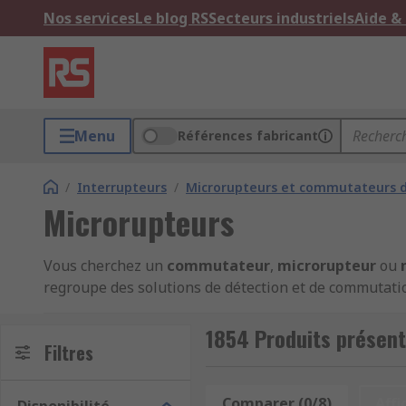
Nos services
Le blog RS
Secteurs industriels
Aide &
Menu
Références fabricant
/
Interrupteurs
/
Microrupteurs et commutateurs d
Microrupteurs
Vous cherchez un
commutateur
,
microrupteur
ou
regroupe des solutions de détection et de commutatio
subminiatures
, ainsi que des
switch commutateur
reconnues, avec
livraison rapide en 24-48h
pour sécu
1854 Produits présen
Filtres
La gamme de microrupteurs et comm
Comparer (0/8)
Affi