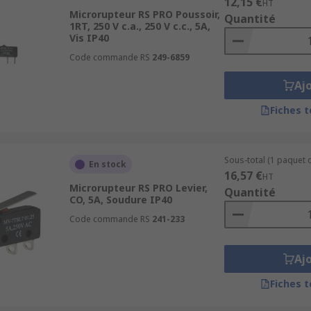
12,15 €
HT
Microrupteur RS PRO Poussoir,
Quantité
1RT, 250 V c.a., 250 V c.c., 5A,
Vis IP40
Code commande RS
249-6859
Aj
Fiches 
Sous-total (1 paquet d
En stock
16,57 €
HT
Microrupteur RS PRO Levier,
Quantité
CO, 5A, Soudure IP40
Code commande RS
241-233
Aj
Fiches 