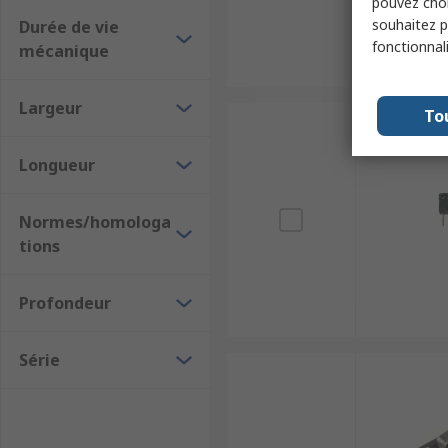
pouvez choi
souhaitez pa
Durée de vie
fonctionnal
mécanique
Largeur
To
Longueur
Normes/homologa
tions
Profondeur
Série