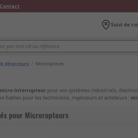
 Contact
Suivi de co
e détecteurs
/
Microrupteurs
micro‑interrupteur
pour vos systèmes industriels, électron
n fiables pour les techniciens, ingénieurs et acheteurs :
mic
s
pour intégration machine. RS propose un
large choix en 
riser vos opérations.
tés pour Microrupteurs
utateurs disponibles
chage par défaut