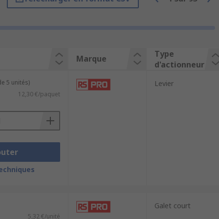
Type
Marque
d'actionneur
e 5 unités)
Levier
12,30 €/paquet
outer
techniques
re
Galet court
5,32 €/unité