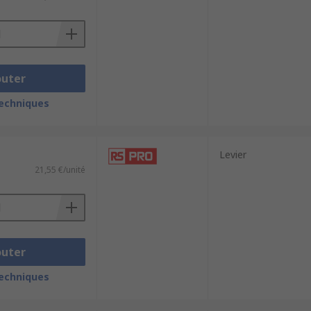
outer
techniques
Levier
21,55 €/unité
r une
carte électronique compacte
,
outer
techniques