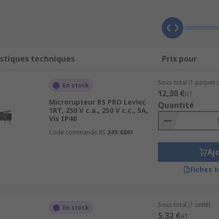
ction de position
écaniques exigeants
stiques techniques
Prix pour
gration électronique compacte
its de commande
Sous-total (1 paquet d
En stock
u haute endurance
12,30 €
HT
Microrupteur RS PRO Levier,
Quantité
1RT, 250 V c.a., 250 V c.c., 5A,
Vis IP40
Code commande RS
249-6861
rences en stock pour éviter les arrêts
Aj
chniques détaillées
Fiches 
u capteur au commutateur réseau ou ethernet complémentai
, Panasonic
, conformes aux standards industriels
ou commutateur ?
Sous-total (1 unité)
En stock
5,32 €
HT