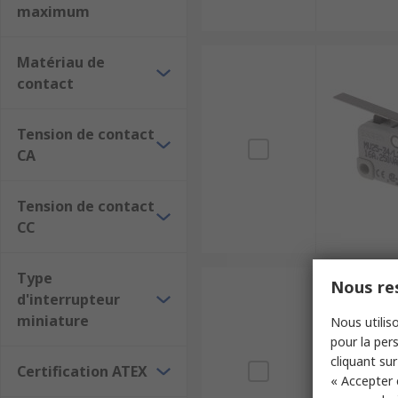
maximum
Matériau de
contact
Tension de contact
CA
Tension de contact
CC
Type
Nous res
d'interrupteur
miniature
Nous utiliso
pour la pers
cliquant sur
Certification ATEX
« Accepter 