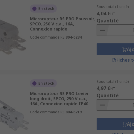
Sous-total (1 unité)
En stock
4,04 €
HT
Microrupteur RS PRO Poussoir,
Quantité
SPCO, 250 V c.a., 16A,
Connexion rapide
Code commande RS
804-6234
microrupteurs
et sécurisez vos installations avec des comp
Aj
Fiches 
Sous-total (1 unité)
En stock
4,97 €
HT
Microrupteur RS PRO Levier
Quantité
long droit, SPCO, 250 V c.a.,
16A, Connexion rapide IP40
Code commande RS
804-6219
Aj