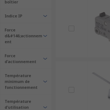
boîtier
✅ Large stock disponible
✅ Grandes marques reconnues
Indice IP
✅ Support technique expert
✅ Outils digitaux performants
Force
d&#146;actionnem
Commandez dès maintenant vos
commutateurs et 
ent
immédiatement.
Force
🔗
Produits et catégories associés
d'actionnement
Interrupteurs
Actionneurs à microrupteur
Température
minimum de
Commutateur RF
fonctionnement
Interrupteur de verrouillage
Couvercles et capuchons pour microrupteurs
Température
d'utilisation