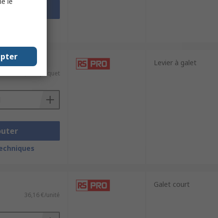
e le
outer
techniques
epter
e 5 unités)
Levier à galet
7,77 €/paquet
outer
techniques
Galet court
36,16 €/unité