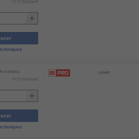
12,15 €/paquet
outer
techniques
e 5 unités)
Levier
16,57 €/paquet
outer
techniques