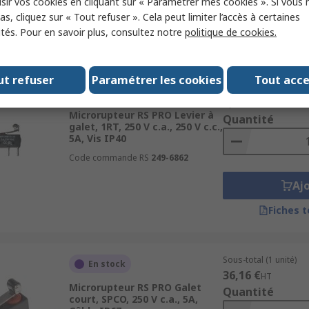
sir vos cookies en cliquant sur « Paramétrer mes cookies ». Si vous n
Aj
s, cliquez sur « Tout refuser ». Cela peut limiter l’accès à certaines
ités. Pour en savoir plus, consultez notre
politique de cookies.
Fiches 
ut refuser
Paramétrer les cookies
Tout acc
Sous-total (1 paquet d
En stock
7,77 €
HT
Microrupteur RS PRO Levier à
Quantité
galet, 1RT, 250 V c.a., 250 V c.c.,
5A, Vis IP40
Code commande RS
249-6862
Aj
Fiches 
Sous-total (1 unité)
En stock
36,16 €
HT
Microrupteur RS PRO Galet
Quantité
court, SPCO, 250 V c.a., 5A,