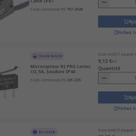
Câble IP67
Code commande RS
797-2549
Aj
Fiches 
Sous-total (1 paquet d
Stock limité
9,13 €
HT
Microrupteur RS PRO Levier,
Quantité
CO, 5A, Soudure IP40
Code commande RS
241-235
Aj
Fiches 
Sous-total (1 paquet d
En stock