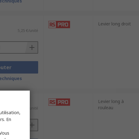
techniques
Levier long droit
5,25 €/unité
outer
techniques
Levier long à
rouleau
5,52 €/unité
tilisation,
rs. En
 Vous