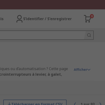
0
lis
S’identifier / S'enregistrer
iques ou d’automatisation ? Cette page
Afficher
rointerrupteurs à levier, à galet,
stock
, sélectionné parmi des marques
Télécharger en format CSV
1
sur
93