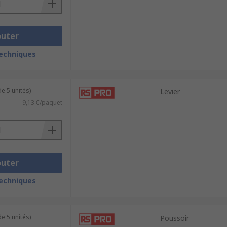
outer
techniques
e 5 unités)
Levier
9,13 €/paquet
outer
techniques
e 5 unités)
Poussoir