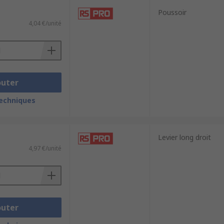
Poussoir
4,04 €/unité
osants fiables, disponibles
outer
techniques
Levier long droit
4,97 €/unité
outer