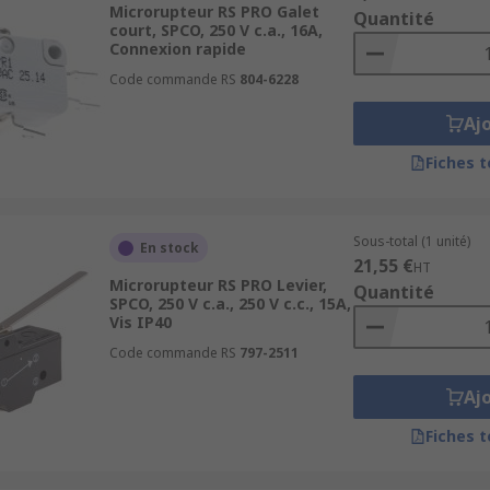
Microrupteur RS PRO Galet
Quantité
court, SPCO, 250 V c.a., 16A,
mmutateur
, vérifiez :
Connexion rapide
Code commande RS
804-6228
tre logique de commande
ue, plus élevée pour mécanique
Aj
n le mouvement à détecter
Fiches 
(ex. >1 million)
 humides
Sous-total (1 unité)
En stock
vec votre circuit
21,55 €
HT
Microrupteur RS PRO Levier,
Quantité
SPCO, 250 V c.a., 250 V c.c., 15A,
ns
, privilégiez un microrupteur à
galet renforcé IP67
. Pou
Vis IP40
ble course
.
Code commande RS
797-2511
 chez RS ?
Aj
Fiches 