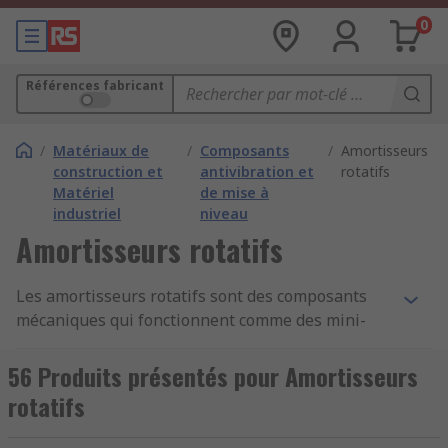
0
Références fabricant
/
Matériaux de
/
Composants
/
Amortisseurs
construction et
antivibration et
rotatifs
Matériel
de mise à
industriel
niveau
Amortisseurs rotatifs
Les amortisseurs rotatifs sont des composants
mécaniques qui fonctionnent comme des mini-
engrenages pour ralentir ou bloquer les
mouvements de pièces mobiles de machines. Ils
56 Produits présentés pour Amortisseurs
permettent l'ouverture et la fermeture contrôlées
rotatifs
des rabats, capuchons, couvercles et capots de
machines. Ces amortisseurs ralentissent le