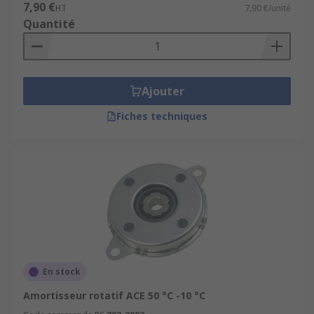
7,90 €
HT
7,90 €/unité
Rotation continue
Quantité
Amortissement dans les deux directions
Corps extérieur en acier ou en plastique
Divers nombres de dents d'engrenage, 10,
Ajouter
11 et 12
Fiches techniques
Divers PCD (diamètres du cercle primitif)
En stock
Amortisseur rotatif ACE 50 °C -10 °C