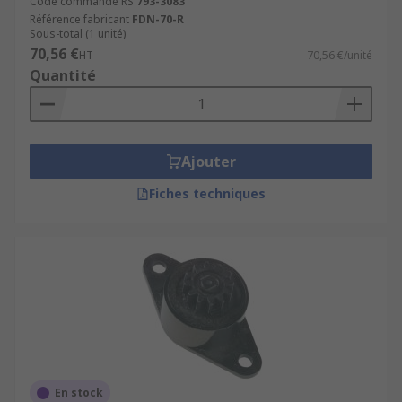
Code commande RS
793-3083
Référence fabricant
FDN-70-R
Sous-total (1 unité)
70,56 €
HT
70,56 €/unité
Quantité
Ajouter
Fiches techniques
En stock