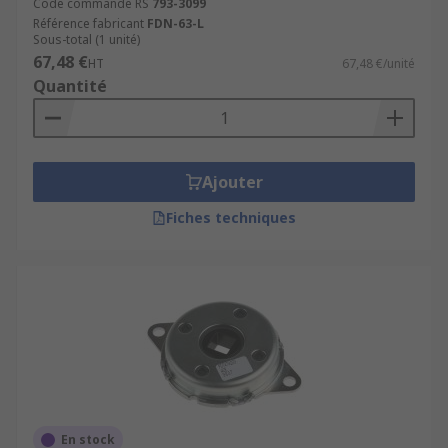
Code commande RS
793-3099
Référence fabricant
FDN-63-L
Sous-total (1 unité)
67,48 €
HT
67,48 €/unité
Quantité
Ajouter
Fiches techniques
En stock