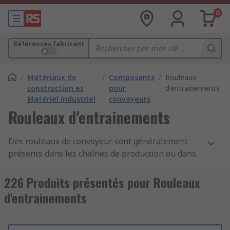
0
Références fabricant
/
Matériaux de
/
Composants
/
Rouleaux
construction et
pour
d'entrainements
Matériel industriel
convoyeurs
Rouleaux d'entrainements
Des rouleaux de convoyeur sont généralement
présents dans les chaînes de production ou dans
les grands systèmes d'entreposage. Les unités à
rouleaux permettent aux utilisateurs et aux
226 Produits présentés pour Rouleaux
machines de déplacer facilement des objets de
d'entrainements
petite et grande taille. Les rouleaux de
convoyeurs motorisés permettent à l'utilisateur
de travailler avec un minimum de risque lors de