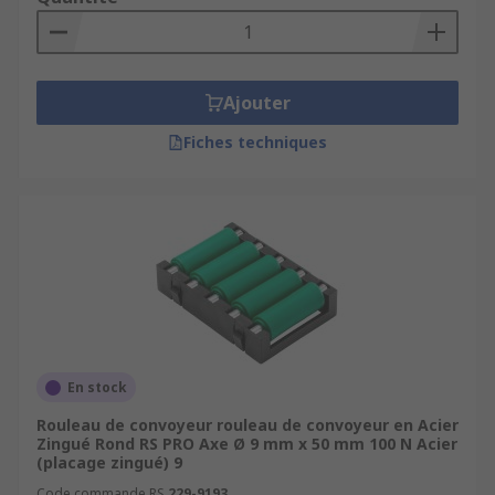
Généralement en métal, les tubes de rouleau
sont également disponibles en plastique en
fonction de l'application. Les rouleaux sont
Ajouter
fournis en différents diamètres et longueurs avec
des capacités de charge maximales. Les
Fiches techniques
utilisateurs doivent toujours tenir compte de
l'application d'un rouleau de convoyeur pour
garantir une robustesse appropriée au fil du
temps sans défaillance.
En stock
Rouleau de convoyeur rouleau de convoyeur en Acier
Zingué Rond RS PRO Axe Ø 9 mm x 50 mm 100 N Acier
(placage zingué) 9
Code commande RS
229-9193