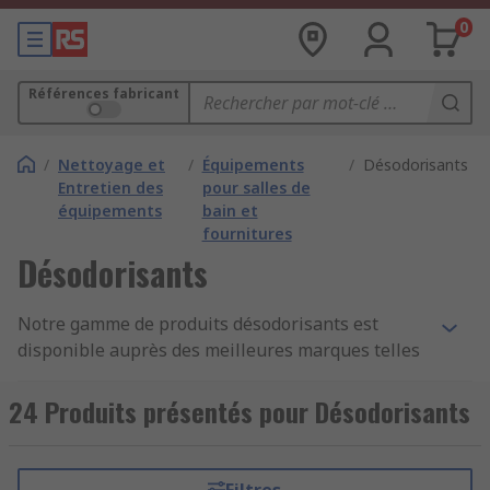
0
Références fabricant
/
Nettoyage et
/
Équipements
/
Désodorisants
Entretien des
pour salles de
équipements
bain et
fournitures
Désodorisants
Notre gamme de produits désodorisants est
disponible auprès des meilleures marques telles
que Kimberly Clark et Rubbermaid Commercial
Products, et est adaptée à une utilisation de
24 Produits présentés pour Désodorisants
désodorisant pour les toilettes dans des
conditions générales et commerciales. L'odorat
est sensible, donc le parfum des désodorisants