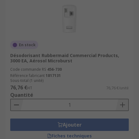
En stock
Désodorisant Rubbermaid Commercial Products,
3000 EA, Aérosol Microburst
Code commande RS
456-730
Référence fabricant
1817131
Sous-total (1 unité)
76,76 €
HT
76,76 €/unité
Quantité
Ajouter
Fiches techniques