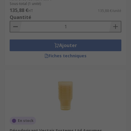
Sous-total (1 unité)
135,88 €
HT
135,88 €/unité
Quantité
Ajouter
Fiches techniques
En stock
Désodorisant Vectair Systems Ltd Agrumes,