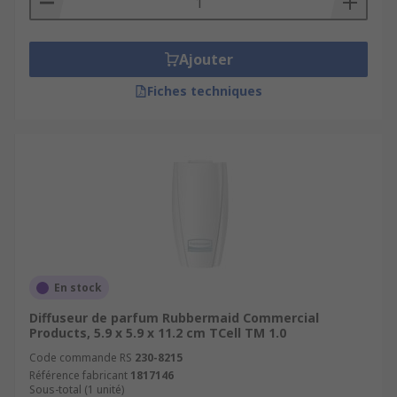
quantité de parfum pulvérisé dans l'air afin de
neutraliser les mauvaises odeurs et rafraîchir
Ajouter
l'environnement. A la maison, vous pouvez
utiliser un désodorisant enfichable ou un
Fiches techniques
distributeur de désodorisant autonome facile à
remplir avec une recharge si nécessaire. Les
désodorisants et distributeurs de désodorisants
pour les toilettes commerciales sont
généralement montés au mur.
Types de désodorisants disponibles ?
Aérosol.
En stock
Gel (sans aérosol).
Diffuseur de parfum Rubbermaid Commercial
Bougies parfumées.
Products, 5.9 x 5.9 x 11.2 cm TCell TM 1.0
Perles.
Code commande RS
230-8215
Référence fabricant
1817146
Roseaux diffuseurs.
Sous-total (1 unité)