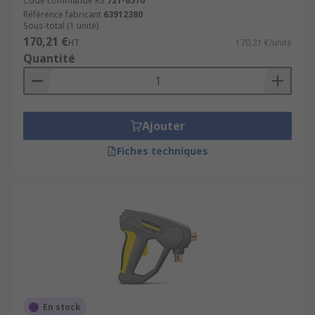
Code commande RS
721-6570
pressionIdéale pour nettoyer les voitures, les
Référence fabricant
63912380
Sous-total (1 unité)
camionnettes et les vérandas, une extension de
170,21 €
HT
170,21 €/unité
brosse de lavage dirige l'eau sous pression à
Quantité
travers la tête à brosse extensible. Permettant le
grattage et la projection d'eau, la tête à brosse
est un accessoire de nettoyeur pression
polyvalent.Nettoyeur vapeurDifférentes
Ajouter
solutions de nettoyage sont disponibles pour
différentes applications, et peuvent être utilisées
Fiches techniques
avec des nettoyeurs pression pour une puissance
de nettoyage plus efficace et plus hygiénique.
Notre gamme inclut des solutions de nettoyage
pour le dégraissage du métal et les applications à
usage intensif.
En stock