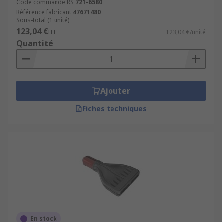
Code commande RS
721-6580
Référence fabricant
47671480
Sous-total (1 unité)
123,04 €
HT
123,04 €/unité
Quantité
Ajouter
Fiches techniques
En stock