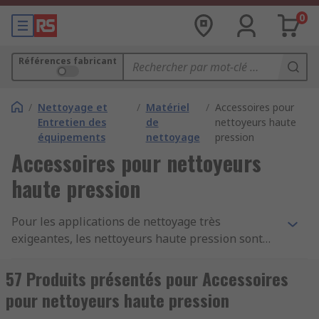
0
Références fabricant
/
Nettoyage et
/
Matériel
/
Accessoires pour
Entretien des
de
nettoyeurs haute
équipements
nettoyage
pression
Accessoires pour nettoyeurs
haute pression
Pour les applications de nettoyage très
exigeantes, les nettoyeurs haute pression sont
un choix populaire. Capables de diriger un jet
d'eau sous haute pression sur une cible
57 Produits présentés pour Accessoires
spécifique, les nettoyeurs haute pression sont
pour nettoyeurs haute pression
capables de déloger facilement la saleté lourde et