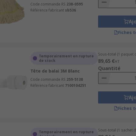
Code commande RS
238-0595
Référence fabricant
sb536
Aj
Fiches 
Sous-total (1 paquet d
Temporairement en rupture
89,65 €
de stock
HT
Quantité
Tête de balai 3M Blanc
Code commande RS
259-5138
Référence fabricant
7100104251
Aj
Fiches 
Sous-total (1 sachet d
Temporairement en rupture