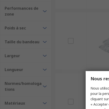
Performances de
zone
Poids à sec
Taille du bandeau
Largeur
Longueur
Nous res
Normes/homologa
Nous utiliso
tions
pour la pers
cliquant sur
Matériaux
« Accepter 