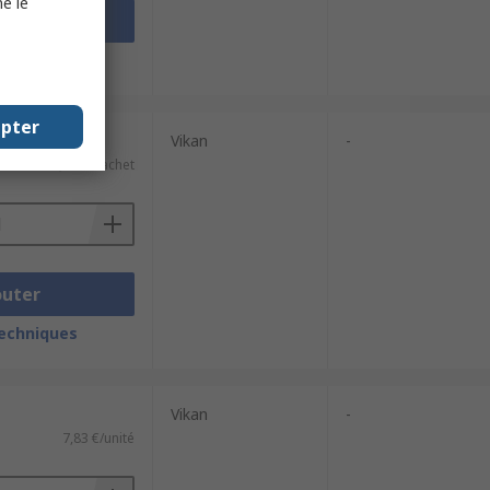
e le
outer
techniques
epter
e 5 unités)
Vikan
-
78,84 €/sachet
outer
techniques
Vikan
-
7,83 €/unité