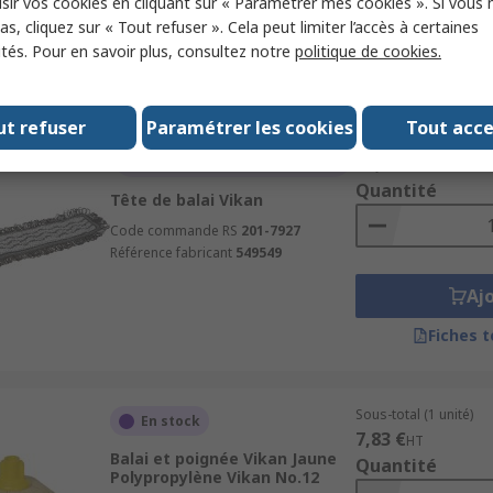
sir vos cookies en cliquant sur « Paramétrer mes cookies ». Si vous n
Aj
s, cliquez sur « Tout refuser ». Cela peut limiter l’accès à certaines
ités. Pour en savoir plus, consultez notre
politique de cookies.
Fiches 
ut refuser
Paramétrer les cookies
Tout acc
Sous-total (1 sachet d
Temporairement en rupture
78,84 €
de stock
HT
Quantité
Tête de balai Vikan
Code commande RS
201-7927
Référence fabricant
549549
Aj
Fiches 
Sous-total (1 unité)
En stock
7,83 €
HT
Balai et poignée Vikan Jaune
Quantité
Polypropylène Vikan No.12