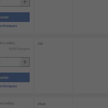
outer
techniques
e 2 unités)
3M
-
89,65 €/paquet
outer
techniques
e 5 unités)
Vikan
-