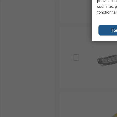
pouvez choi
souhaitez pa
fonctionnal
To