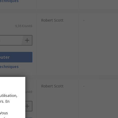
techniques
Robert Scott
-
9,38 €/unité
outer
techniques
Robert Scott
-
6,94 €/unité
tilisation,
rs. En
 Vous