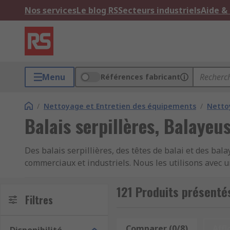
Nos services
Le blog RS
Secteurs industriels
Aide &
Menu
Références fabricant
/
Nettoyage et Entretien des équipements
/
Netto
Balais serpillères, Balayeus
Des balais serpillières, des têtes de balai et des b
commerciaux et industriels. Nous les utilisons avec u
Elles sont fabriquées en divers matériaux et façonnée
121 Produits présentés
Les balais serpillières et les balayeuses sont des ou
Filtres
aliments, les installations médicales ou un atelier d'u
la poussière et les débris.
Comparer (0/8)
Affi