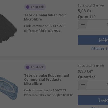
Sous-total (1 unité)
En stock
5,08 €
HT
Tête de balai Vikan Noir
Quantité
Microfibre
Code commande RS
617-278
Référence fabricant
37009
Aj
Fiches 
Sous-total (1 unité)
En stock
9,90 €
HT
Tête de balai Rubbermaid
Quantité
Commercial Products
Microfibre
Code commande RS
146-2759
Référence fabricant
FGQ89100BL00
Aj