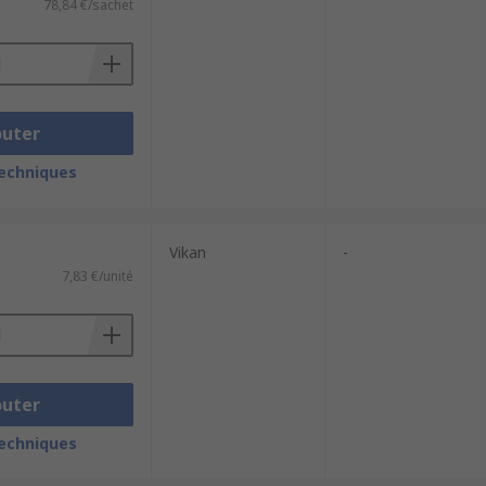
78,84 €/sachet
outer
techniques
Vikan
-
7,83 €/unité
outer
techniques