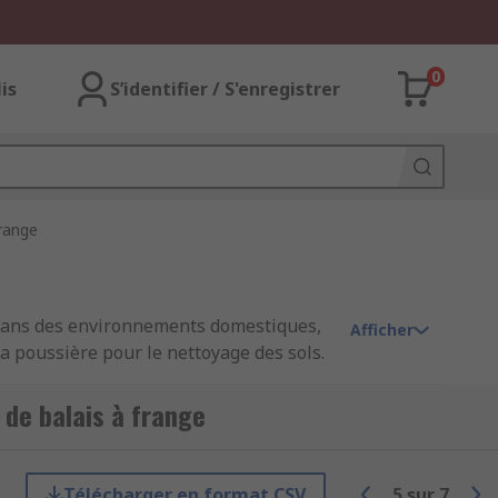
0
lis
S’identifier / S'enregistrer
frange
ol dans des environnements domestiques,
Afficher
la poussière pour le nettoyage des sols.
 de balais à frange
les environnements de manipulation des
lles pour désinfecter les sols et éliminer
Télécharger en format CSV
5
sur
7