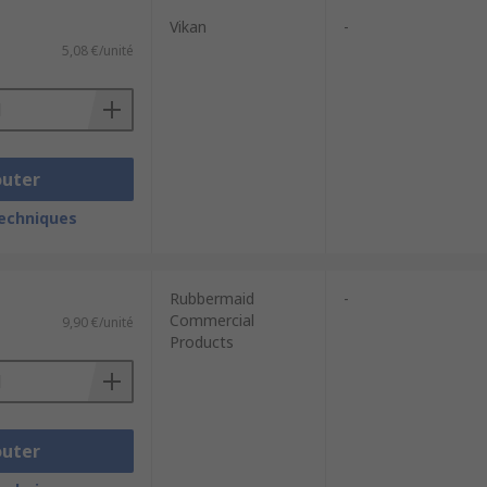
Vikan
-
5,08 €/unité
outer
techniques
Rubbermaid
-
Commercial
9,90 €/unité
Products
outer