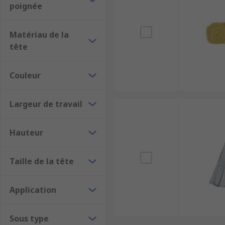
poignée
RS propose une gamme de balais serpillières et de
Vileda ... à des prix compétitifs. Quelles que soient
Matériau de la
besoins.
tête
Couleur
Largeur de travail
Hauteur
Taille de la tête
Application
Sous type