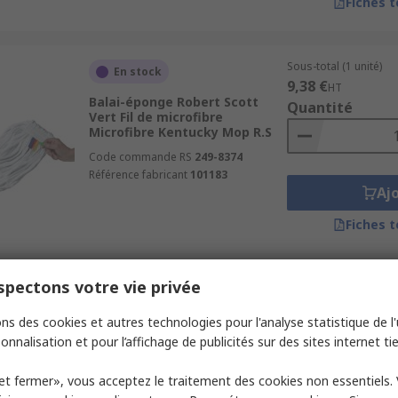
Fiches 
Sous-total (1 unité)
En stock
9,38 €
HT
Balai-éponge Robert Scott
Quantité
Vert Fil de microfibre
Microfibre Kentucky Mop R.S
Code commande RS
249-8374
Référence fabricant
101183
Aj
Fiches 
pectons votre vie privée
Sous-total (1 unité)
En stock
6,94 €
HT
ns des cookies et autres technologies pour l'analyse statistique de l'u
Tête de balai Robert Scott
Quantité
Acrylique
onnalisation et pour l’affichage de publicités sur des sites internet tie
Code commande RS
276-9621
et fermer», vous acceptez le traitement des cookies non essentiels.
Référence fabricant
102318/G