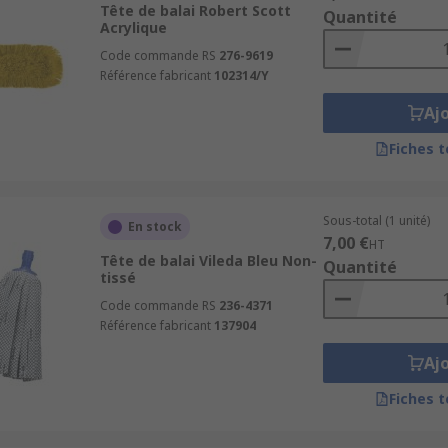
Tête de balai Robert Scott
Quantité
 balayeuses professionnels de grandes marques comme Vika
Acrylique
 vos exigences de nettoyage et d'entretien, nous disposons d
Code commande RS
276-9619
Référence fabricant
102314/Y
Aj
Fiches 
Sous-total (1 unité)
En stock
7,00 €
HT
Tête de balai Vileda Bleu Non-
Quantité
tissé
Code commande RS
236-4371
Référence fabricant
137904
Aj
Fiches 