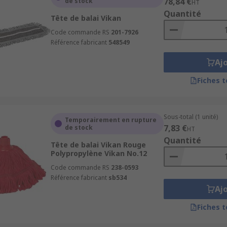
78,84 €
de stock
HT
Quantité
Tête de balai Vikan
Code commande RS
201-7926
Référence fabricant
548549
Aj
Fiches 
Sous-total (1 unité)
Temporairement en rupture
7,83 €
de stock
HT
Quantité
Tête de balai Vikan Rouge
Polypropylène Vikan No.12
Code commande RS
238-0593
Référence fabricant
sb534
Aj
Fiches 