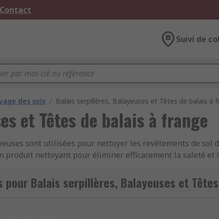
 Contact
Suivi de co
yage des sols
/
Balais serpillères, Balayeuses et Têtes de balais à 
es et Têtes de balais à frange
alayeuses sont utilisées pour nettoyer les revêtements de s
n produit nettoyant pour éliminer efficacement la saleté et 
s en fonction de la surface à nettoyer.
 pour Balais serpillères, Balayeuses et Têtes
tils essentiels pour l'hygiène au travail. Que ce soit dans 
sine, les balais serpillières et les balayeuses sont essentie
chage par défaut