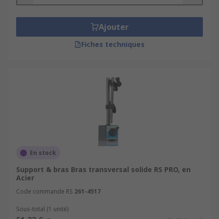
de capteurs pour contrôler avec précision
leur position.
Ajouter
Charge utile
: la capacité de charge utile
des bras articulés varie en fonction du
Fiches techniques
modèle, ce qui les rend adaptés à une
gamme de tâches, de la manipulation légère
à la manipulation de charges lourdes.
Stabilité
: les bases articulées fournissent
une base solide et stable pour le bras
articulé, ce qui permet un fonctionnement
précis et fiable.
Rotation
: les bases et bras articulés
En stock
permettent la rotation du bras autour de
l'axe vertical, horizontal ou d'autres axes
Support & bras Bras transversal solide RS PRO, en
Acier
personnalisés, offrant ainsi une grande
Code commande RS
flexibilité de mouvement.
261-4517
Fixation
: les bases articulées peuvent être
Sous-total (1 unité)