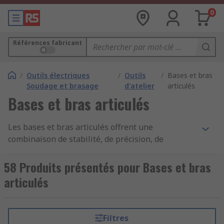
0
Références fabricant
/
Outils électriques
/
Outils
/
Bases et bras
Soudage et brasage
d'atelier
articulés
Bases et bras articulés
Les bases et bras articulés offrent une
combinaison de stabilité, de précision, de
flexibilité et de polyvalence, ce qui les rend
essentiels dans de nombreuses applications où
58 Produits présentés pour Bases et bras
un mouvement contrôlé est nécessaire. Ils
articulés
contribuent à l'automatisation, à l'amélioration
de la sécurité et à l'efficacité dans une variété de
domaines. Les bases et bras articulés sont un
Filtres
mélange de supports magnétiques, à pince et à