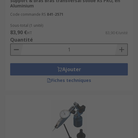
Support & bras Bras transversal solide RS PRO, en
Aluminium
Code commande RS
841-2571
Sous-total (1 unité)
83,90 €
HT
83,90 €/unité
Quantité
Ajouter
Fiches techniques