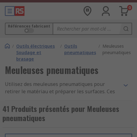
0
Références fabricant
/
Outils électriques
/
Outils
/
Meuleuses
Soudage et
pneumatiques
pneumatiques
brasage
Meuleuses pneumatiques
Utilisez des meuleuses pneumatiques pour
retirer le matériau et préparer les surfaces. Ces
outils pneumatiques sont des dispositifs
portables alimentés par un compresseur d'air.
41 Produits présentés pour Meuleuses
Les utiliser dans les applications telles que le
pneumatiques
meulage, le ponçage, le polissage ou le rodage de
matériaux (généralement le métal, mais
également le plastique ou le bois). Notre gamme