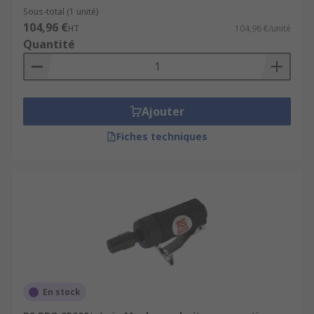
Applications
Sous-total (1 unité)
104,96 €
HT
104,96 €/unité
Quantité
Utilisez les meuleuses pneumatiques dans les
ateliers, la carrosserie, et les projets de
restauration.
Ajouter
Fiches techniques
En stock