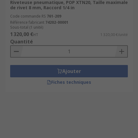
Riveteuse pneumatique, POP XTN20, Taille maximale
de rivet 8 mm, Raccord 1/4 in
Code commande RS
761-209
Référence fabricant
74202-00001
Sous-total (1 unité)
1 320,00 €
HT
1 320,00 €/unité
Quantité
Ajouter
Fiches techniques