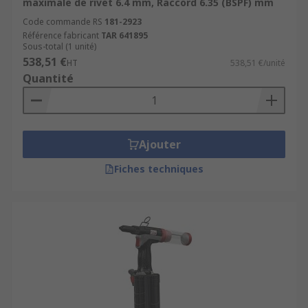
maximale de rivet 6.4 mm, Raccord 6.35 (BSPF) mm
pneumatiques sont capables d'exercer une
force de traction considérable, ce qui les
Code commande RS
181-2923
Référence fabricant
TAR 641895
rend efficaces pour riveter une grande
Sous-total (1 unité)
variété de matériaux, y compris les métaux
538,51 €
HT
538,51 €/unité
épais et résistants comme l'acier.
Quantité
Polyvalence
: les riveteuses pneumatiques
sont polyvalentes et peuvent être utilisées
dans une variété d'applications, telles que
la construction métallique, l'assemblage de
Ajouter
structures, la fabrication industrielle, la
Fiches techniques
réparation automobile, etc.
Facilité d'utilisation
: bien que puissantes,
les riveteuses pneumatiques sont
généralement légères et faciles à
manœuvrer. Elles sont équipées de poignées
ergonomiques et de gâchettes simples à
actionner, ce qui les rend confortables à
utiliser même pendant de longues périodes.