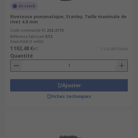
Durabilité et fiabilité
: les riveteuses
En stock
pneumatiques sont généralement conçues
Riveteuse pneumatique, Stanley, Taille maximale de
pour être robustes et durables, capables de
rivet 4.8 mm
résister à une utilisation intensive sur les
Code commande RS
222-2173
chantiers et dans les environnements
Référence fabricant
XT2
industriels. Leur construction solide et leur
Sous-total (1 unité)
1 102,48 €
mécanisme de fonctionnement simplifié
HT
1 102,48 €/unité
Quantité
réduisent les risques de panne et
prolongent leur durée de vie.
Ajouter
Fiches techniques