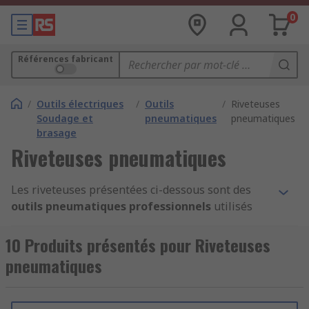
0
Références fabricant
/
Outils électriques
/
Outils
/
Riveteuses
Soudage et
pneumatiques
pneumatiques
brasage
Riveteuses pneumatiques
Les riveteuses présentées ci-dessous sont des
outils pneumatiques professionnels
utilisés
pour
poser des rivets
. Les rivets sont des pièces
d'assemblage principalement destinées aux
10 Produits présentés pour Riveteuses
plaques et structures métalliques. Ces riveteuses
pneumatiques
pneumatiques sont parfois appelées pistolets à
rivets pneumatiques ou riveteuses à air
comprimé. Notre gamme de pistolets à rivets