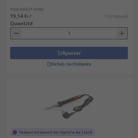
kit de fer à souder en contient généralement
plusieurs, parmi différents outils).
Sous-total (1 unité)
19,14 €
HT
19,14 €/unité
La
Quantité
bobine de fil de soudure
peut être achetée
séparément.
Ajouter
Fiches techniques
Temporairement en rupture de stock