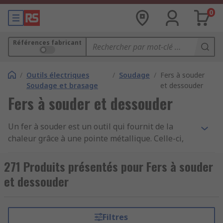
0
Références fabricant
/
Outils électriques
/
Soudage
/
Fers à souder
Soudage et brasage
et dessouder
Fers à souder et dessouder
Un fer à souder est un outil qui fournit de la
chaleur grâce à une pointe métallique. Celle-ci,
appelée panne, fait fondre un fil de métal,
souvent de l'étain, et l'applique à l'endroit de la
271 Produits présentés pour Fers à souder
soudure à réaliser.
et dessouder
Plus pratique et précis qu'un pistolet à souder, le
fer à souder peut être alimenté de différentes
Filtres
manières. Il peut être filaire ou sans fil,