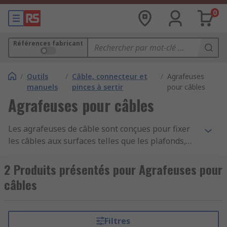
0
Références fabricant
/
Outils
/
Câble, connecteur et
/
Agrafeuses
manuels
pinces à sertir
pour câbles
Agrafeuses pour câbles
Les agrafeuses de câble sont conçues pour fixer
les câbles aux surfaces telles que les plafonds,
les sols et les murs. Pour empêcher que
l'isolation du câble ne soit endommagée, les
2 Produits présentés pour Agrafeuses pour
agrafeuses de câble utilisent des agrafes
câbles
spéciales avec un dessus arrondi. Les agrafeuses
de câble conviennent parfaitement aux câbles
électriques, de données et de
Filtres
télécommunications.