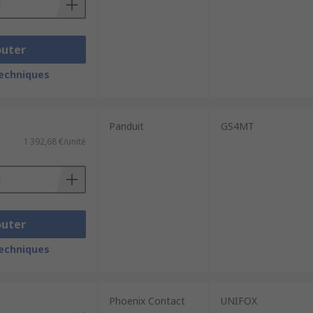
outer
techniques
Panduit
GS4MT
1 392,68 €/unité
outer
techniques
Phoenix Contact
UNIFOX