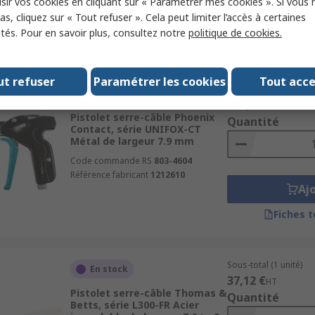
sir vos cookies en cliquant sur « Paramétrer mes cookies ». Si vous n
Aj
s, cliquez sur « Tout refuser ». Cela peut limiter l’accès à certaines
ités. Pour en savoir plus, consultez notre
politique de cookies.
Fiches 
ut refuser
Paramétrer les cookies
Tout acc
Sous-total (1 unité)
En stock
194,80 €
HT
Pistolet serre-câble Phoenix
Quantité
Contact, série UNIFOX-CT
Métal de largeur 7.9 mm
Code commande RS
803-4604
Référence fabricant
1212610
Aj
Fiches 
Sous-total (1 unité)
En stock
37,12 €
HT
Pistolet serre-câble Thomas &
Quantité
Betts, série L300-FR Acier