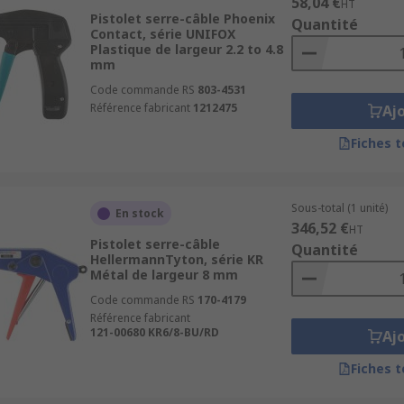
58,04 €
HT
Pistolet serre-câble Phoenix
Quantité
Contact, série UNIFOX
Plastique de largeur 2.2 to 4.8
mm
Code commande RS
803-4531
Référence fabricant
1212475
Aj
Fiches 
Sous-total (1 unité)
En stock
346,52 €
HT
Pistolet serre-câble
Quantité
HellermannTyton, série KR
Métal de largeur 8 mm
Code commande RS
170-4179
Référence fabricant
121-00680 KR6/8-BU/RD
Aj
Fiches 