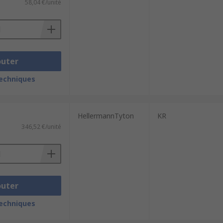
58,04 €/unité
outer
techniques
HellermannTyton
KR
346,52 €/unité
outer
techniques