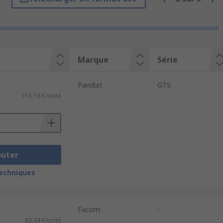
s exigeantes.
Marque
Série
imal.
Panduit
GTS
316,18 €/unité
 souhaitée. Vous trouverez également des
u inox.
outer
techniques
Facom
-
83,94 €/unité