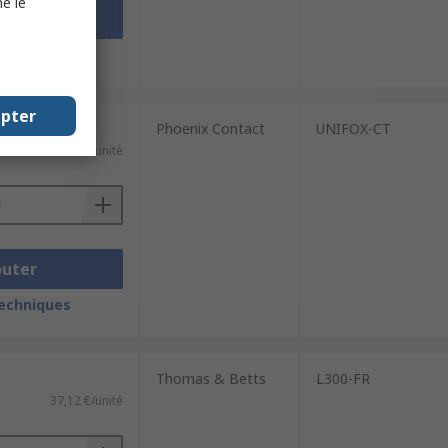
e le
outer
techniques
epter
Phoenix Contact
UNIFOX-CT
194,80 €/unité
outer
techniques
Thomas & Betts
L300-FR
37,12 €/unité