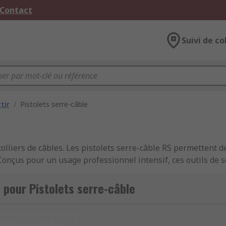
 Contact
Suivi de co
tir
/
Pistolets serre-câble
liers de câbles. Les pistolets serre-câble RS permettent de
 Conçus pour un usage professionnel intensif, ces outils de s
hniciens de maintenance, installateurs réseau et ateliers indu
 pour Pistolets serre-câble
me du collier et une coupe nette, pour un résultat propre e
nomiques
chage par défaut