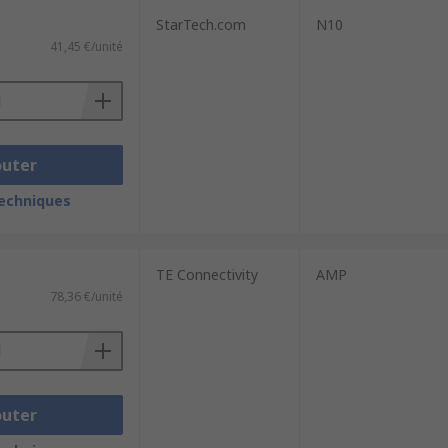
StarTech.com
N10
41,45 €/unité
outer
techniques
TE Connectivity
AMP
78,36 €/unité
outer