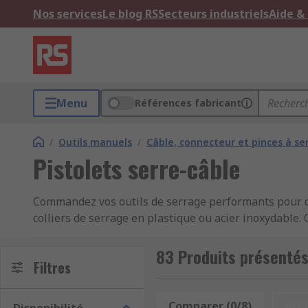
Nos services
Le blog RS
Secteurs industriels
Aide &
Menu
Références fabricant
/
Outils manuels
/
Câble, connecteur et pinces à ser
Pistolets serre-câble
Commandez vos outils de serrage performants pour col
colliers de serrage en plastique ou acier inoxydable.
rapide et sans effort, idéal pour les électriciens, tec
83 Produits présentés
Chaque pistolet serre-câble assure une tension unifor
Filtres
Des outils de serrage robustes et ergo
Comparer (0/8)
Affi