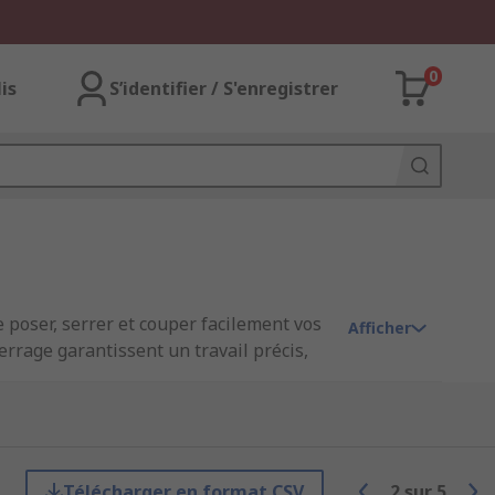
0
lis
S’identifier / S'enregistrer
 poser, serrer et couper facilement vos
Afficher
errage garantissent un travail précis,
striels.
t sécurisé.
Télécharger en format CSV
2
sur
5