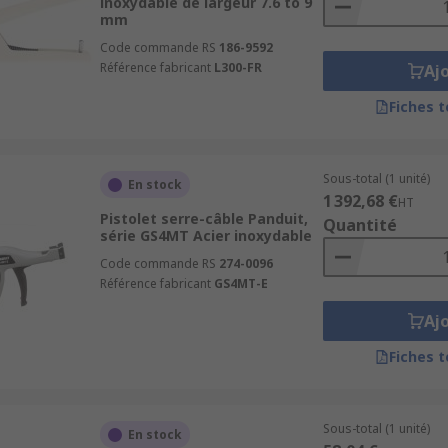
inoxydable de largeur 7.6 to 9
mm
Code commande RS
186-9592
Référence fabricant
L300-FR
Aj
Fiches 
Sous-total (1 unité)
En stock
1 392,68 €
HT
Pistolet serre-câble Panduit,
Quantité
série GS4MT Acier inoxydable
Code commande RS
274-0096
Référence fabricant
GS4MT-E
Aj
Fiches 
Sous-total (1 unité)
En stock