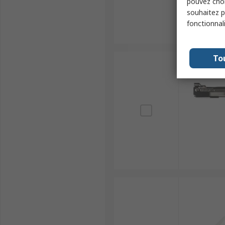
pouvez choi
souhaitez pa
fonctionnal
To