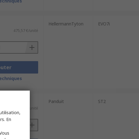
techniques
HellermannTyton
EVO7i
475,57 €/unité
outer
techniques
Panduit
ST2
389,71 €/unité
tilisation,
rs. En
 Vous