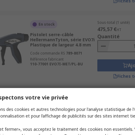
Fiches 
Sous-total (1 unité)
En stock
475,57 €
HT
Pistolet serre-câble
Quantité
HellermannTyton, série EVO7i
Plastique de largeur 4.8 mm
Code commande RS
789-8071
Référence fabricant
110-77001 EVO7I-MET/PL-BU
Aj
Fiches 
pectons votre vie privée
Sous-total (1 unité)
En stock
389,71 €
HT
ns des cookies et autres technologies pour l'analyse statistique de l'u
Outil d'installation pour serre-
Quantité
câbles Panduit, série ST2 Acier
onnalisation et pour l’affichage de publicités sur des sites internet tie
inoxydable
Code commande RS
274-0117
et fermer», vous acceptez le traitement des cookies non essentiels.
Référence fabricant
ST2MT