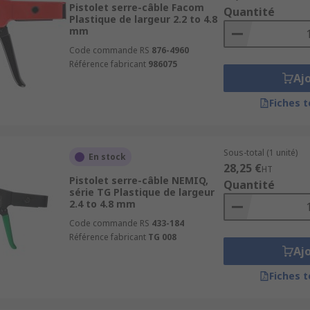
Pistolet serre-câble Facom
Quantité
e RS dès aujourd’hui
Plastique de largeur 2.2 to 4.8
mm
Code commande RS
876-4960
 nos pistolets de serrage, pinces serre-câbles et outils de
Référence fabricant
986075
profitez d’une livraison express 24–48h, d’un stock disponib
Aj
Fiches 
Sous-total (1 unité)
En stock
28,25 €
HT
Pistolet serre-câble NEMIQ,
Quantité
série TG Plastique de largeur
2.4 to 4.8 mm
Code commande RS
433-184
Référence fabricant
TG 008
Aj
Fiches 