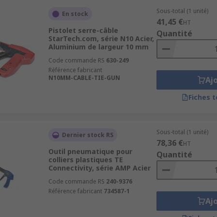
Sous-total (1 unité)
En stock
41,45 €
HT
Pistolet serre-câble
Quantité
StarTech.com, série N10 Acier,
Aluminium de largeur 10 mm
Code commande RS
630-249
Référence fabricant
N10MM-CABLE-TIE-GUN
Aj
Fiches 
Sous-total (1 unité)
Dernier stock RS
78,36 €
HT
Outil pneumatique pour
Quantité
colliers plastiques TE
Connectivity, série AMP Acier
Code commande RS
240-9376
Référence fabricant
734587-1
Aj