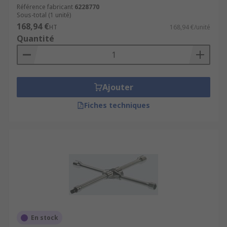
Les jeux de clés
Référence fabricant
6228770
Sous-total (1 unité)
Les clés de serrage
168,94 €
HT
168,94 €/unité
Les douilles
Quantité
Les accessoires pour clés cliquets
Ajouter
Fiches techniques
En stock