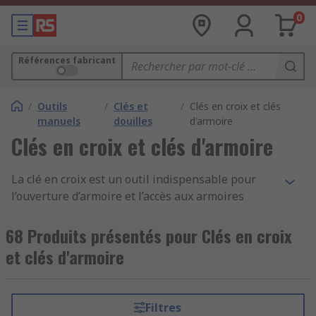
0
Références fabricant
/
Outils
/
Clés et
/
Clés en croix et clés
manuels
douilles
d'armoire
Clés en croix et clés d'armoire
La clé en croix est un outil indispensable pour
l’ouverture d’armoire et l’accès aux armoires
électriques, armoires de commande et armoires
de distribution. Sur RS, cette catégorie regroupe
68 Produits présentés pour Clés en croix
une large sélection de clés d’armoire conçues
et clés d'armoire
pour un usage professionnel, en électricité, gaz
et eau.
Clé en croix universelle : un outil
Filtres