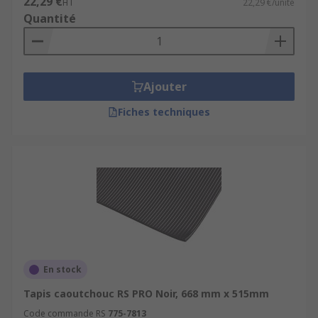
22,29 €
HT
22,29 €/unité
précision.
Quantité
Ajouter
Fiches techniques
En stock
Tapis caoutchouc RS PRO Noir, 668 mm x 515mm
Code commande RS
775-7813