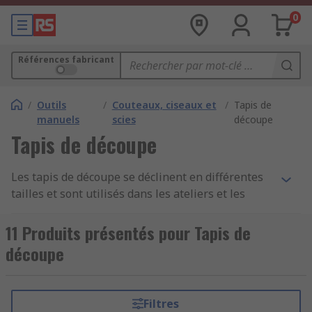
0
Références fabricant
/
Outils
/
Couteaux, ciseaux et
/
Tapis de
manuels
scies
découpe
Tapis de découpe
Les tapis de découpe se déclinent en différentes
tailles et sont utilisés dans les ateliers et les
espaces similaires afin de protéger la surface des
établis et des plans de travail contre les
11 Produits présentés pour Tapis de
dommages ou les marques. Généralement en
découpe
caoutchouc, les plaques de coupe sont souvent
utilisés pendant les applications de coupe, car le
matériau souple absorbe la force de coupe,
Filtres
tandis que le cœur en plastique empêche la