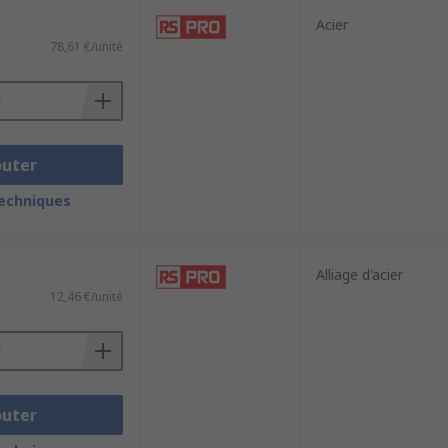
Acier
78,61 €/unité
outer
techniques
Alliage d'acier
12,46 €/unité
outer