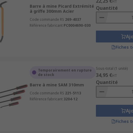
22,25 €
HT
Barre à mine Picard Extrémité
Quantité
à griffe 300mm Acier
Code commande RS
269-4037
Référence fabricant
PC0004690-030
Aj
Fiches 
Sous-total (1 unité)
Temporairement en rupture
34,95 €
de stock
HT
Quantité
Barre à mine SAM 310mm
Code commande RS
221-5113
Référence fabricant
3204-12
Aj
Fiches 