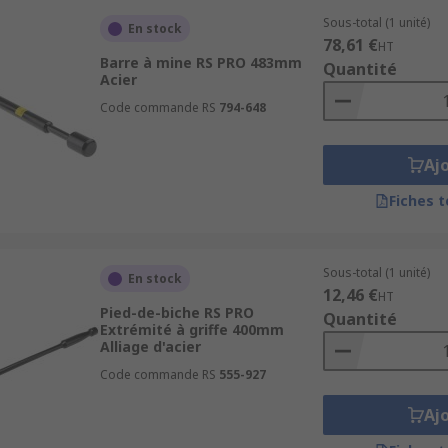
Sous-total (1 unité)
En stock
78,61 €
HT
Barre à mine RS PRO 483mm
Quantité
Acier
Code commande RS
794-648
Aj
Fiches 
Sous-total (1 unité)
En stock
12,46 €
HT
Pied-de-biche RS PRO
Quantité
Extrémité à griffe 400mm
Alliage d'acier
Code commande RS
555-927
Aj