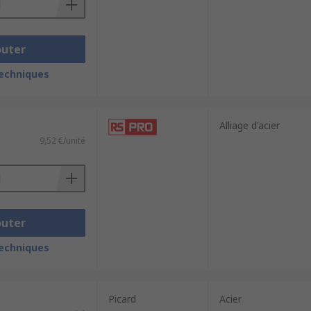
outer
techniques
Alliage d'acier
9,52 €/unité
outer
techniques
Picard
Acier