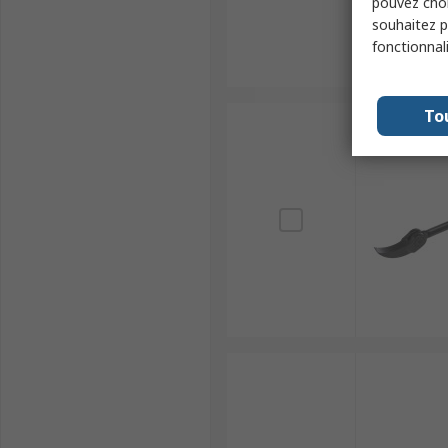
pouvez choi
souhaitez pa
fonctionnal
To