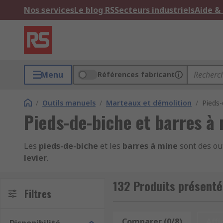
Nos services
Le blog RS
Secteurs industriels
Aide &
Menu
Références fabricant
/
Outils manuels
/
Marteaux et démolition
/
Pieds-
Pieds-de-biche et barres à
Les
pieds-de-biche
et les
barres à mine
sont des ou
levier
.
Les pieds-de-biche
132 Produits présenté
Filtres
Souvent appelés "pince-monseigneur", les pieds-de-b
biche, d'où leur nom. Cette particularité lui permet de
Comparer (0/8)
Affi