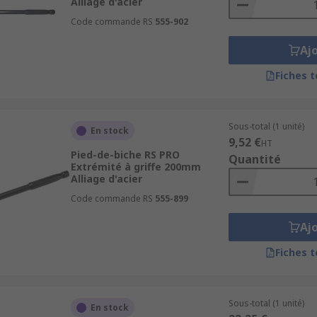
Alliage d'acier
Code commande RS
555-902
Aj
Fiches 
Sous-total (1 unité)
En stock
9,52 €
HT
Pied-de-biche RS PRO
Quantité
Extrémité à griffe 200mm
Alliage d'acier
Code commande RS
555-899
Aj
Fiches 
Sous-total (1 unité)
En stock