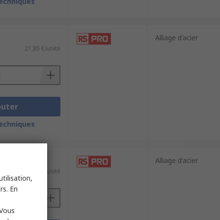
techniques
Alliage d'acier
21,85 €/unité
outer
techniques
Alliage d'acier
28,78 €/unité
tilisation,
rs. En
 Vous