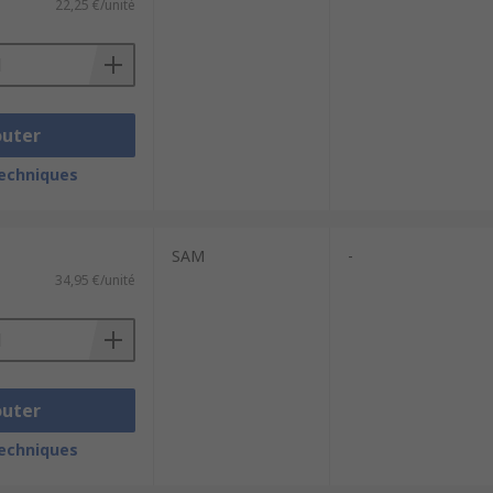
22,25 €/unité
outer
techniques
SAM
-
34,95 €/unité
outer
techniques