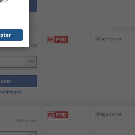
e le
outer
techniques
epter
Alliage d'acier
10,10 €/unité
outer
techniques
Alliage d'acier
24,84 €/unité