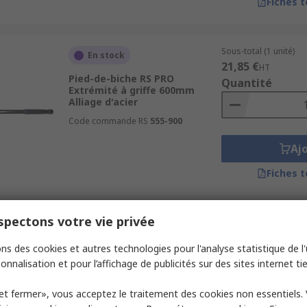
Fiches 
Sous-total (1 unité)
En stock
21,85 €
HT
Pied-de-biche RS PRO
Quantité
Extrémité à griffe 600mm
Alliage d'acier
Code commande RS
555-900
Aj
Fiches 
pectons votre vie privée
Sous-total (1 unité)
En stock
28,78 €
HT
ns des cookies et autres technologies pour l'analyse statistique de l'u
Pied-de-biche RS PRO
Quantité
Extrémité à griffe 830mm
onnalisation et pour l’affichage de publicités sur des sites internet tie
Alliage d'acier
Code commande RS
555-928
et fermer», vous acceptez le traitement des cookies non essentiels.