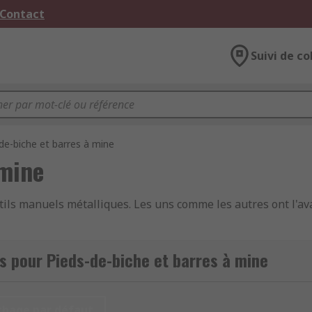
 Contact
Suivi de co
de-biche et barres à mine
 mine
tils manuels métalliques. Les uns comme les autres ont l'av
s pour Pieds-de-biche et barres à mine
iche présentent une extrémité recourbée et souvent fendue
 servir d'arrache-clous.
chage par défaut