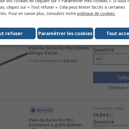
sir vos cookies en cliquant sur « Paramétrer mes cookies ». Si vous n
Aj
s, cliquez sur « Tout refuser ». Cela peut limiter l’accès à certaines
ités. Pour en savoir plus, consultez notre
politique de cookies.
Fiches 
ut refuser
Paramétrer les cookies
Tout acc
Sous-total (1 unité)
En stock
10,10 €
HT
Pied-de-biche RS PRO 250mm
Quantité
Alliage d'acier
Code commande RS
555-925
Aj
Fiches 
Sous-total (1 unité)
En stock
24,84 €
HT
Pied-de-biche RS PRO
Quantité
Extrémité à griffe 830mm