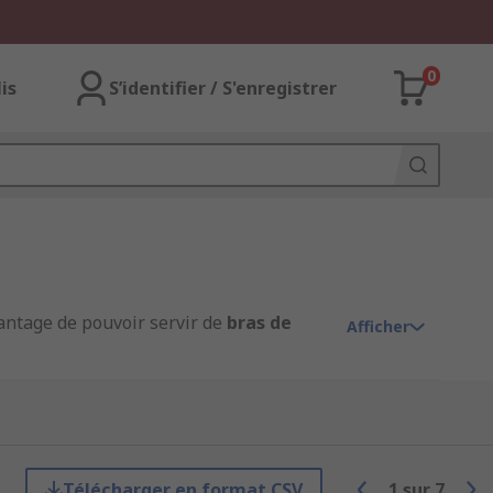
0
lis
S’identifier / S'enregistrer
antage de pouvoir servir de
bras de
Afficher
 en son milieu, en forme de pied de
Télécharger en format CSV
1
sur
7