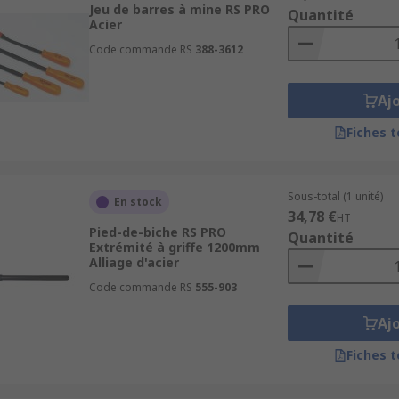
Jeu de barres à mine RS PRO
Quantité
Acier
ilisé pour des projets de construction et de rénovation. Il 
Code commande RS
388-3612
es
. Ces précieux accessoires de travail sont notamment prisé
Aj
Fiches 
Sous-total (1 unité)
En stock
34,78 €
HT
Pied-de-biche RS PRO
Quantité
Extrémité à griffe 1200mm
Alliage d'acier
Code commande RS
555-903
Aj
Fiches 