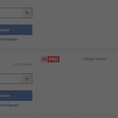
peut servir au démontage de palette, de
s des :
outer
techniques
Alliage d'acier
34,78 €/unité
outer
techniques