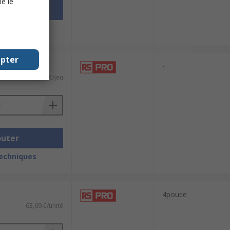
e le
outer
techniques
epter
-
359,52 €/jeu
outer
techniques
4pouce
63,69 €/unité