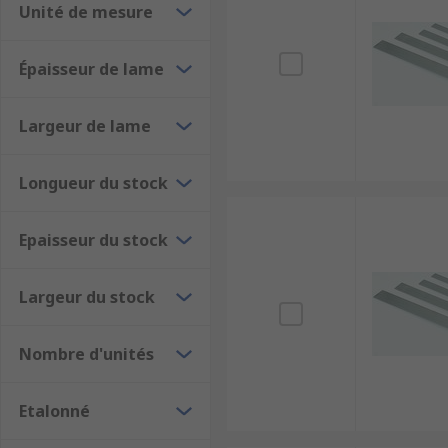
L'équerre de menuisier
: la plus courante est c
Unité de mesure
en aluminium et d'une lame graduée en métal as
tracer tous types d'angles.
Épaisseur de lame
L'équerre de maçon
a soit une forme de T soit 
deux murs sont bien perpendiculaires.
Largeur de lame
L'équerre de charpentier
est graduée ce qui es
Longueur du stock
Epaisseur du stock
Largeur du stock
Nombre d'unités
Etalonné