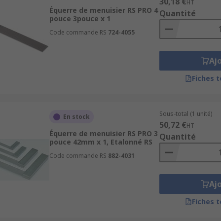
30,18 €
HT
Équerre de menuisier RS PRO 4
Quantité
pouce 3pouce x 1
Code commande RS
724-4055
Aj
Fiches 
Sous-total (1 unité)
En stock
50,72 €
HT
Équerre de menuisier RS PRO 3
Quantité
pouce 42mm x 1, Etalonné RS
Code commande RS
882-4031
Aj
Fiches 