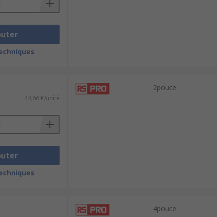
outer
techniques
2pouce
44,66 €/unité
outer
techniques
4pouce