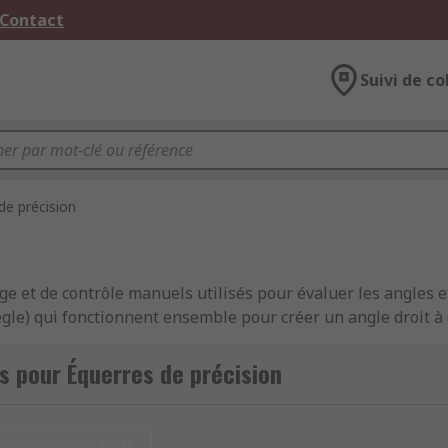
 Contact
Suivi de co
de précision
e et de contrôle manuels utilisés pour évaluer les angles e
ègle) qui fonctionnent ensemble pour créer un angle droit 
util de précision en forme de L. Ces deux pièces peuvent var
 de précision est donc un outil essentiel pour les professio
s pour Équerres de précision
tres, où des mesures précises et des angles droits sont néces
chage par défaut