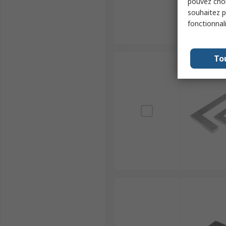
pouvez choi
souhaitez pa
fonctionnal
To