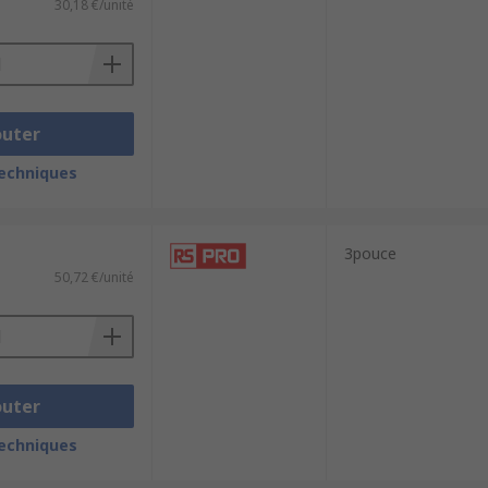
30,18 €/unité
outer
techniques
3pouce
50,72 €/unité
outer
techniques