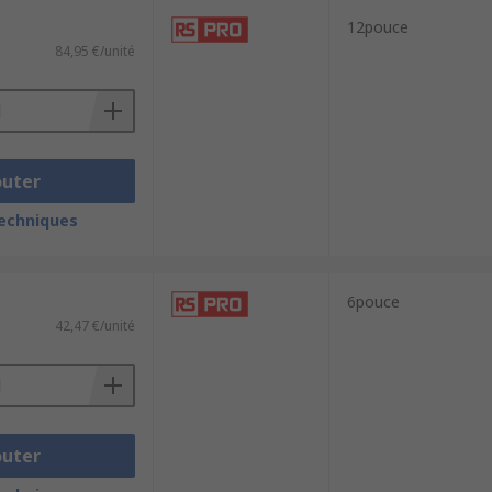
12pouce
84,95 €/unité
outer
techniques
6pouce
42,47 €/unité
outer