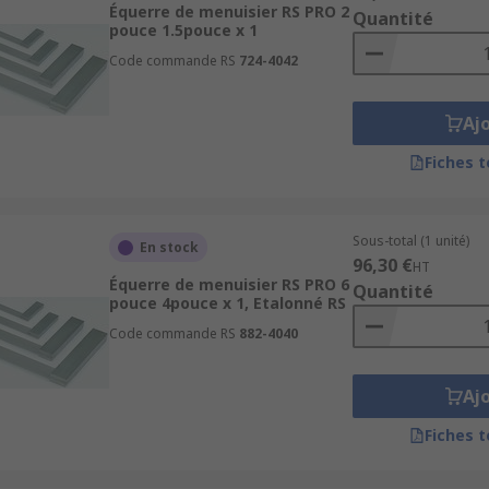
elle qui permet de tracer des angles de 45° ou 90° sur le bois
Équerre de menuisier RS PRO 2
Quantité
semblés grâce à un onglet. La fausse équerre est très utili
pouce 1.5pouce x 1
Code commande RS
724-4042
une forme de triangle rectangle. Elles ont toutes un angle d
Aj
t très pratique pour les travaux de charpente.
Fiches 
Sous-total (1 unité)
En stock
96,30 €
HT
Équerre de menuisier RS PRO 6
Quantité
pouce 4pouce x 1, Etalonné RS
Code commande RS
882-4040
Aj
Fiches 