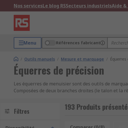
Nos services
Le blog RS
Secteurs industriels
Aide &
Menu
Références fabricant
/
Outils manuels
/
Mesure et marquage
/
Équerres 
Équerres de précision
Les équerres de menuisier sont des outils de marquag
Composées de deux branches droites (le talon et la r
l'équerre se rejoignent à l'extrémité pour créer un o
environnements de travail petits et grands. L'équerre
193 Produits présenté
Filtres
menuiserie, la construction, l'ingénierie et bien d'au
précision des travaux réalisés.
Comparer (0/8)
Affi