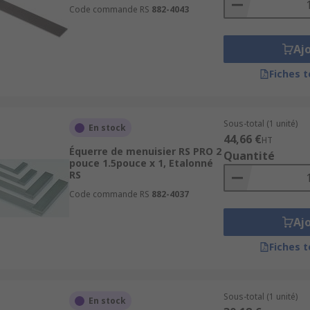
Code commande RS
882-4043
Aj
Fiches 
Sous-total (1 unité)
En stock
44,66 €
HT
Équerre de menuisier RS PRO 2
Quantité
pouce 1.5pouce x 1, Etalonné
RS
Code commande RS
882-4037
Aj
Fiches 
Sous-total (1 unité)
En stock