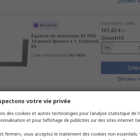
Fiches 
Sous-total (1 unité)
En stock
107,63 €
HT
Équerre de menuisier RS PRO
Quantité
12 pouce 8pouce x 1, Etalonné
RS
Code commande RS
882-4034
Aj
Fiches 
pectons votre vie privée
Sous-total (1 unité)
En stock
50,03 €
HT
ns des cookies et autres technologies pour l'analyse statistique de l'u
Equerre de mécanicien RS PRO
Quantité
150 mm Métrique 60mm
onnalisation et pour l’affichage de publicités sur des sites internet tie
Code commande RS
274-1085
et fermer», vous acceptez le traitement des cookies non essentiels.