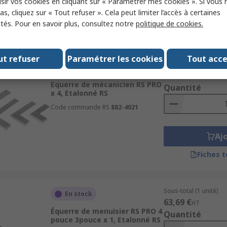
sir vos cookies en cliquant sur « Paramétrer mes cookies ». Si vous n
Aj
s, cliquez sur « Tout refuser ». Cela peut limiter l’accès à certaines
ités. Pour en savoir plus, consultez notre
politique de cookies.
Fiches 
ut refuser
Paramétrer les cookies
Tout acc
Sous-total (1 jeu)
En stock
359,52 €
HT
Equerre de mécanicien RS PRO
Quantité
x 4, Etalonné RS
Code commande RS
882-4021
Aj
Fiches 
Sous-total (1 unité)
En stock
63,69 €
HT
Équerre de menuisier RS PRO 4
Quantité
pouce 3pouce x 1, Etalonné RS