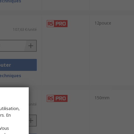
techniques
12pouce
107,63 €/unité
outer
techniques
150mm
50,03 €/unité
tilisation,
rs. En
 Vous