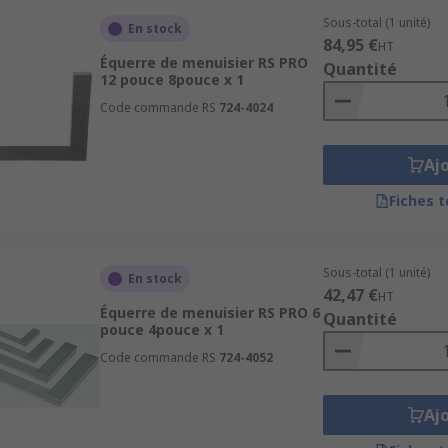
Sous-total (1 unité)
En stock
84,95 €
HT
Équerre de menuisier RS PRO
Quantité
12 pouce 8pouce x 1
Code commande RS
724-4024
Aj
Fiches 
Sous-total (1 unité)
En stock
42,47 €
HT
Équerre de menuisier RS PRO 6
Quantité
pouce 4pouce x 1
Code commande RS
724-4052
Aj