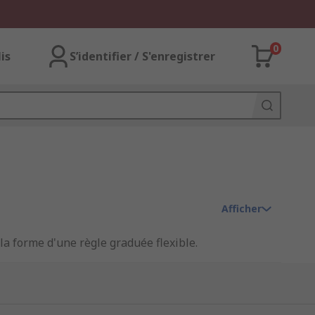
0
lis
S’identifier / S'enregistrer
Afficher
la forme d'une règle graduée flexible.
es (pouces) pour couvrir toutes sortes
es, les mètres ruban permettent de