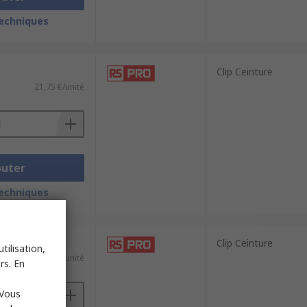
techniques
Clip Ceinture
21,75 €/unité
outer
techniques
Clip Ceinture
tilisation,
32,37 €/unité
rs. En
 Vous