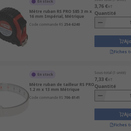
En stock
ible luminosité. Ces mètres à ruban sont la solution idéale p
3,76 €
HT
 adhésif adhère à votre machine, à votre établi ou à votre ta
Mètre ruban RS PRO S85 3 m x
Quantité
16 mm Impérial, Métrique
Code commande RS
254-6240
Aj
Fiches 
Sous-total (1 unité)
En stock
7,33 €
HT
Mètre ruban de tailleur RS PRO
Quantité
1.2 m x 13 mm Métrique
Code commande RS
706-8141
Aj
Fiches 