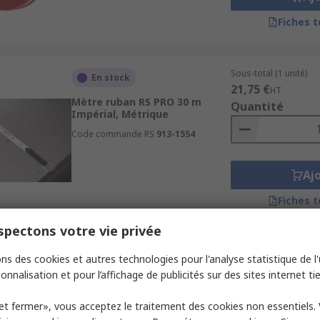
Fiches 
Sous-total (1 unité)
En stock
21,75 €
HT
Mètre ruban RS PRO 30 m
Quantité
Impérial, Métrique
Code commande RS
913-1554
Aj
Fiches 
pectons votre vie privée
Sous-total (1 unité)
En stock
ns des cookies et autres technologies pour l'analyse statistique de l'u
32,37 €
HT
onnalisation et pour l’affichage de publicités sur des sites internet tie
Mètre ruban RS PRO 50 m
Quantité
Impérial, Métrique
et fermer», vous acceptez le traitement des cookies non essentiels.
Code commande RS
913-1563