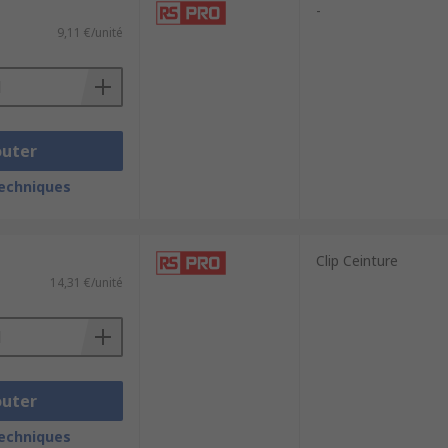
-
9,11 €/unité
outer
techniques
Clip Ceinture
14,31 €/unité
outer
techniques