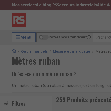
Nos services
Le blog RS
Secteurs industriels
Aide &
Menu
Références fabricant
/
Outils manuels
/
Mesure et marquage
/
Mètres r
Mètres ruban
Qu’est-ce qu’un mètre ruban ?
Un mètre ruban (ou ruban à mesurer) est un long ruba
Ces mètres-ruban sont souvent à la fois en unités de
de distances. Toutefois, de nombreux instruments de
259 Produits présent
Filtres
mesurer des courbes. Ils peuvent être enroulés pour 