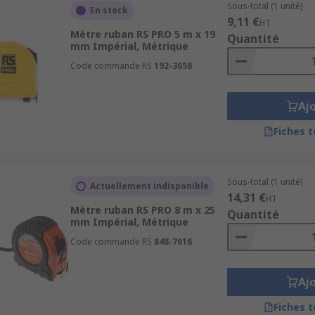
Sous-total (1 unité)
En stock
9,11 €
HT
Mètre ruban RS PRO 5 m x 19
Quantité
mm Impérial, Métrique
Code commande RS
192-3658
Aj
Fiches 
Sous-total (1 unité)
Actuellement indisponible
14,31 €
HT
Mètre ruban RS PRO 8 m x 25
Quantité
mm Impérial, Métrique
Code commande RS
848-7616
Aj
Fiches 