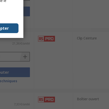
e le
outer
techniques
epter
Clip Ceinture
21,36 €/unité
outer
techniques
Boîtier ouvert
7,33 €/unité