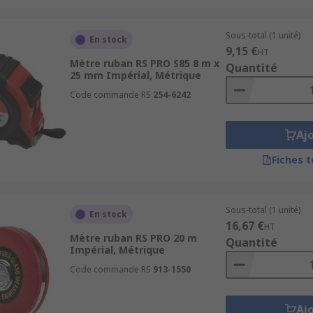
Sous-total (1 unité)
En stock
9,15 €
HT
Mètre ruban RS PRO S85 8 m x
Quantité
25 mm Impérial, Métrique
Code commande RS
254-6242
Aj
Fiches 
Sous-total (1 unité)
En stock
16,67 €
HT
Mètre ruban RS PRO 20 m
Quantité
Impérial, Métrique
Code commande RS
913-1550
Aj