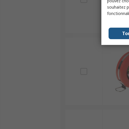
pouvez choi
souhaitez pa
fonctionnal
To