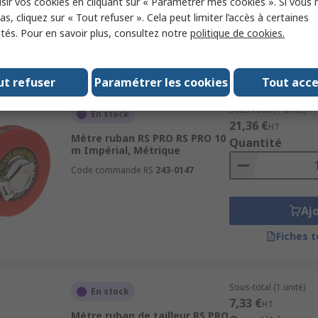
sir vos cookies en cliquant sur « Paramétrer mes cookies ». Si vous n
s, cliquez sur « Tout refuser ». Cela peut limiter l’accès à certaines
Aj
ités. Pour en savoir plus, consultez notre
politique de cookies.
Fiches 
ut refuser
Paramétrer les cookies
Tout acc
Sous-total (1 unité)
En stock
21,36 €
HT
Mètre ruban RS PRO RS PRO 10
Quantité
m Impérial, Métrique
Code commande RS
243-0147
Aj
Fiches 
Sous-total (1 unité)
En stock
7,33 €
HT
Mètre ruban de tailleur RS PRO