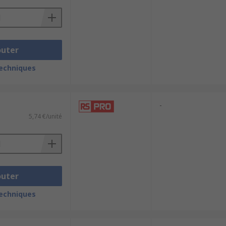
outer
techniques
-
5,74 €/unité
outer
techniques