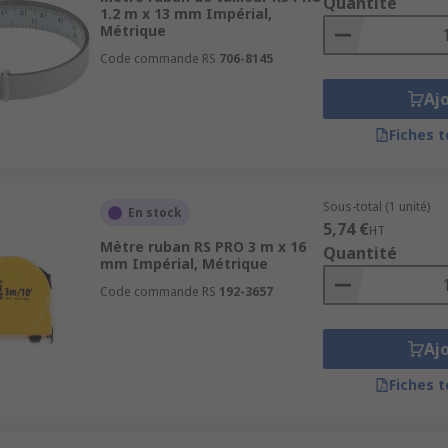
Quantité
1.2 m x 13 mm Impérial,
Métrique
Code commande RS
706-8145
Aj
Fiches 
Sous-total (1 unité)
En stock
5,74 €
HT
Mètre ruban RS PRO 3 m x 16
Quantité
mm Impérial, Métrique
Code commande RS
192-3657
Aj
Fiches 