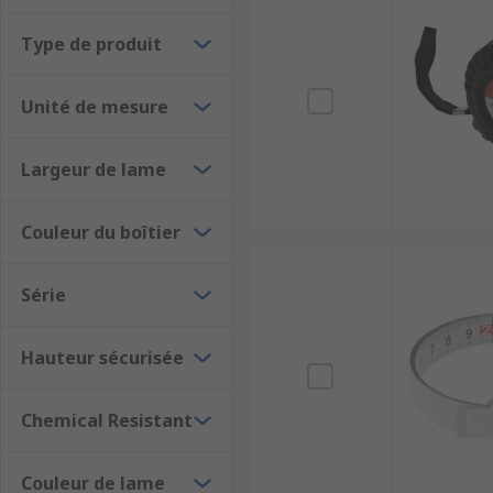
lecture claire et reste lisible même avec une fa
de coupe, ou de rallonges. Le mètre à ruban auto
Type de produit
colle sur pratiquement toutes les surfaces.
Unité de mesure
Largeur de lame
Couleur du boîtier
Série
Hauteur sécurisée
Chemical Resistant
Couleur de lame