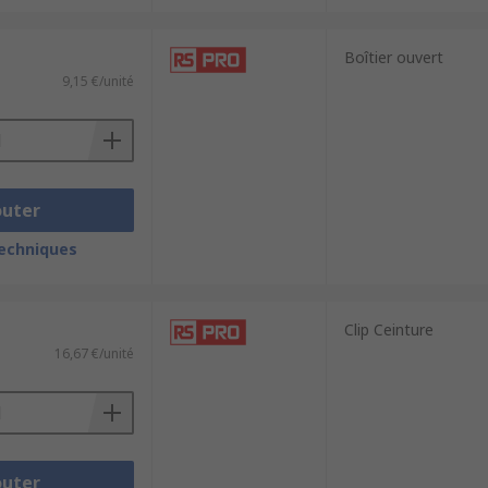
Boîtier ouvert
9,15 €/unité
outer
techniques
Clip Ceinture
16,67 €/unité
outer