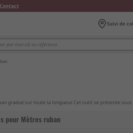
 Contact
Suivi de co
uban
n gradué sur toute la longueur. Cet outil se présente sous 
 mesures métriques (centimètres et millimètres) et impérial
 mesure ne présentent qu'une graduation métrique. Flexibl
és pour Mètres ruban
être facilement transportables.