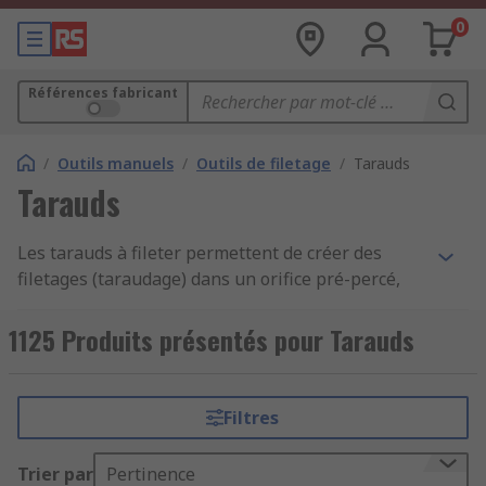
0
Références fabricant
/
Outils manuels
/
Outils de filetage
/
Tarauds
Tarauds
Les tarauds à fileter permettent de créer des
filetages (taraudage) dans un orifice pré-percé,
afin de créer un raccord propre pour accueillir les
boulons dans les métaux et les plastiques.
1125 Produits présentés pour Tarauds
Utilisés dans l'ingénierie et la fabrication, les
tarauds fonctionnent comme un foret de
perceuse, mais du fait de leur forme particulière,
Filtres
ils créent des filetages lorsqu'ils sont vissés dans
un matériau. Les tarauds doivent être utilisés
Trier par
Pertinence