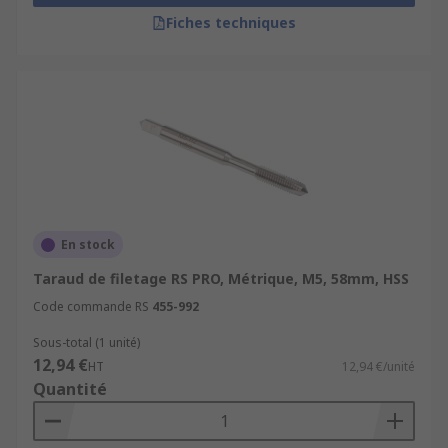
Les tarauds sont disponibles en acier HSS (acier
Fiches techniques
haute vitesse) et en carbure, et peuvent être
utilisés manuellement ou sur une machine. Notre
gamme de tarauds permet de trouver l'outil le
mieux adapté à votre méthode d'usinage ou à
votre processus afin de répondre à tous vos
besoins. Les tarauds peuvent être utilisés avec
un tourne-à-gauche ou un outil électrique, et
sont disponibles en différentes tailles pour
s'adapter à une large gamme d'applications.
En stock
Les tarauds peuvent être utilisés de différentes
Taraud de filetage RS PRO, Métrique, M5, 58mm, HSS
façons pour différentes applications :
Code commande RS
455-992
Les tarauds coniques, ou tarauds
Sous-total (1 unité)
ébaucheurs, permettent de commencer un
12,94 €
HT
12,94 €/unité
nouveau filetage pour lequel les 7 à
Quantité
10 premiers filets sont plus plats que les
suivants sur la tige.