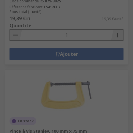
Code commande RS
879-3025
Référence fabricant
T5412EL7
Sous-total (1 unité)
19,39 €
HT
19,39 €/unité
Quantité
Ajouter
En stock
Pince à vis Stanley, 100 mm x 75 mm