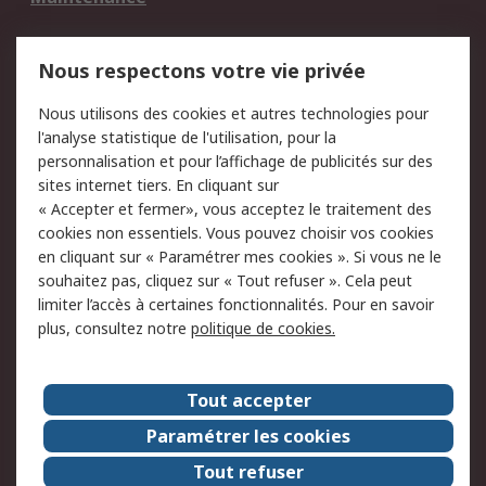
Mentions Légales
Nous respectons votre vie privée
Conditions d'utilisation
Politique de cookies
Nous utilisons des cookies et autres technologies pour
du site
l'analyse statistique de l'utilisation, pour la
Politique de protection
Sécurité des E-mails
personnalisation et pour l’affichage de publicités sur des
des données - Mise à
sites internet tiers. En cliquant sur
jour
« Accepter et fermer», vous acceptez le traitement des
Conditions générales
Politique anti-
cookies non essentiels. Vous pouvez choisir vos cookies
de vente
corruption
en cliquant sur « Paramétrer mes cookies ». Si vous ne le
souhaitez pas, cliquez sur « Tout refuser ». Cela peut
Campagnes marketing
limiter l’accès à certaines fonctionnalités. Pour en savoir
plus, consultez notre
politique de cookies.
A propos de RS
A propos de RS France
Evénements
Tout accepter
Le groupe RS Group Plc
Presse
Paramétrer les cookies
RS dans le monde
Démarche RSE
Tout refuser
Nous rejoindre
RS Particuliers