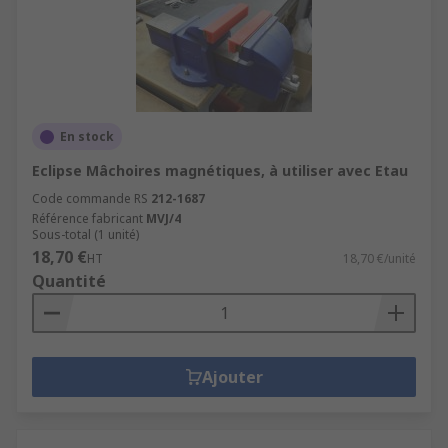
En stock
Eclipse Mâchoires magnétiques, à utiliser avec Etau
Code commande RS
212-1687
Référence fabricant
MVJ/4
Sous-total (1 unité)
18,70 €
HT
18,70 €/unité
Quantité
Ajouter