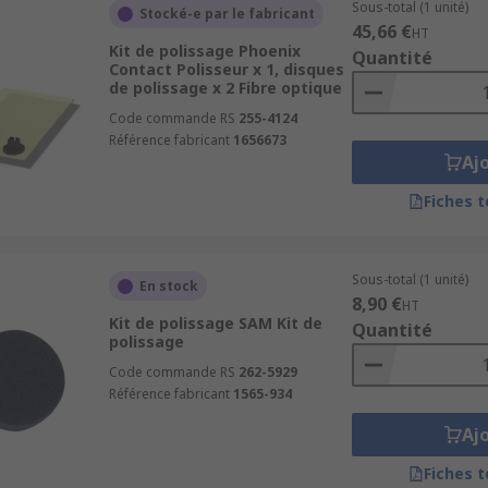
Sous-total (1 unité)
Stocké-e par le fabricant
45,66 €
HT
Kit de polissage Phoenix
Quantité
Contact Polisseur x 1, disques
de polissage x 2 Fibre optique
Code commande RS
255-4124
Référence fabricant
1656673
Aj
Fiches 
Sous-total (1 unité)
En stock
8,90 €
HT
Kit de polissage SAM Kit de
Quantité
polissage
Code commande RS
262-5929
Référence fabricant
1565-934
Aj
Fiches 