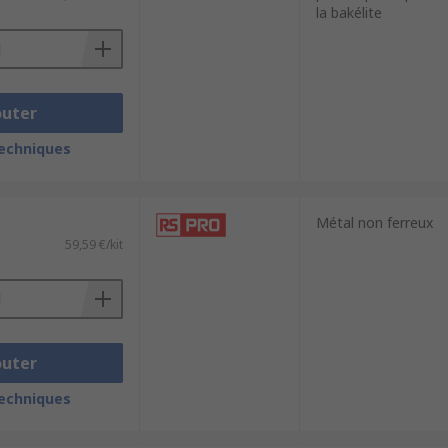
la bakélite
outer
techniques
Métal non ferreux
59,59 €/kit
outer
techniques