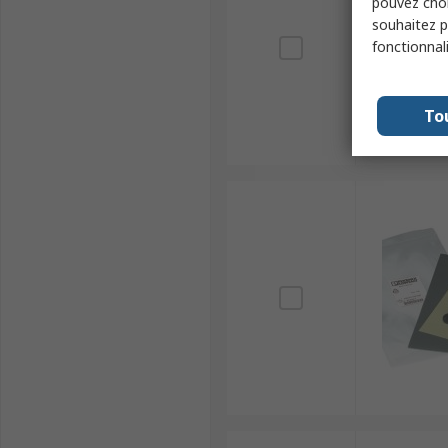
pouvez choi
souhaitez pa
fonctionnal
To