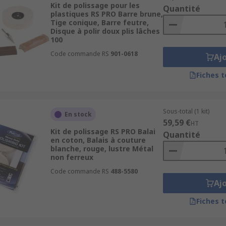
Kit de polissage pour les
Quantité
plastiques RS PRO Barre brune,
Tige conique, Barre feutre,
Disque à polir doux plis lâches
100
Code commande RS
901-0618
Aj
Fiches 
Sous-total (1 kit)
En stock
59,59 €
HT
Kit de polissage RS PRO Balai
Quantité
en coton, Balais à couture
blanche, rouge, lustre Métal
non ferreux
Code commande RS
488-5580
Aj
Fiches 