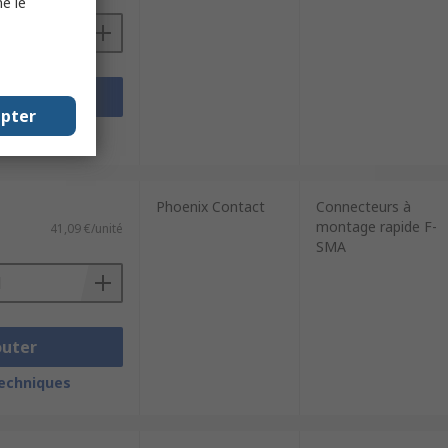
e le
outer
epter
techniques
Phoenix Contact
Connecteurs à
montage rapide F-
41,09 €/unité
SMA
outer
techniques