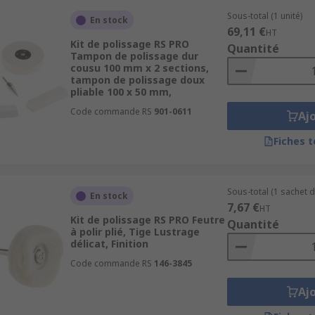
Sous-total (1 unité)
En stock
69,11 €
HT
Kit de polissage RS PRO
Quantité
Tampon de polissage dur
cousu 100 mm x 2 sections,
tampon de polissage doux
pliable 100 x 50 mm,
Code commande RS
901-0611
Aj
Fiches 
Sous-total (1 sachet d
En stock
7,67 €
HT
Kit de polissage RS PRO Feutre
Quantité
à polir plié, Tige Lustrage
délicat, Finition
Code commande RS
146-3845
Aj