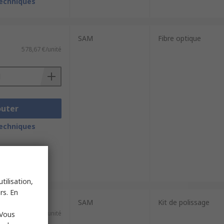
techniques
SAM
Fibre optique
578,67 €/unité
outer
techniques
tilisation,
rs. En
SAM
Kit de polissage
10,80 €/unité
 Vous