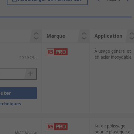
tape de polissage pour laquelle elles
Marque
Application
de matériau de surface.
À usage général et
en acier inoxydable
imum de matériau de surface et produit
59,59 €/kit
outer
icules, les mains courantes et les
illants. Les kits de polissage sont aussi
techniques
sion dans les tuyaux.
Kit de polissage
pour le plastique et
69,11 €/unité