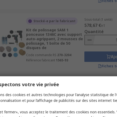
Fiches 
Sous-total (1 unité)
Stocké-e par le fabricant
578,67 €
HT
Kit de polissage SAM 1
Quantité
ponceuse 1346C avec support
auto-agrippant, 2 mousses de
polissage, 1 boîte de 50
disques de
Code commande RS
270-3204
Aj
Référence fabricant
1565-93
Fiches 
pectons votre vie privée
ns des cookies et autres technologies pour l'analyse statistique de l'u
onnalisation et pour l’affichage de publicités sur des sites internet tie
Sous-total (1 unité)
En stock
10,80 €
HT
et fermer», vous acceptez le traitement des cookies non essentiels.
Kit de polissage SAM Kit de