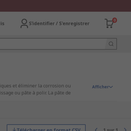
0
lis
S’identifier / S'enregistrer
iques et éliminer la corrosion ou
Afficher
ssage ou pâte à polir. La pâte de
on du type de métal avec lequel elle est
e classe d'abrasif inférieure au travail
e polish s'élimine à la main avec un
Télécharger en format CSV
1
sur
1