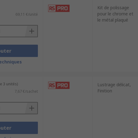
Kit de polissage
pour le chrome et
69,11 €/unité
le métal plaqué
outer
techniques
e 3 unités)
Lustrage délicat,
Finition
7,67 €/sachet
outer