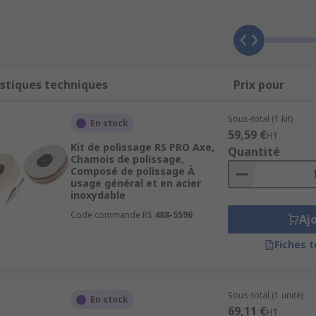
euse et se déclinent dans une gamme de types adaptés à l'é
lissage :
stiques techniques
Prix pour
, elle sert au lissage des surfaces rugueuses et au retrait 
er les surfaces semi-lisses en préparation du lustrage final.
Sous-total (1 kit)
En stock
59,59 €
ique, elle est utilisée pour la finition. Elle enlève un min
HT
Kit de polissage RS PRO Axe,
Quantité
Chamois de polissage,
Composé de polissage À
usage général et en acier
inoxydable
Code commande RS
488-5596
Aj
levé sur les objets ou pièces métalliques, notamment les véh
s la fabrication des réflecteurs de lumière pour les rendre br
Fiches 
amination à la surface des instruments et prévenir la corro
Sous-total (1 unité)
En stock
69,11 €
HT