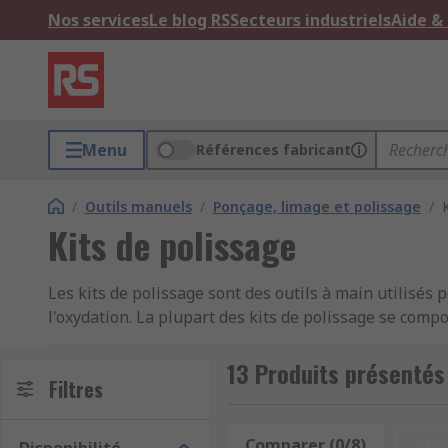
Nos services
Le blog RS
Secteurs industriels
Aide &
Menu
Références fabricant
/
Outils manuels
/
Ponçage, limage et polissage
/
Kits de polissage
Les kits de polissage sont des outils à main utilisés
l'oxydation. La plupart des kits de polissage se comp
polissage se compose de particules abrasives dans un 
utilisée. Plus le métal est dur, plus la classe d'abrasi
13 Produits présentés
Filtres
plus grossier. La pâte à polir est appliquée sur l'objet
chiffon propre.
Comparer (0/8)
Affi