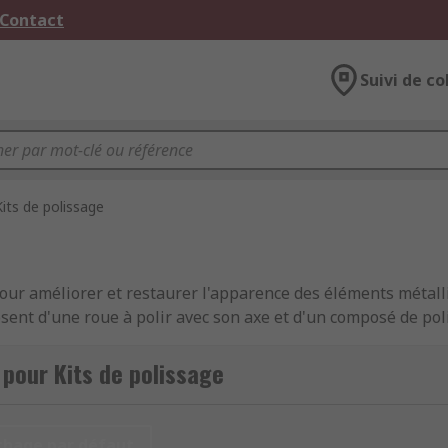
 Contact
Suivi de co
Kits de polissage
 pour améliorer et restaurer l'apparence des éléments métall
osent d'une roue à polir avec son axe et d'un composé de poli
agglomérant. La classe d'abrasif est sélectionnée en foncti
f à appliquer doit l'être également. La finition se fait avec un
 pour Kits de polissage
 à l'aide de la roue de polissage ou disque à polir. L'excès d
chage par défaut