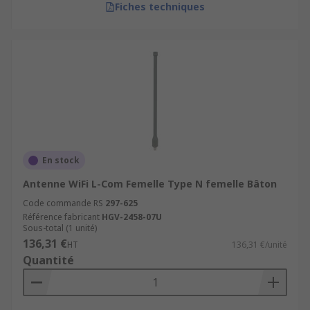
Fiches techniques
En stock
Antenne WiFi L-Com Femelle Type N femelle Bâton
Code commande RS
297-625
Référence fabricant
HGV-2458-07U
Sous-total (1 unité)
136,31 €
HT
136,31 €/unité
Quantité