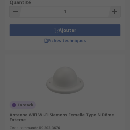
Quantité
Adaptateurs WiFi
routeurs professionnels
câbles coaxiaux
Ajouter
Répéteurs réseau
modules LTE
Fiches techniques
En stock
Antenne WiFi Wi-Fi Siemens Femelle Type N Dôme
Externe
Code commande RS
203-3676