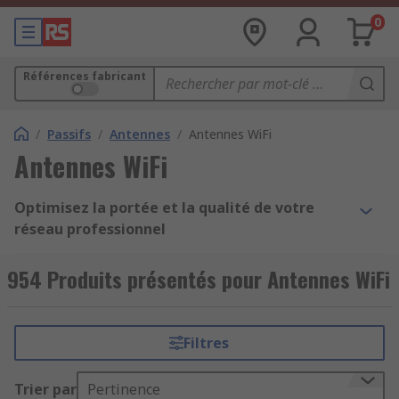
0
Références fabricant
/
Passifs
/
Antennes
/
Antennes WiFi
Antennes WiFi
Optimisez la portée et la qualité de votre
réseau professionnel
Antennes WiFi pour une
954 Produits présentés pour Antennes WiFi
connexion longue portée et
performante
Filtres
Les
Antennes WiFi
proposées sur notre
Trier par
Pertinence