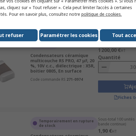
sir vos cookies en cliquant sur « Paramétrer mes cookies ». Si vous n
s, cliquez sur « Tout refuser ». Cela peut limiter l’accès à certaines
Code commande RS
770-4232
Aj
ités. Pour en savoir plus, consultez notre
politique de cookies.
Fiches 
ut refuser
Paramétrer les cookies
Tout acc
Sous-total (1 bobine 
En stock
1 200,00 €
HT
Condensateurs céramique
Quantité
multicouche RS PRO, 47 μF, 20
%, 10V c.c., diélectrique : X5R,
boitier 0805, En surface
Code commande RS
271-0974
Aj
Fiches 
Sous-total 100 unités
Temporairement en rupture
bande continue)
de stock
1,90 €
HT
Condensateurs céramique