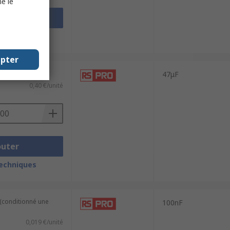
e le
outer
techniques
epter
de 3000 unités)
47μF
0,40 €/unité
outer
techniques
 (conditionné une
100nF
0,019 €/unité