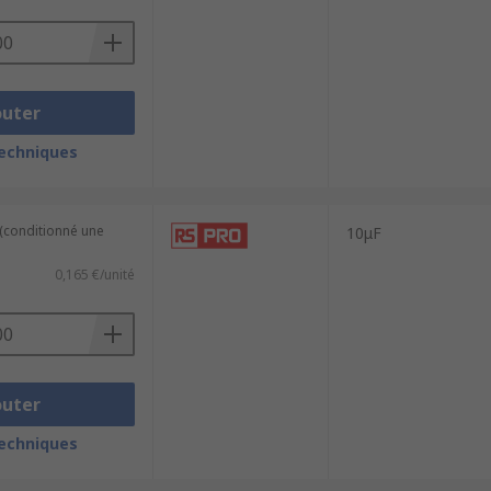
outer
techniques
 (conditionné une
10μF
0,165 €/unité
outer
techniques