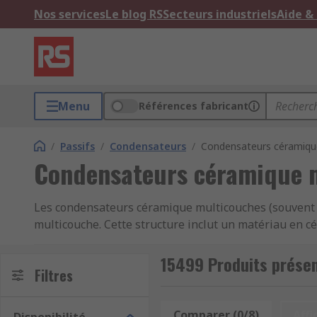
Nos services
Le blog RS
Secteurs industriels
Aide &
Menu
Références fabricant
/
Passifs
/
Condensateurs
/
Condensateurs céramiqu
Condensateurs céramique 
Les condensateurs céramique multicouches (souvent
multicouche. Cette structure inclut un matériau en c
afin de réduire la perte de chaleur, ce qui améliore l
capacité de courant d'ondulation élevé et une ESR (ré
15499 Produits prése
Filtres
qui contribue à rendre ces produits parfaits pour une
Les MLCC sont fournis dans des tailles de boîtier stan
Comparer (0/8)
Affi