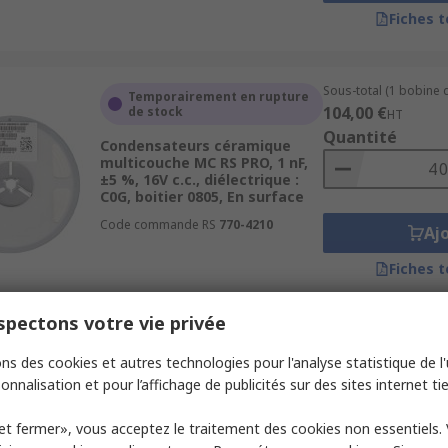
Fiches 
Sous-total (1 bobine 
Temporairement en rupture
104,00 €
de stock
HT
Quantité
Condensateurs céramique
multicouche MC RS PRO, 1 nF,
±5 %, 16V c.c., diélectrique :
C0G, boitier 0805, En surface
Code commande RS
770-4210
Aj
Fiches 
pectons votre vie privée
Sous-total (1 bobine 
Temporairement en rupture
44,00 €
ns des cookies et autres technologies pour l'analyse statistique de l'u
de stock
HT
onnalisation et pour l’affichage de publicités sur des sites internet tie
Quantité
Condensateurs céramique
multicouche MC RS PRO, 6.8 nF,
et fermer», vous acceptez le traitement des cookies non essentiels.
±10 %, 16V c.c., diélectrique :
X7R, boitier 0805, En surface