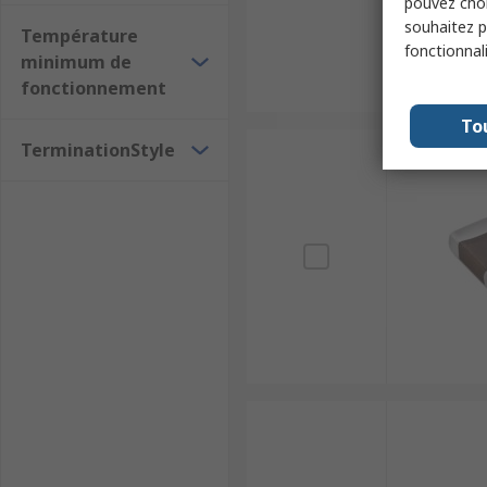
pouvez choi
souhaitez pa
Température
fonctionnal
minimum de
fonctionnement
To
TerminationStyle