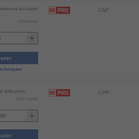
conditionné une bande
2.2μF
0,39 €/unité
outer
techniques
de 4000 unités)
2.2nF
0,011 €/unité
outer