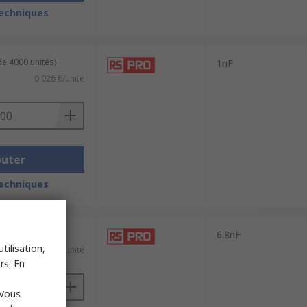
techniques
de 4000 unités)
1nF
0,026 €/unité
outer
techniques
de 4000 unités)
6.8nF
tilisation,
0,011 €/unité
rs. En
 Vous