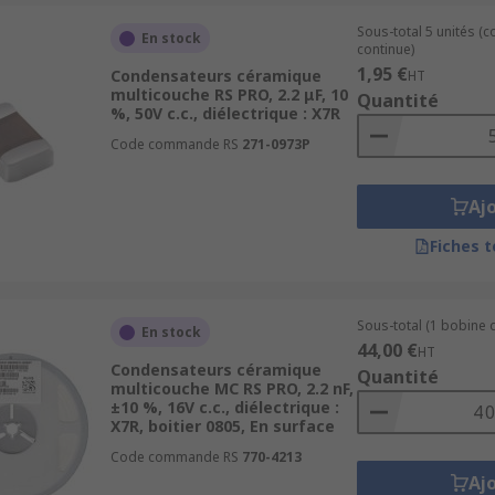
Sous-total 5 unités (
En stock
continue)
1,95 €
Condensateurs céramique
HT
multicouche RS PRO, 2.2 μF, 10
Quantité
%, 50V c.c., diélectrique : X7R
Code commande RS
271-0973P
Aj
Fiches 
Sous-total (1 bobine 
En stock
44,00 €
HT
Condensateurs céramique
Quantité
multicouche MC RS PRO, 2.2 nF,
±10 %, 16V c.c., diélectrique :
X7R, boitier 0805, En surface
Code commande RS
770-4213
Aj