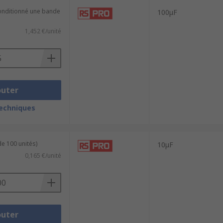
conditionné une bande
100μF
1,452 €/unité
outer
techniques
de 100 unités)
10μF
0,165 €/unité
outer