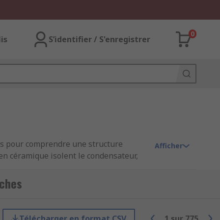
0
lis
S’identifier / S'enregistrer
s pour comprendre une structure
Afficher
en céramique isolent le condensateur,
nt une haute stabilité thermique, une
rie équivalente) extrêmement faibles, ce
uches
de boîtier reconnues internationalement
Télécharger en format CSV
1
sur
775