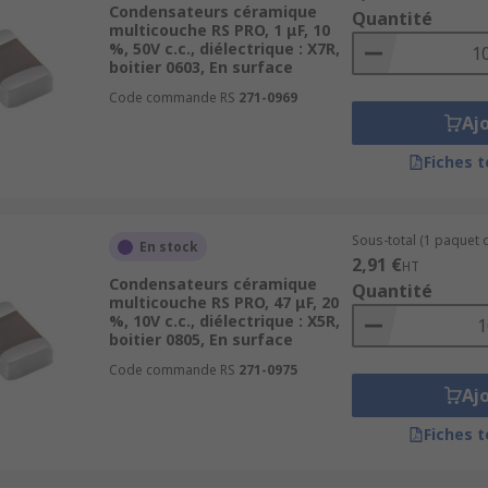
Condensateurs céramique
Quantité
ement permissif qui offre une meilleure efficacité volumétr
multicouche RS PRO, 1 μF, 10
%, 50V c.c., diélectrique : X7R,
densateurs de classe 1 et sont mieux adaptés aux applications
boitier 0603, En surface
uence.
Code commande RS
271-0969
Aj
Fiches 
Sous-total (1 paquet d
En stock
2,91 €
HT
Condensateurs céramique
Quantité
multicouche RS PRO, 47 μF, 20
%, 10V c.c., diélectrique : X5R,
boitier 0805, En surface
Code commande RS
271-0975
Aj
Fiches 