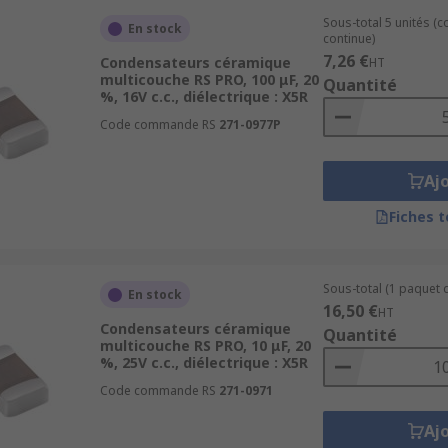
Sous-total 5 unités (
En stock
continue)
7,26 €
Condensateurs céramique
HT
multicouche RS PRO, 100 μF, 20
Quantité
%, 16V c.c., diélectrique : X5R
Code commande RS
271-0977P
Aj
Fiches 
Sous-total (1 paquet 
En stock
16,50 €
HT
Condensateurs céramique
Quantité
multicouche RS PRO, 10 μF, 20
%, 25V c.c., diélectrique : X5R
Code commande RS
271-0971
Aj