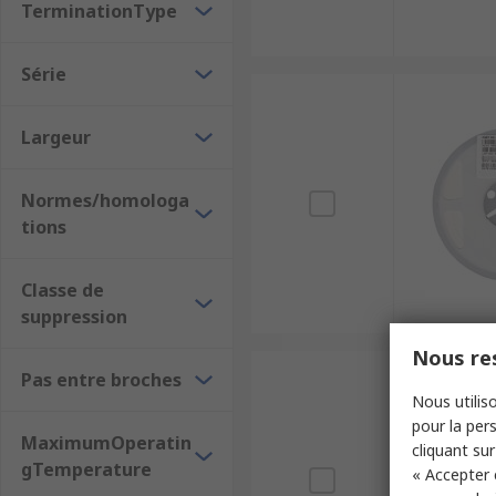
TerminationType
Série
Largeur
Normes/homologa
tions
Classe de
suppression
Nous res
Pas entre broches
Nous utiliso
pour la pers
MaximumOperatin
cliquant sur
gTemperature
« Accepter 