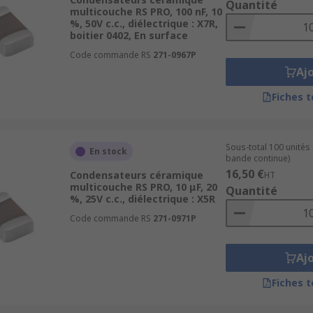
Quantité
multicouche RS PRO, 100 nF, 10
%, 50V c.c., diélectrique : X7R,
boitier 0402, En surface
Code commande RS
271-0967P
Aj
Fiches 
Sous-total 100 unités
En stock
bande continue)
16,50 €
Condensateurs céramique
HT
multicouche RS PRO, 10 μF, 20
Quantité
%, 25V c.c., diélectrique : X5R
Code commande RS
271-0971P
Aj
Fiches 