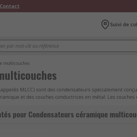
 Contact
Suivi de co
e multicouches
multicouches
 appelés MLCC) sont des condensateurs spécialement conçu
éramique et des couches conductrices en métal. Les couches 
'efficacité du produit. Les condensateurs multicouches offre
sistance de série équivalente), et une ESL (inductance de sé
ntés pour Condensateurs céramique multico
 multitude d'applications.
dard, telles que 0402, 0805, 1206, etc. Il s'agit de tailles 
chage par défaut