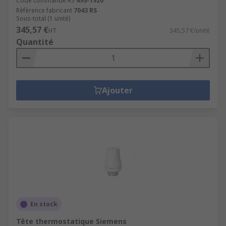
Code commande RS
493-1920
Référence fabricant
7043 RS
Sous-total (1 unité)
345,57 €
HT
345,57 €/unité
Quantité
Ajouter
En stock
Tête thermostatique Siemens