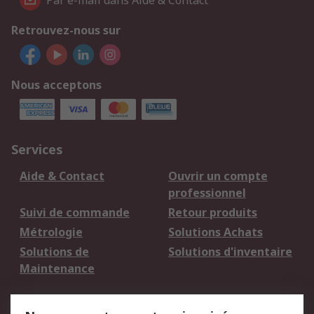
Par e-mail dans Aide & Contact
Retrouvez-nous sur
Nous acceptons
Services
Aide & Contact
Ouvrir un compte
professionnel
Suivi de commande
Retour produits
Métrologie
Solutions Achats
Solutions de
Solutions d'inventaire
Maintenance
Mentions Légales