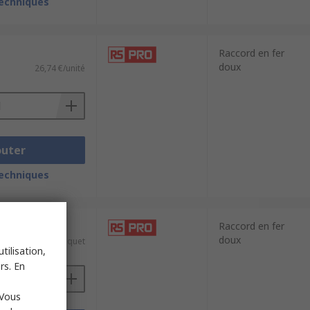
techniques
Raccord en fer
doux
26,74 €/unité
outer
techniques
e 5 unités)
Raccord en fer
doux
10,36 €/paquet
tilisation,
rs. En
 Vous