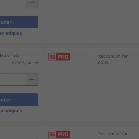
outer
techniques
e 2 unités)
Raccord en fer
doux
18,36 €/paquet
outer
techniques
Raccord en fer