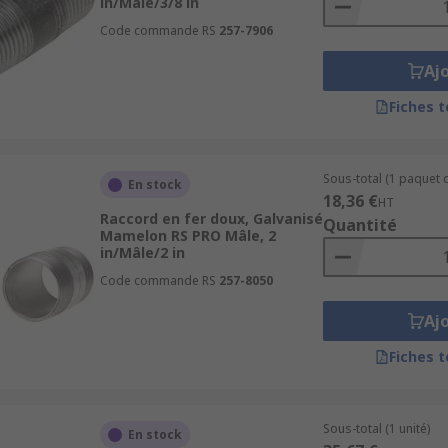
in/Mâle/3/8 in
Code commande RS
257-7906
Aj
Fiches 
Sous-total (1 paquet d
En stock
18,36 €
HT
Raccord en fer doux, Galvanisé
Quantité
Mamelon RS PRO Mâle, 2
in/Mâle/2 in
Code commande RS
257-8050
Aj
Fiches 
Sous-total (1 unité)
En stock