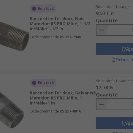
Sous-total (1 paquet d
En stock
9,57 €
HT
Raccord en fer doux, Noir
Quantité
Mamelon RS PRO Mâle, 1-1/2
in/Mâle/1-1/2 in
Code commande RS
257-7940
Aj
Fiches 
Sous-total (1 paquet d
En stock
17,78 €
HT
Raccord en fer doux, Galvanisé
Quantité
Mamelon RS PRO Mâle, 1
in/Mâle/1 in
Code commande RS
257-8016
Aj