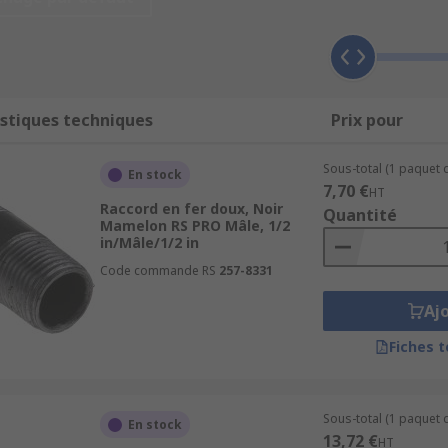
fer malléable pour répondre à tous vos besoins en matière 
stiques techniques
Prix pour
ble différents disponibles en fonction de l'application. Les
 galvanisée. Parmi ces raccords se trouvent :
Sous-total (1 paquet d
En stock
7,70 €
HT
Raccord en fer doux, Noir
Quantité
Mamelon RS PRO Mâle, 1/2
in/Mâle/1/2 in
Code commande RS
257-8331
Aj
Fiches 
Sous-total (1 paquet d
En stock
13,72 €
HT