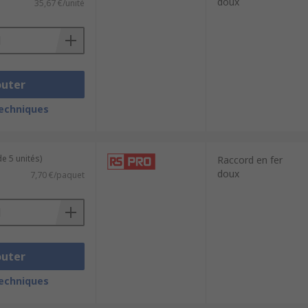
doux
35,67 €/unité
outer
techniques
e 5 unités)
Raccord en fer
doux
7,70 €/paquet
outer
techniques