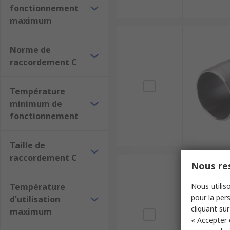
fonctionnement
maximum
Norme de
raccordement C
Température
minimum de
fonctionnement
Taille de
raccordement C
Nous res
Température
Nous utiliso
pour la pers
d'utilisation
cliquant sur
maximum
« Accepter 