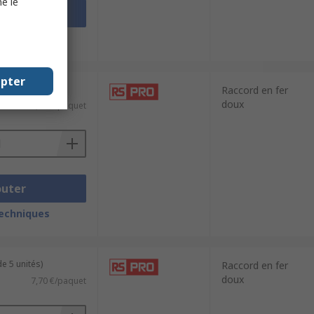
e le
outer
techniques
epter
e 2 unités)
Raccord en fer
doux
13,60 €/paquet
outer
techniques
e 5 unités)
Raccord en fer
doux
7,70 €/paquet