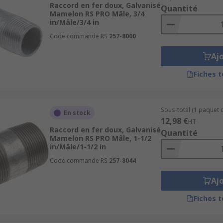
Raccord en fer doux, Galvanisé
Quantité
Mamelon RS PRO Mâle, 3/4
er malléable
in/Mâle/3/4 in
Code commande RS
257-8000
Aj
Fiches 
ification
Sous-total (1 paquet d
e gaz
En stock
12,98 €
HT
par gicleurs
Raccord en fer doux, Galvanisé
Quantité
Mamelon RS PRO Mâle, 1-1/2
in/Mâle/1-1/2 in
gaz
Code commande RS
257-8044
le et la fonte ?
Aj
Fiches 
le façonner, ce qui le rend facile à fabriquer. La fonte est plu