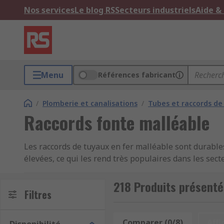
Nos services
Le blog RS
Secteurs industriels
Aide &
Menu
Références fabricant
/
Plomberie et canalisations
/
Tubes et raccords de
Raccords fonte malléable
Les raccords de tuyaux en fer malléable sont durable
élevées, ce qui les rend très populaires dans les sec
technologie de raccordement standard qui leur permet
218 Produits présenté
Il y a de nombreux avantages à utiliser des raccords d
Filtres
mécanique. Si les raccords sont galvanisés avec du zin
d'obtenir un alignement précis lors de l'étanchéité, d
Comparer (0/8)
Affi