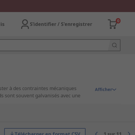
0
lis
S’identifier / S'enregistrer
ister à des contraintes mécaniques
Afficher
rds sont souvent galvanisés avec une
pplications.
 à la corrosion et la résistance
le. Les filetages étroits permettent
Télécharger en format CSV
1
sur
11