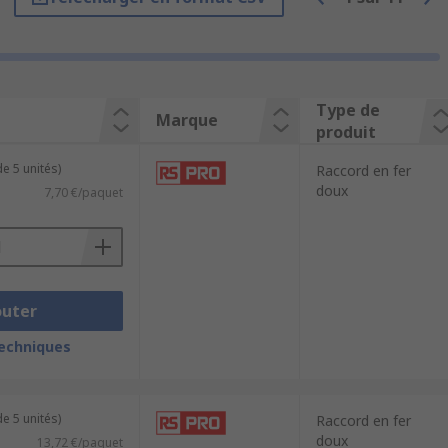
de plomberie et de tuyauterie.
Type de
Marque
 raccords de tuyau sont disponibles en
produit
e 5 unités)
Raccord en fer
doux
7,70 €/paquet
outer
techniques
e 5 unités)
Raccord en fer
doux
13,72 €/paquet