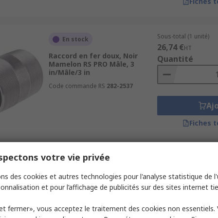
Fiches 
Sous-total (1 unité)
En stock
26,74 €
HT
Raccord en fer doux, Noir
Quantité
Mamelon RS PRO Mâle, 3
in/Mâle/3 in
Code commande RS
282-2537
Aj
Fiches 
pectons votre vie privée
Sous-total (1 paquet d
En stock
10,36 €
HT
ns des cookies et autres technologies pour l'analyse statistique de l'u
Raccord en fer doux, Galvanisé
Quantité
Mamelon RS PRO Mâle, 3/8
onnalisation et pour l’affichage de publicités sur des sites internet tie
in/Mâle/3/8 in
Code commande RS
257-7984
et fermer», vous acceptez le traitement des cookies non essentiels.