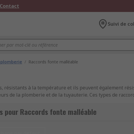
 Contact
Suivi de co
 plomberie
/
Raccords fonte malléable
s, résistants à la température et ils peuvent également rés
teurs de la plomberie et de la tuyauterie. Ces types de racco
 d'être utilisés en toute sécurité dans une large gamme d'a
s pour Raccords fonte malléable
e tuyaux en fer malléable, y compris la résistance aux chocs,
c pur, ils peuvent être utilisés pour transporter l'eau potab
e réduire les risques de fuite des tuyaux.
chage par défaut