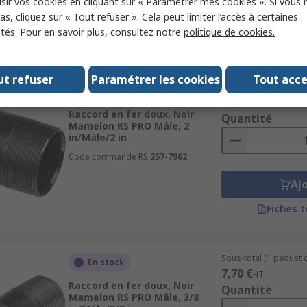
sir vos cookies en cliquant sur « Paramétrer mes cookies ». Si vous n
Aj
s, cliquez sur « Tout refuser ». Cela peut limiter l’accès à certaines
ités. Pour en savoir plus, consultez notre
politique de cookies.
Fiches 
ut refuser
Paramétrer les cookies
Tout acc
Sous-total (1 paquet d
En stock
13,60 €
HT
Raccord en fer doux, Noir
Quantité
Mamelon RS PRO Mâle, 2
in/Mâle/2 in
Code commande RS
257-7962
Aj
Fiches 
Sous-total (1 paquet d
En stock
7,70 €
HT
Raccord en fer doux, Noir
Quantité
Mamelon RS PRO Mâle, 3/8