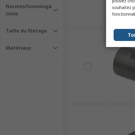
pouvez choi
Normes/homologa
souhaitez pa
tions
fonctionnal
Taille du filetage
To
Matériaux