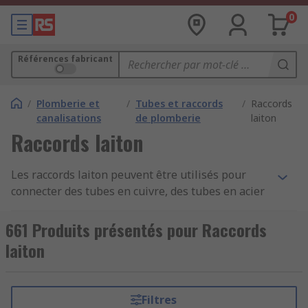
0
Références fabricant
/
Plomberie et
/
Tubes et raccords
/
Raccords
canalisations
de plomberie
laiton
Raccords laiton
Les raccords laiton peuvent être utilisés pour
connecter des tubes en cuivre, des tubes en acier
inoxydable et des tuyaux en plastique qui ont des
diamètres extérieurs compatibles. Les raccords
661 Produits présentés pour Raccords
de tuyau sont dotés de différents types de
laiton
connexion, y compris la compression,
l'emboîtement, le filetage et la soudure, ils sont
parfaits pour tous les travaux de plomberie.RS
Filtres
propose une grande gamme de raccords de tuyau