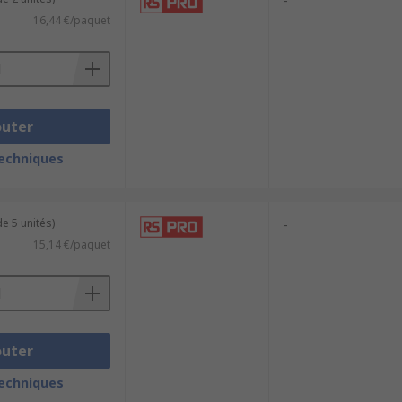
-
16,44 €/paquet
outer
techniques
e 5 unités)
-
15,14 €/paquet
outer
techniques