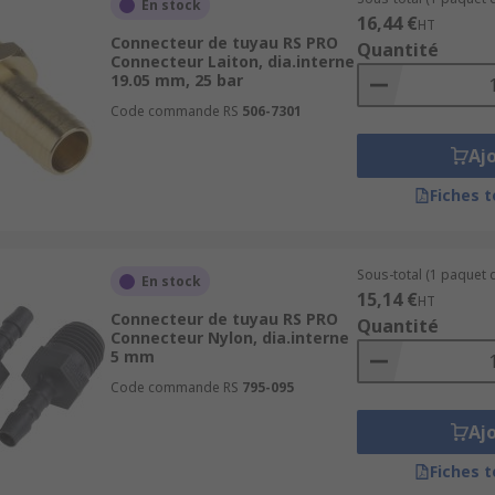
En stock
16,44 €
rter pour fonctionner en toute sécurité ?
HT
Connecteur de tuyau RS PRO
Quantité
 nylon (ou autre matériau) ?
Connecteur Laiton, dia.interne
19.05 mm, 25 bar
Code commande RS
506-7301
ment du fluide ?
Aj
té fileté du produit ?
Fiches 
Sous-total (1 paquet d
En stock
15,14 €
HT
Connecteur de tuyau RS PRO
Quantité
Connecteur Nylon, dia.interne
5 mm
Code commande RS
795-095
Aj
Fiches 