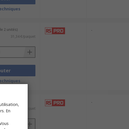
techniques
e 2 unités)
-
31,34 €/paquet
outer
techniques
e 2 unités)
-
tilisation,
7,82 €/paquet
rs. En
 Vous