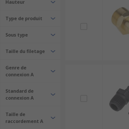
Hauteur
Quelle pression le raccord cannelé doit-il suppo
Ai-je besoin d'un raccord laiton ou d'un raccord
Type de produit
Faut-il un adaptateur ou un raccord en T ?
Sous type
Dois-je prévoir une vanne pour stopper l'écoule
Quelles la norme et la taille du filetage sur le cô
Taille du filetage
Genre de
connexion A
Standard de
connexion A
Taille de
raccordement A