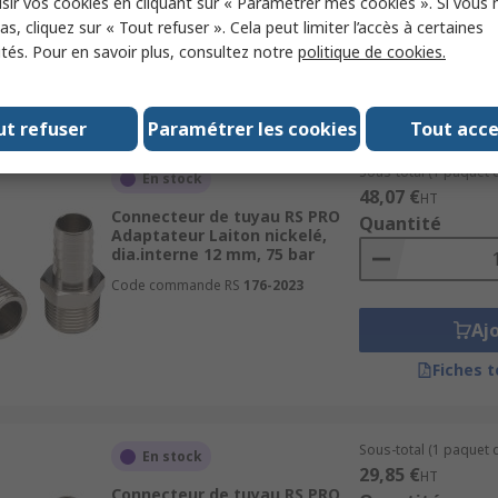
sir vos cookies en cliquant sur « Paramétrer mes cookies ». Si vous n
Code commande RS
506-7250
s, cliquez sur « Tout refuser ». Cela peut limiter l’accès à certaines
Aj
ités. Pour en savoir plus, consultez notre
politique de cookies.
Fiches 
ut refuser
Paramétrer les cookies
Tout acc
Sous-total (1 paquet d
En stock
48,07 €
HT
Connecteur de tuyau RS PRO
Quantité
Adaptateur Laiton nickelé,
dia.interne 12 mm, 75 bar
Code commande RS
176-2023
Aj
Fiches 
Sous-total (1 paquet d
En stock
29,85 €
HT
Connecteur de tuyau RS PRO