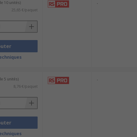
e 10 unités)
-
25,65 €/paquet
outer
techniques
e 5 unités)
-
8,76 €/paquet
outer
techniques