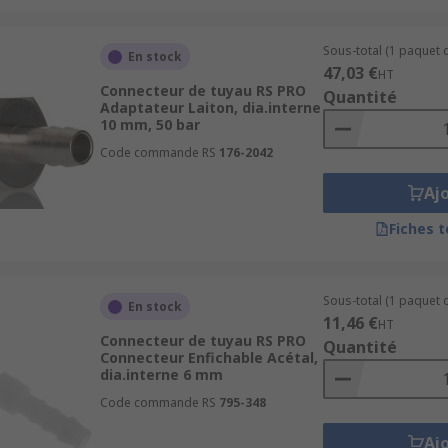
Sous-total (1 paquet d
En stock
47,03 €
HT
Connecteur de tuyau RS PRO
Quantité
Adaptateur Laiton, dia.interne
10 mm, 50 bar
Code commande RS
176-2042
Aj
Fiches 
Sous-total (1 paquet d
En stock
11,46 €
HT
Connecteur de tuyau RS PRO
Quantité
Connecteur Enfichable Acétal,
dia.interne 6 mm
Code commande RS
795-348
Aj