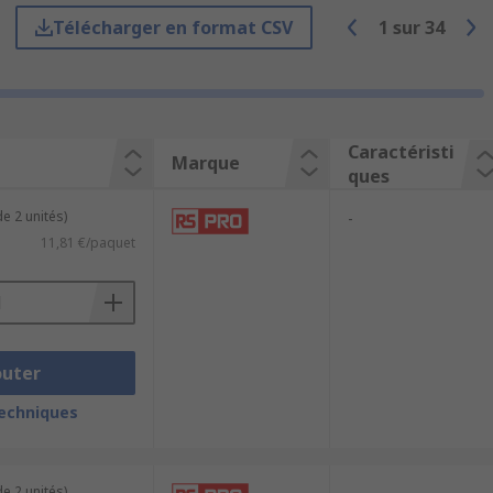
Télécharger en format CSV
1
sur
34
ords cannelés permettent de couvrir tous
 plastique. Les raccords cannelés
Caractéristi
Marque
laiton sont eux particulièrement
ques
e 2 unités)
-
11,81 €/paquet
 auquel vous fixez le connecteur. Vous
outer
techniques
e 2 unités)