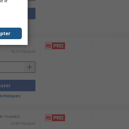
e le
outer
techniques
epter
e 10 unités)
-
48,07 €/paquet
outer
techniques
e 10 unités)
-
29,85 €/paquet