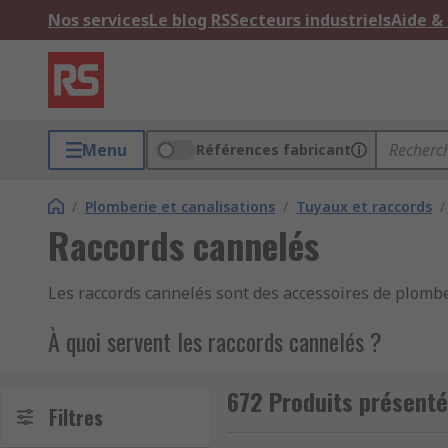
Nos services
Le blog RS
Secteurs industriels
Aide &
Menu
Références fabricant
/
Plomberie et canalisations
/
Tuyaux et raccords
/
Raccords cannelés
Les raccords cannelés sont des accessoires de plomber
À quoi servent les raccords cannelés ?
Les raccords cannelés sont utilisés pour connecter u
672 Produits présent
connecter ou raccorder 2 tuyaux entre eux, offrant ai
Filtres
flux de fluide et l'orienter dans deux directions diff