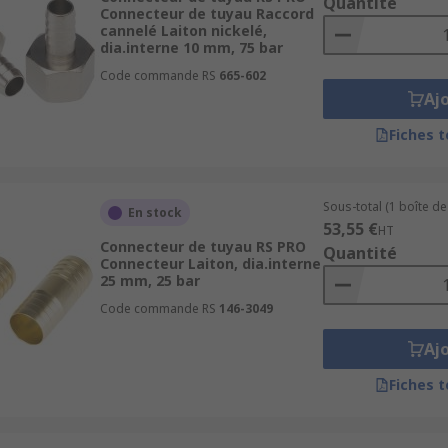
Quantité
Connecteur de tuyau Raccord
cannelé Laiton nickelé,
dia.interne 10 mm, 75 bar
Code commande RS
665-602
Aj
Fiches 
Sous-total (1 boîte de
En stock
53,55 €
HT
Connecteur de tuyau RS PRO
Quantité
Connecteur Laiton, dia.interne
25 mm, 25 bar
Code commande RS
146-3049
Aj
Fiches 