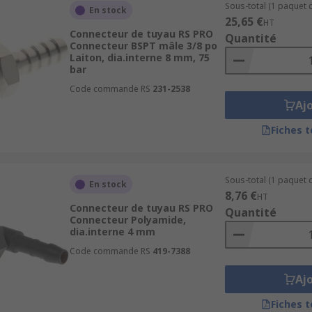
Sous-total (1 paquet d
En stock
25,65 €
HT
Connecteur de tuyau RS PRO
Quantité
Connecteur BSPT mâle 3/8 po
Laiton, dia.interne 8 mm, 75
bar
Code commande RS
231-2538
Aj
Fiches 
Sous-total (1 paquet d
En stock
8,76 €
HT
Connecteur de tuyau RS PRO
Quantité
Connecteur Polyamide,
dia.interne 4 mm
Code commande RS
419-7388
Aj
Fiches 