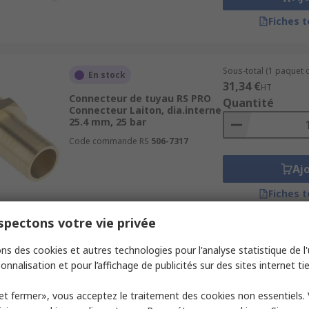
Fiches 
Sous-total (1 paquet d
En stock
31,34 €
HT
Connecteur de tuyau RS PRO
Quantité
Connecteur Laiton, dia.interne
25.4 mm, 25 bar
Code commande RS
506-7317
Aj
Fiches 
pectons votre vie privée
Sous-total (1 paquet d
En stock
ns des cookies et autres technologies pour l'analyse statistique de l'u
7,82 €
HT
onnalisation et pour l’affichage de publicités sur des sites internet tie
Connecteur de tuyau RS PRO
Quantité
Connecteur Laiton, dia.interne
12.7 mm
et fermer», vous acceptez le traitement des cookies non essentiels.