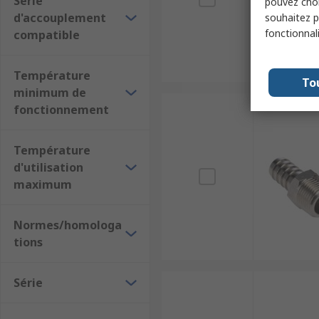
Série
pouvez choi
d'accouplement
souhaitez pa
fonctionnal
compatible
Température
To
minimum de
fonctionnement
Température
d'utilisation
maximum
Normes/homologa
tions
Série