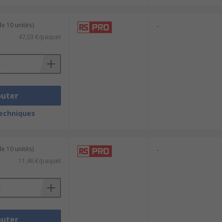
e 10 unités)
-
47,03 €/paquet
outer
techniques
e 10 unités)
-
11,46 €/paquet
outer