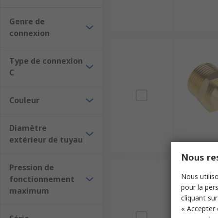
Genre de
connexion
Type de connexion
C
Couleur
Diamètre
extérieur de tuyau
Nous res
Pression de
Nous utiliso
fonctionnement
pour la pers
maximum
cliquant sur
« Accepter 