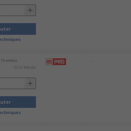
outer
techniques
 10 unités)
-
53,55 €/boîte
outer
techniques