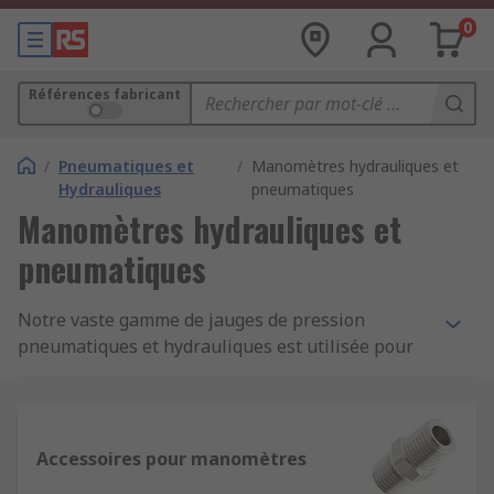
0
Références fabricant
/
Pneumatiques et
/
Manomètres hydrauliques et
Hydrauliques
pneumatiques
Manomètres hydrauliques et
pneumatiques
Notre vaste gamme de jauges de pression
pneumatiques et hydrauliques est utilisée pour
la configuration et la surveillance des machines à
énergie hydraulique. Sans jauges, les systèmes
peuvent être imprévisibles et peu fiables. Notre
gamme d'équipements inclut des pompes à
Accessoires pour manomètres
pression analogiques et numériques (avec ou