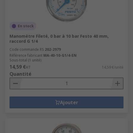
En stock
Manomètre Fileté, 0 bar à 10 bar Festo 40 mm,
raccord G 1/4
Code commande RS
202-2979
Référence fabricant
MA-40-10-G1/4-EN
Sous-total (1 unité)
14,59 €
HT
14,59 €/unité
Quantité
Ajouter