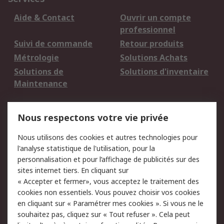
Aide & Contact
Ouvrir un compte
professionnel
Suivi de commande
Retour produits
Métrologie
Solutions Achats
Solutions de
Solutions d'inventaire
Maintenance
Mentions Légales
Nous respectons votre vie privée
Conditions d'utilisation
Politique de cookies
Nous utilisons des cookies et autres technologies pour
du site
l'analyse statistique de l'utilisation, pour la
Politique de protection
Sécurité des E-mails
personnalisation et pour l’affichage de publicités sur des
des données - Mise à
sites internet tiers. En cliquant sur
jour
« Accepter et fermer», vous acceptez le traitement des
Conditions générales
Politique anti-
cookies non essentiels. Vous pouvez choisir vos cookies
de vente
corruption
en cliquant sur « Paramétrer mes cookies ». Si vous ne le
souhaitez pas, cliquez sur « Tout refuser ». Cela peut
Campagnes marketing