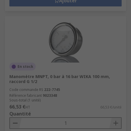
Ajouter
En stock
Manomètre MNPT, 0 bar à 16 bar WIKA 100 mm,
raccord G 1/2
Code commande RS
222-7745
Référence fabricant
9023348
Sous-total (1 unité)
66,53 €
HT
66,53 €/unité
Quantité