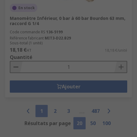
En stock
Manomètre Inférieur, 0 bar à 60 bar Bourdon 63 mm,
raccord G 1/4
Code commande RS
136-5199
Référence fabricant
MIT3-D22.B29
Sous-total (1 unité)
18,18 €
HT
18,18 €/unité
Quantité
Ajouter
1
2
3
487
Résultats par page
20
50
100