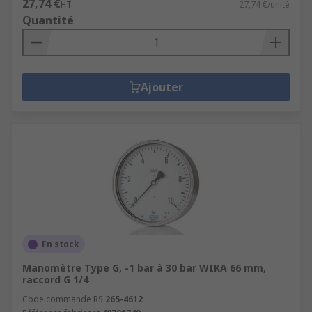
27,74 €
HT
27,74 €/unité
Quantité
Ajouter
En stock
Manomètre Type G, -1 bar à 30 bar WIKA 66 mm,
raccord G 1/4
Code commande RS
265-4612