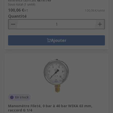
Référence fabricant
48791749
Sous-total (1 unité)
100,06 €
HT
100,06 €/unité
Quantité
Ajouter
En stock
Manomètre Fileté, 0 bar à 40 bar WIKA 63 mm,
raccord G 1/4