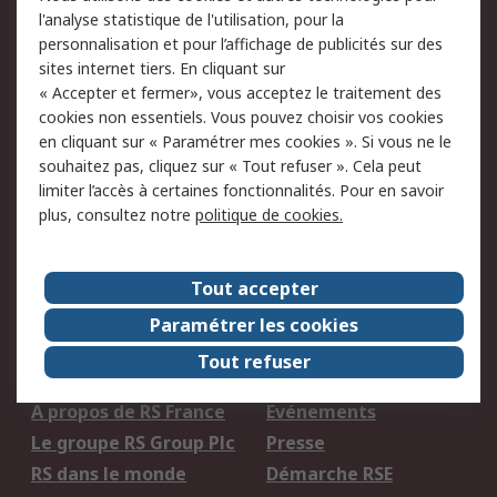
Maintenance
l'analyse statistique de l'utilisation, pour la
personnalisation et pour l’affichage de publicités sur des
sites internet tiers. En cliquant sur
Mentions Légales
« Accepter et fermer», vous acceptez le traitement des
Conditions d'utilisation
Politique de cookies
cookies non essentiels. Vous pouvez choisir vos cookies
du site
en cliquant sur « Paramétrer mes cookies ». Si vous ne le
souhaitez pas, cliquez sur « Tout refuser ». Cela peut
Politique de protection
Sécurité des E-mails
limiter l’accès à certaines fonctionnalités. Pour en savoir
des données - Mise à
plus, consultez notre
politique de cookies.
jour
Conditions générales
Politique anti-
de vente
corruption
Tout accepter
Campagnes marketing
Paramétrer les cookies
Tout refuser
A propos de RS
A propos de RS France
Evénements
Le groupe RS Group Plc
Presse
RS dans le monde
Démarche RSE