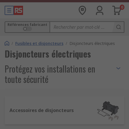
0
Références fabricant
/
Fusibles et disjoncteurs
/
Disjoncteurs électriques
Disjoncteurs électriques
Protégez vos installations en
toute sécurité
Vous recherchez des
disjoncteurs électriques
pour protéger un
tableau électrique
, une
machine, un bâtiment tertiaire ou une
Accessoires de disjoncteurs
installation industrielle contre les risques de
surcharge
et de
court-circuit
?
RS
propose une
large gamme de
disjoncteurs modulaires (MBB)
,