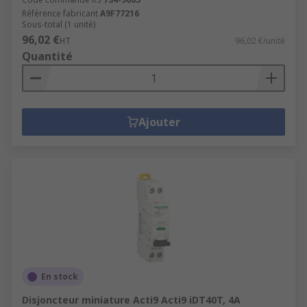
Référence fabricant
A9F77216
Sous-total (1 unité)
96,02 €
HT
96,02 €/unité
Quantité
Ajouter
En stock
Disjoncteur miniature Acti9 Acti9 iDT40T, 4A