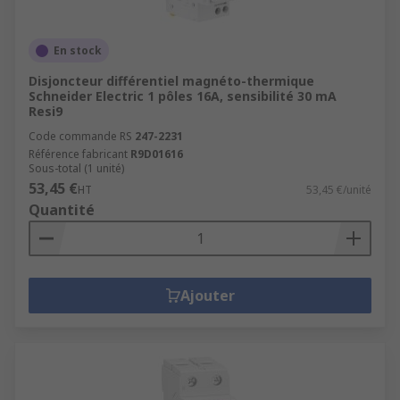
En stock
Disjoncteur différentiel magnéto-thermique
Schneider Electric 1 pôles 16A, sensibilité 30 mA
Resi9
Code commande RS
247-2231
Référence fabricant
R9D01616
Sous-total (1 unité)
53,45 €
HT
53,45 €/unité
Quantité
Ajouter