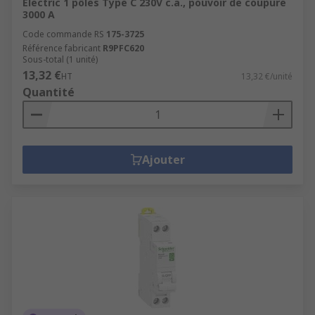
Electric 1 pôles Type C 230V c.a., pouvoir de coupure
Contacteurs
et
relais de puissance
.
3000 A
Code commande RS
175-3725
Référence fabricant
R9PFC620
Sous-total (1 unité)
13,32 €
HT
13,32 €/unité
Quantité
Ajouter