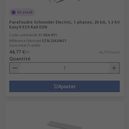
En stock
Parafoudre Schneider Electric, 1 phases, 20 kA, 1.3 kV
Easy9 EZ9 Rail DIN
Code commande RS
654-811
Référence fabricant
EZ9L33620KIT
Sous-total (1 unité)
44,77 €
HT
44,77 €/unité
Quantité
Ajouter