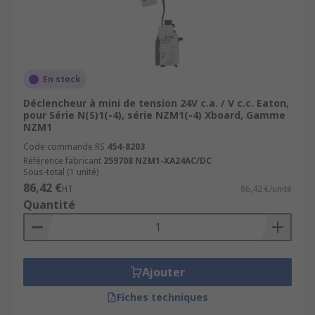
En stock
Déclencheur à mini de tension 24V c.a. / V c.c. Eaton,
pour Série N(S)1(-4), série NZM1(-4) Xboard, Gamme
NZM1
Code commande RS
454-8203
Référence fabricant
259708 NZM1-XA24AC/DC
Sous-total (1 unité)
86,42 €
HT
86,42 €/unité
Quantité
Ajouter
Fiches techniques