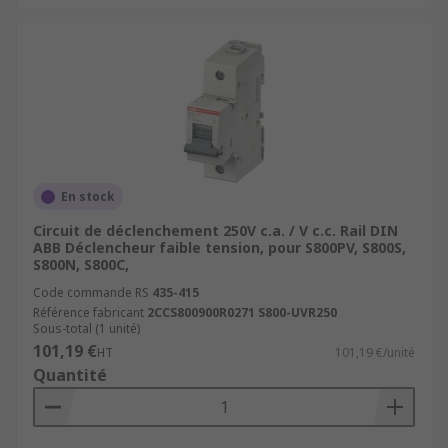
En stock
Circuit de déclenchement 250V c.a. / V c.c. Rail DIN
ABB Déclencheur faible tension, pour S800PV, S800S,
S800N, S800C,
Code commande RS
435-415
Référence fabricant
2CCS800900R0271 S800-UVR250
Sous-total (1 unité)
101,19 €
HT
101,19 €/unité
Quantité