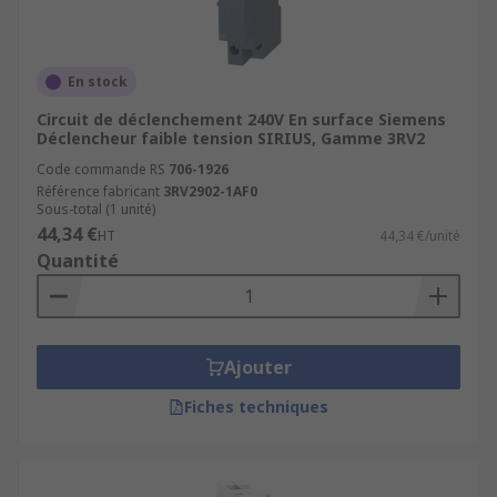
En stock
Circuit de déclenchement 240V En surface Siemens
Déclencheur faible tension SIRIUS, Gamme 3RV2
Code commande RS
706-1926
Référence fabricant
3RV2902-1AF0
Sous-total (1 unité)
44,34 €
HT
44,34 €/unité
Quantité
Ajouter
Fiches techniques