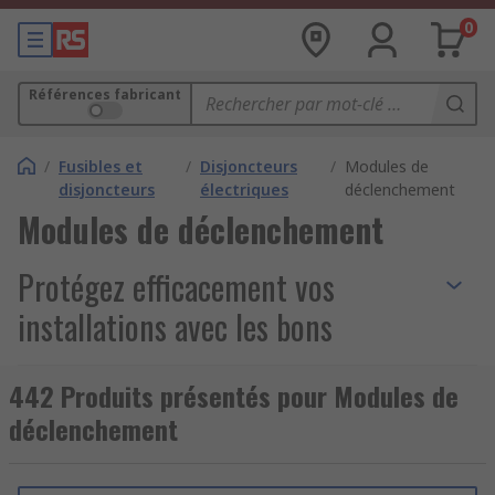
0
Références fabricant
/
Fusibles et
/
Disjoncteurs
/
Modules de
disjoncteurs
électriques
déclenchement
Modules de déclenchement
Protégez efficacement vos
installations avec les bons
déclencheurs
442 Produits présentés pour Modules de
déclenchement
Les modules de déclenchement sont essentiels
pour renforcer la sécurité de vos circuits
électriques. Chez RS, nous vous proposons une