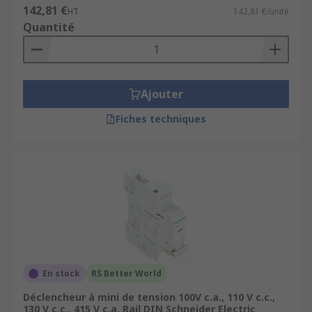
142,81 €
HT
142,81 €/unité
Quantité
Ajouter
Fiches techniques
En stock
RS Better World
Déclencheur à mini de tension 100V c.a., 110 V c.c.,
130 V c.c., 415 V c.a. Rail DIN Schneider Electric