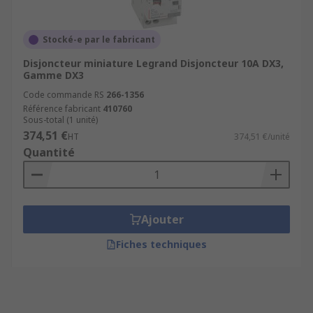
Stocké-e par le fabricant
Disjoncteur miniature Legrand Disjoncteur 10A DX3,
Gamme DX3
Code commande RS
266-1356
Référence fabricant
410760
Sous-total (1 unité)
374,51 €
HT
374,51 €/unité
Quantité
Ajouter
Fiches techniques