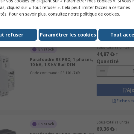
sir vos cookies en cliquant sur « Paramétrer mes cookies ». Si vous n
s, cliquez sur « Tout refuser ». Cela peut limiter l’accès à certaines
ités. Pour en savoir plus, consultez notre
politique de cookies.
Aj
Fiches 
ut refuser
Paramétrer les cookies
Tout acc
Sous-total (1 unité)
En stock
44,87 €
HT
Parafoudre RS PRO, 1 phases,
Quantité
10 kA, 1.3 kV Rail DIN
Code commande RS
101-749
Aj
Fiches 
Sous-total (1 unité)
En stock
69,36 €
HT