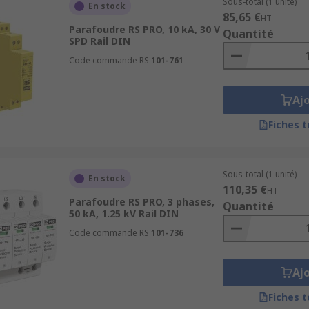
Sous-total (1 unité)
En stock
85,65 €
HT
Parafoudre RS PRO, 10 kA, 30 V
Quantité
SPD Rail DIN
Code commande RS
101-761
Aj
Fiches 
Sous-total (1 unité)
En stock
110,35 €
HT
Parafoudre RS PRO, 3 phases,
Quantité
50 kA, 1.25 kV Rail DIN
Code commande RS
101-736
Aj
Fiches 