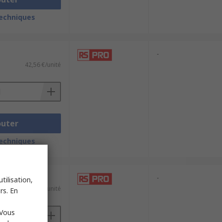
techniques
-
42,56 €/unité
outer
techniques
-
tilisation,
56,74 €/unité
rs. En
 Vous