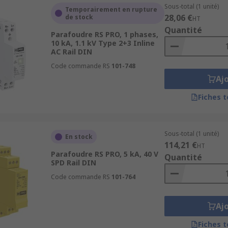
Sous-total (1 unité)
Temporairement en rupture
28,06 €
de stock
HT
Quantité
Parafoudre RS PRO, 1 phases,
10 kA, 1.1 kV Type 2+3 Inline
AC Rail DIN
Code commande RS
101-748
Aj
Fiches 
Sous-total (1 unité)
En stock
114,21 €
HT
Parafoudre RS PRO, 5 kA, 40 V
Quantité
SPD Rail DIN
Code commande RS
101-764
Aj
Fiches 