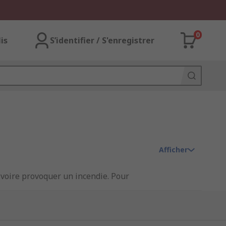
0
lis
S’identifier / S'enregistrer
Afficher
oire provoquer un incendie. Pour
itifs de protection contre les
arques leaders :
Phoenix Contact
,