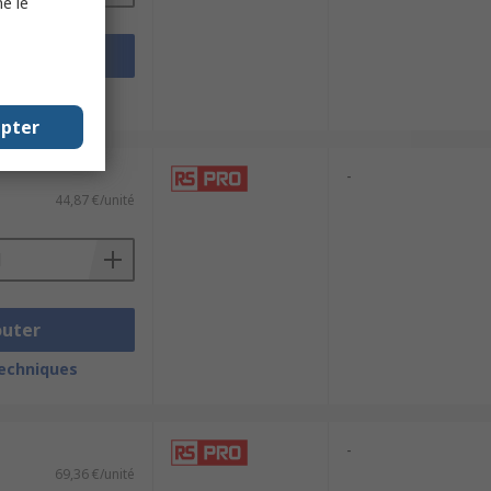
e le
outer
techniques
epter
-
44,87 €/unité
outer
techniques
-
69,36 €/unité