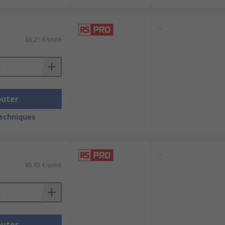
-
66,21 €/unité
outer
techniques
-
85,65 €/unité
outer