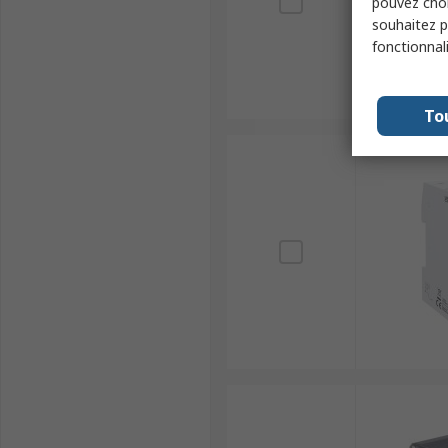
pouvez choi
souhaitez pa
fonctionnal
To