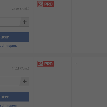
-
28,06 €/unité
outer
techniques
-
114,21 €/unité
outer
techniques