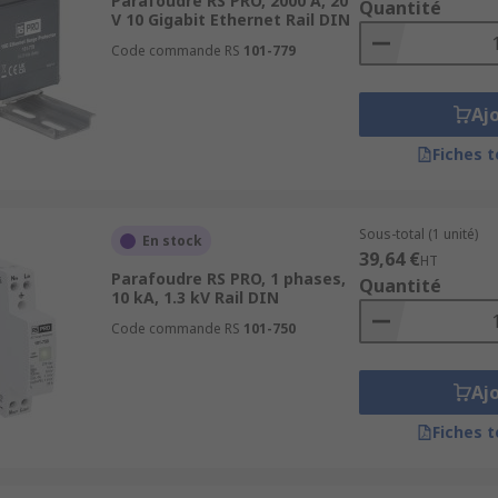
Parafoudre RS PRO, 2000 A, 20
Quantité
V 10 Gigabit Ethernet Rail DIN
Code commande RS
101-779
Aj
Fiches 
Sous-total (1 unité)
En stock
39,64 €
HT
Parafoudre RS PRO, 1 phases,
Quantité
10 kA, 1.3 kV Rail DIN
Code commande RS
101-750
Aj
Fiches 