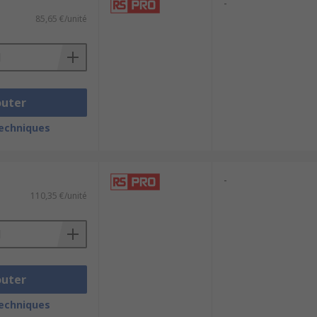
-
85,65 €/unité
outer
techniques
-
110,35 €/unité
outer
techniques