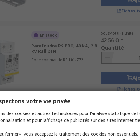
Fiches 
Sous-total (1 unité)
En stock
42,56 €
HT
Parafoudre RS PRO, 40 kA, 2.8
Quantité
kV Rail DIN
Code commande RS
101-772
Aj
Fiches 
pectons votre vie privée
Sous-total (1 unité)
ns des cookies et autres technologies pour l'analyse statistique de l'u
En stock
56,74 €
HT
onnalisation et pour l’affichage de publicités sur des sites internet tie
Parafoudre RS PRO, 1 phases,
Quantité
40 kA, 1.25 kV Rail DIN
et fermer», vous acceptez le traitement des cookies non essentiels.
Code commande RS
101-797