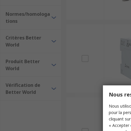
Normes/homologa
tions
Critères Better
World
Produit Better
World
Vérification de
Better World
Nous res
Nous utiliso
pour la pers
cliquant sur
« Accepter 