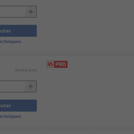
outer
techniques
-
39,64 €/unité
outer
techniques