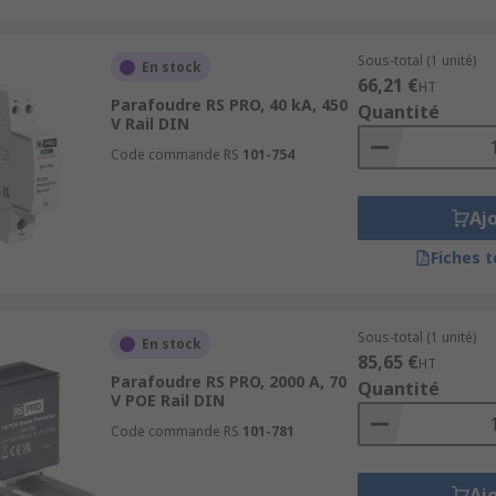
Sous-total (1 unité)
En stock
66,21 €
HT
Parafoudre RS PRO, 40 kA, 450
Quantité
V Rail DIN
Code commande RS
101-754
Aj
Fiches 
Sous-total (1 unité)
En stock
85,65 €
HT
Parafoudre RS PRO, 2000 A, 70
Quantité
V POE Rail DIN
Code commande RS
101-781
Aj