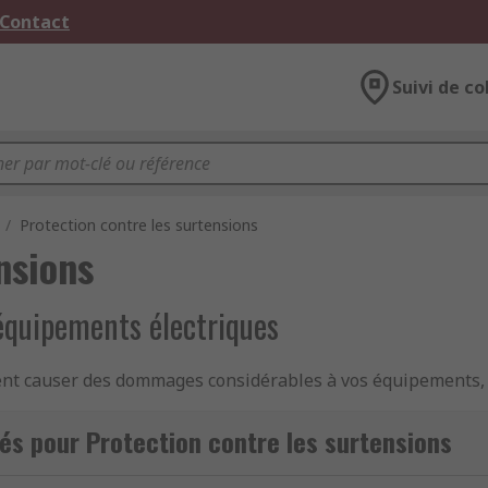
 Contact
Suivi de co
/
Protection contre les surtensions
nsions
 équipements électriques
t causer des dommages considérables à vos équipements, v
surtensions
, RS vous propose une sélection experte de dispos
II, des modules de protection, et des parasurtenseurs des m
és pour Protection contre les surtensions