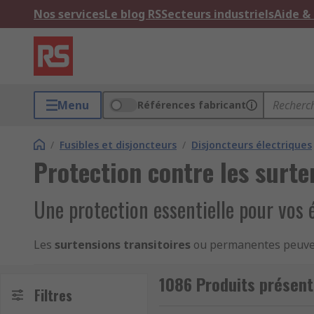
Nos services
Le blog RS
Secteurs industriels
Aide &
Menu
Références fabricant
/
Fusibles et disjoncteurs
/
Disjoncteurs électriques
Protection contre les surte
Une protection essentielle pour vos
Les
surtensions transitoires
ou permanentes peuven
sécuriser vos
installations électriques contre les 
surtensions (SPD), incluant des parafoudres de type 
1086 Produits présent
Filtres
Schneider Electric
,
Eaton
et
Siemens
.