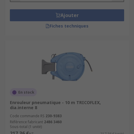
Ajouter
Fiches techniques
En stock
Enrouleur pneumatique - 10 m TRICOFLEX,
dia.interne 8
Code commande RS
230-9383
Référence fabricant
2486 3460
Sous-total (1 unité)
217,36 €
HT
217,36 €/unité