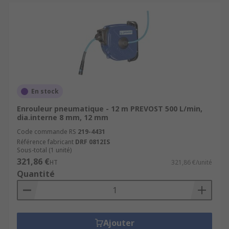
En stock
Enrouleur pneumatique - 12 m PREVOST 500 L/min,
dia.interne 8 mm, 12 mm
Code commande RS
219-4431
Référence fabricant
DRF 0812IS
Sous-total (1 unité)
321,86 €
HT
321,86 €/unité
Quantité
Ajouter