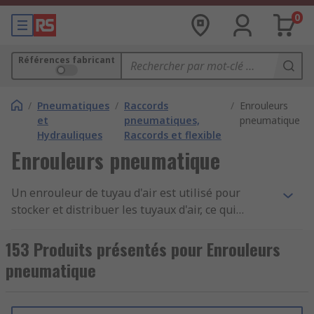
0
Références fabricant
/
Pneumatiques
/
Raccords
/
Enrouleurs
et
pneumatiques,
pneumatique
Hydrauliques
Raccords et flexible
Enrouleurs pneumatique
Un enrouleur de tuyau d'air est utilisé pour
stocker et distribuer les tuyaux d'air, ce qui
permet de les garder facilement accessibles,
organisés, sans enchevêtrement et protégés
153 Produits présentés pour Enrouleurs
contre les dommages environnementaux et
pneumatique
physiques. L'enrouleur est constitué d'un
tambour cylindrique rotatif ou d'une bobine
autour de laquelle le tuyau d'air est enroulé.