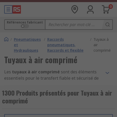
0
Références fabricant
/
Pneumatiques
/
Raccords
/
Tuyaux à
et
pneumatiques,
air
Hydrauliques
Raccords et flexible
comprimé
Tuyaux à air comprimé
Les
tuyaux à air comprimé
sont des éléments
essentiels pour le transfert fiable et sécurisé de
l’air sous pression dans de nombreuses
industries. Disponibles dans une large gamme de
1300 Produits présentés pour Tuyaux à air
tailles, longueurs et couleurs, ces
tuyaux
comprimé
flexibles
permettent d’alimenter efficacement
divers outils pneumatiques et systèmes
industriels. Leur flexibilité assure une grande