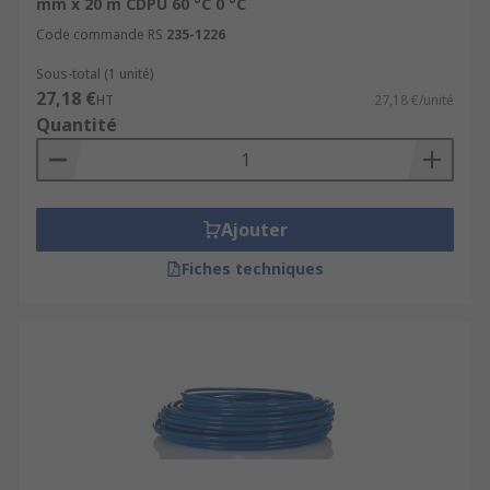
mm x 20 m CDPU 60 °C 0 °C
Raccords pneumatiques
.
Code commande RS
235-1226
Enrouleurs pneumatiques
.
Sous-total (1 unité)
Outils pneumatiques
.
27,18 €
HT
27,18 €/unité
Quantité
Ajouter
Fiches techniques