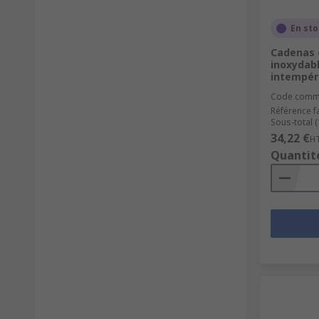
En st
Cadenas é
inoxydab
intempér
Code comm
Référence f
Sous-total (
34,22 €
H
Quantit