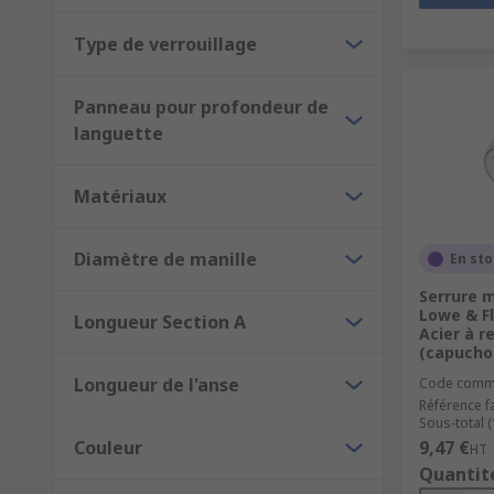
cadre.
Type de verrouillage
Cadenas
Panneau pour profondeur de
Un cadenas est un type de verrou amovible et portabl
languette
crochet ou un moraillon pour plus de sécurité. Il exis
Matériaux
Diamètre de manille
En st
Serrure m
Lowe & F
Longueur Section A
Acier à r
(capucho
Longueur de l'anse
Code comm
Référence f
Sous-total (
Couleur
9,47 €
HT
Quantit