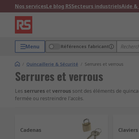
Nos services
Le blog RS
Secteurs industriels
Aide &
Menu
Références fabricant
/
Quincaillerie & Sécurité
/
Serrures et verrous
Serrures et verrous
Les
serrures
et
verrous
sont des éléments de quincai
fermée ou restreindre l'accès.
Serrures et verrous participent à garantir la sécurité
de verrouillage existent dans différentes formes, s
différents types de serrures et verrous pour tous vos
Cadenas
Claviers