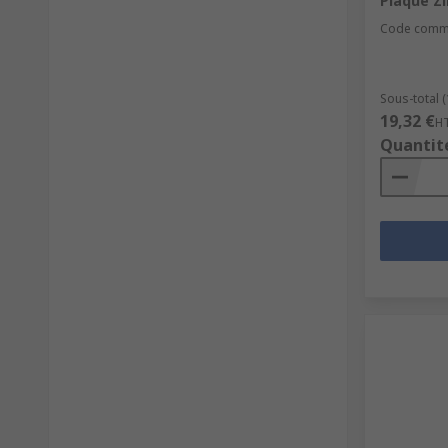
Plaqué Z
Code comm
Sous-total (
19,32 €
H
Quantit