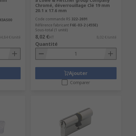
0 mm
a Lowe & Fletcher group Company
Chromé, déverrouillage Clé 19 mm
20.1 x 17.6 mm
Code commande RS
322-2691
843AS00
Référence fabricant
F6E-03-2 (455E)
Sous-total (1 unité)
8,02 €
44,84 €/unité
HT
8,02 €/unité
Quantité
Ajouter
Comparer