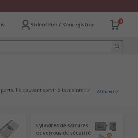
0
lis
S’identifier / S'enregistrer
orte. Ils peuvent servir à la maintenir
Afficher
l et dans la vie quotidienne. Les systèmes
ations. RS offre une gamme complète de
Cylindres de serrures
et verrous de sécurité