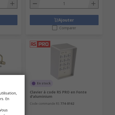
Ajouter
Comparer
En stock
cé en
Clavier à code RS PRO en Fonte
tilisation,
x
d'aluminium
rs. En
8 mm
Code commande RS
774-8162
 Vous