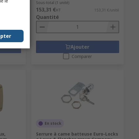
e le
Sous-total (1 unité)
153,31 €
40,35 €/unité
HT
153,31 €/unité
Quantité
epter
Ajouter
Comparer
En stock
ux,
Serrure à came batteuse Euro-Locks