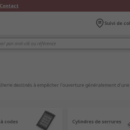
 Contact
Suivi de co
llerie destinés à empêcher l'ouverture généralement d'une p
 des bâtiments, des pièces et des biens sur le lieu de travai
tyles et matériaux pour répondre à une large gamme d'applic
 besoins de sécurité.
 à codes
Cylindres de serrures