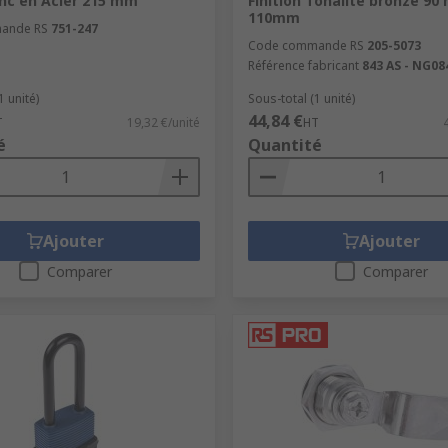
inc en Acier 215 mm
Finition Tonalité bronze 9
110mm
ande RS
751-247
Code commande RS
205-5073
Référence fabricant
843 AS - NG0
1 unité)
Sous-total (1 unité)
44,84 €
T
19,32 €/unité
HT
é
Quantité
Ajouter
Ajouter
Comparer
Comparer