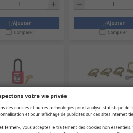
Ajouter
Ajouter
Comparer
Comparer
pectons votre vie privée
ock
En stock
e sécurité, verrouillage à
Cadenas d'artillerie renfor
ns des cookies et autres technologies pour l'analyse statistique de l'u
hermoplastique Master
Laiton Penta Résistance au
onnalisation et pour l’affichage de publicités sur des sites internet tie
se Ø 6 mm
intempéries 6mm, anse Ø 
ande RS
244-8338
Code commande RS
188-7006
et fermer», vous acceptez le traitement des cookies non essentiels.
abricant
406RED
Référence fabricant
C20T