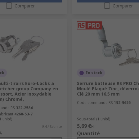
Comparer
Comparer
e, avec un corps et une manille pivotante. La manille peut 
te des cadenas à clé et des cadenas à code (ou à combinaison
ock
En stock
ulti-tiroirs Euro-Locks a
Serrure batteuse RS PRO C
letcher group Company en
Moulé Plaqué Zinc, déverrou
essort, Acier inoxydable
Clé 20 mm 16.5 mm
n) Chromé,
Code commande RS
192-9655
ande RS
322-2584
abricant
4260-53-7
1 unité)
Sous-total (1 unité)
5,69 €
9,47 €/unité
HT
é
Quantité