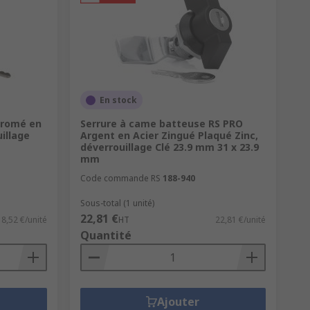
rtes (notamment les portes d'entrée).
cloison. Le cylindre euro est fixé dans
a gâche.
En stock
hromé en
Serrure à came batteuse RS PRO
illage
Argent en Acier Zingué Plaqué Zinc,
r de la porte elle-même. C'est donc une
déverrouillage Clé 23.9 mm 31 x 23.9
mm
Code commande RS
188-940
Sous-total (1 unité)
22,81 €
8,52 €/unité
HT
22,81 €/unité
égré monté en applique. Généralement
Quantité
 porte.
Ajouter
une porte, et d'un crochet, fixé à un