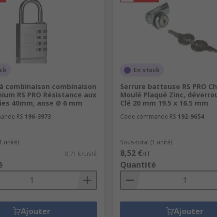
e sont le type de serrure le plus courant utilisé pour les po
 permet au produit d'être actionné de part et d'autre de la 
lle tourne la came qui entraîne la targette ou le pêne dans l
ock
En stock
à combinaison combinaison
Serrure batteuse RS PRO C
nium RS PRO Résistance aux
Moulé Plaqué Zinc, déverrou
posée d'un mécanisme de verrouillage monté dans l'épaisseu
ies 40mm, anse Ø 6 mm
Clé 20 mm 19.5 x 16.5 mm
rrouillée des deux côtés de la porte.
ande RS
196-3973
Code commande RS
192-9654
1 unité)
Sous-total (1 unité)
8,52 €
8,71 €/unité
HT
 de porte avec une poignée ou un bouton et un clavier int
é
Quantité
rmoires. Un code est saisi sur le clavier pour déverrouiller la
Ajouter
Ajouter
ties composé d'un moraillon à charnière fixé généralement à 