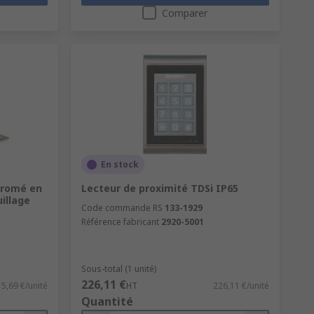
Comparer
être passée à travers une bague, un
).
En stock
hromé en
Lecteur de proximité TDSi IP65
illage
Code commande RS
133-1929
Référence fabricant
2920-5001
Sous-total (1 unité)
226,11 €
5,69 €/unité
HT
226,11 €/unité
Quantité