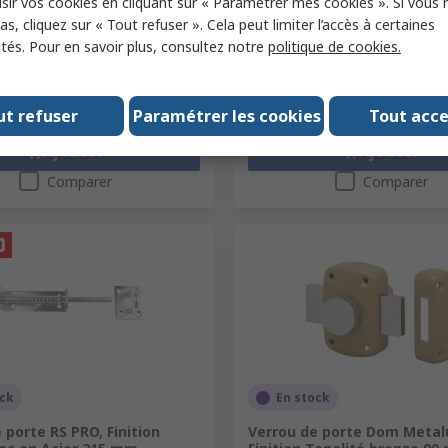
sir vos cookies en cliquant sur « Paramétrer mes cookies ». Si vous n
1 unité)
Sous-total (1 unité)
s, cliquez sur « Tout refuser ». Cela peut limiter l’accès à certaines
40,35 €
T
27,94 €/unité
HT
ités. Pour en savoir plus, consultez notre
politique de cookies.
é
Quantité
ut refuser
Paramétrer les cookies
Tout acc
Ajouter
Ajouter
Comparer
Comparer
ock
En stock
 porte RS PRO, Finition
Verrou de porte Dom Metal