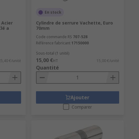
En stock
 Acier
Cylindre de serrure Vachette, Euro
Clé a
70mm
Code commande RS
707-528
Référence fabricant
17150000
Sous-total (1 unité)
15,00 €
25,40 €/unité
HT
15,00 €/unité
Quantité
Ajouter
Comparer