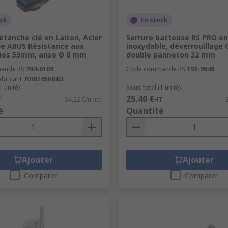
ock
En stock
tanche clé en Laiton, Acier
Serrure batteuse RS PRO en
le ABUS Résistance aux
inoxydable, déverrouillage 
ies 53mm, anse Ø 8 mm
double panneton 32 mm
ande RS
704-0109
Code commande RS
192-9648
abricant
70IB/45HB63
1 unité)
Sous-total (1 unité)
25,40 €
T
34,22 €/unité
HT
é
Quantité
Ajouter
Ajouter
Comparer
Comparer