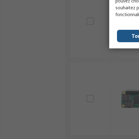
pouvez choi
souhaitez pa
fonctionnal
To