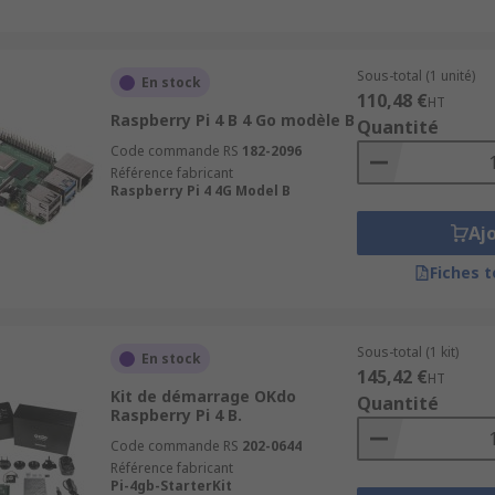
Sous-total (1 unité)
En stock
110,48 €
HT
Raspberry Pi 4 B 4 Go modèle B
Quantité
Code commande RS
182-2096
Référence fabricant
Raspberry Pi 4 4G Model B
Aj
Fiches 
Sous-total (1 kit)
En stock
145,42 €
HT
Kit de démarrage OKdo
Quantité
Raspberry Pi 4 B.
Code commande RS
202-0644
Référence fabricant
Pi-4gb-StarterKit