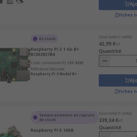
Aj
Fiches 
Sous-total (1 unité)
En stock
42,99 €
HT
Raspberry Pi 3 1 Go B+
Quantité
BCM2837B0
Code commande RS
137-3331
Référence fabricant
Raspberry Pi 3 Model B+
Aj
Fiches 
Sous-total (1 unité)
Temporairement en rupture
339,34 €
de stock
HT
Quantité
Raspberry Pi 5 16GB