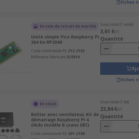
Fiches 
Sous-total (1 unité)
En voie de retrait du marché
3,61 €
HT
Unité simple Pico Raspberry Pi
Quantité
264 Ko RP2040
Code commande RS
212-2162
Référence fabricant
SC0916
Aj
Fiches 
Sous-total (1 kit)
En stock
23,84 €
HT
Boîtier avec ventilateur, Kit de
Quantité
démarrage Raspberry Pi 4
Okdo modèle B (sans SBC)
Code commande RS
201-2168