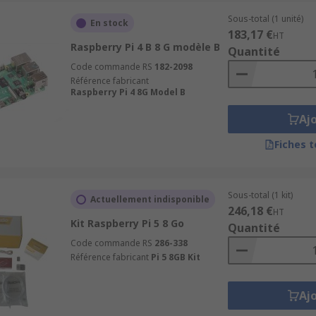
Sous-total (1 unité)
En stock
183,17 €
HT
Raspberry Pi 4 B 8 G modèle B
Quantité
Code commande RS
182-2098
Référence fabricant
Raspberry Pi 4 8G Model B
Aj
Fiches 
Sous-total (1 kit)
Actuellement indisponible
246,18 €
HT
Kit Raspberry Pi 5 8 Go
Quantité
Code commande RS
286-338
Référence fabricant
Pi 5 8GB Kit
Aj