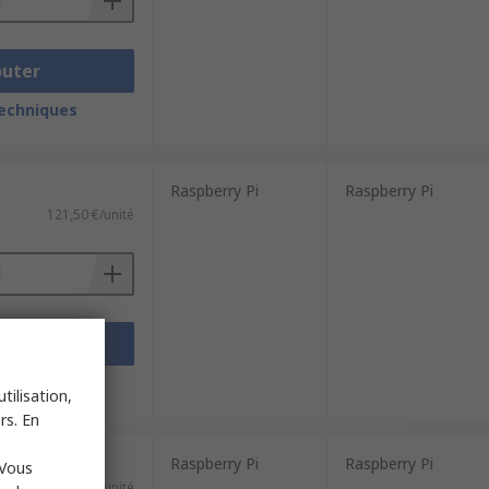
outer
techniques
Raspberry Pi
Raspberry Pi
121,50 €/unité
outer
techniques
tilisation,
rs. En
Raspberry Pi
Raspberry Pi
 Vous
71,20 €/unité