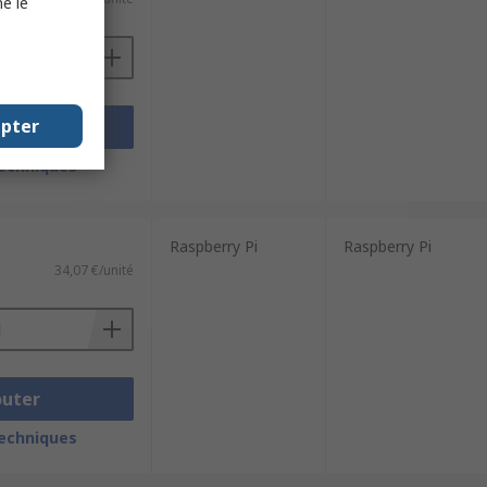
e le
epter
outer
techniques
Raspberry Pi
Raspberry Pi
34,07 €/unité
outer
techniques