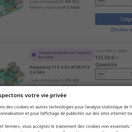
Code commande RS
475-513
Référence fabricant
Pi 5 16GB
Aj
Fiches 
Sous-total (1 unité)
Temporairement en rupture
121,50 €
de stock
HT
Quantité
Raspberry Pi 5 4 Go BCM2712
2,4 GHz
Code commande RS
219-253
Référence fabricant
Pi 5 4GB
Aj
pectons votre vie privée
Fiches 
ns des cookies et autres technologies pour l'analyse statistique de l'u
onnalisation et pour l’affichage de publicités sur des sites internet tie
Sous-total (1 unité)
et fermer», vous acceptez le traitement des cookies non essentiels.
Temporairement en rupture
71,20 €
de stock
HT