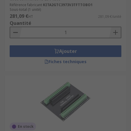
Référence fabricant
KITA2GTC3973V3TFTTOBO1
Sous-total (1 unité)
281,09 €
HT
281,09 €/unité
Quantité
Ajouter
Fiches techniques
En stock