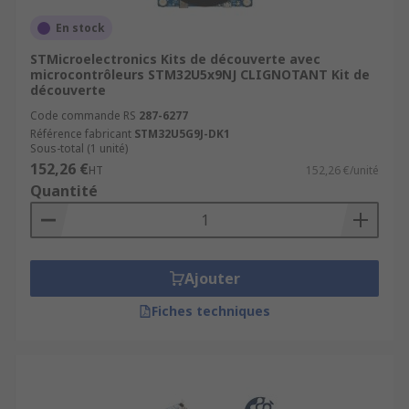
En stock
STMicroelectronics Kits de découverte avec
microcontrôleurs STM32U5x9NJ CLIGNOTANT Kit de
découverte
Code commande RS
287-6277
Référence fabricant
STM32U5G9J-DK1
Sous-total (1 unité)
152,26 €
HT
152,26 €/unité
Quantité
Ajouter
Fiches techniques