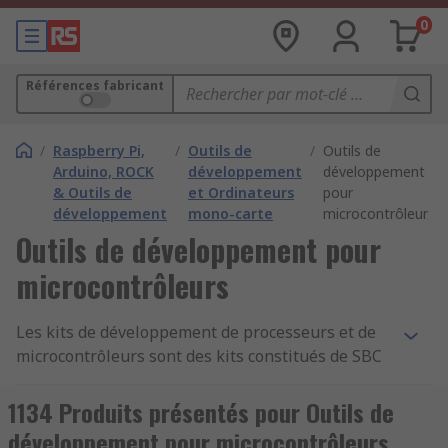
0
Références fabricant
/
Raspberry Pi,
/
Outils de
/
Outils de
Arduino, ROCK
développement
développement
& Outils de
et Ordinateurs
pour
développement
mono-carte
microcontrôleurs
Outils de développement pour
microcontrôleurs
Les kits de développement de processeurs et de
microcontrôleurs sont des kits constitués de SBC
(Single Board Computers) et de diverses cartes de
prototypage, programmation et évaluation. Ils
1134 Produits présentés pour Outils de
sont largement utilisés dans toutes les industries
développement pour microcontrôleurs