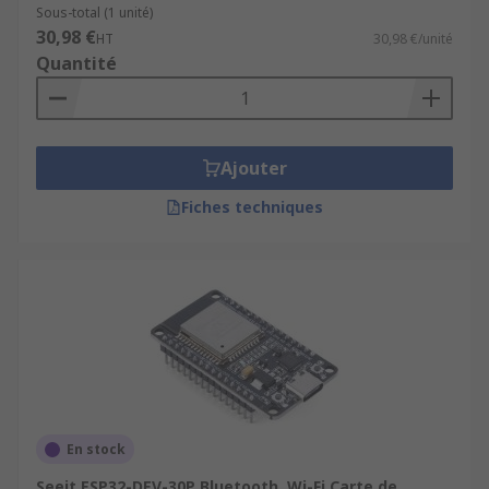
Sous-total (1 unité)
30,98 €
HT
30,98 €/unité
Quantité
Ajouter
Fiches techniques
En stock
Seeit ESP32-DEV-30P Bluetooth, Wi-Fi Carte de