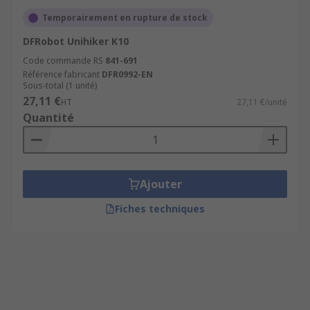
Temporairement en rupture de stock
DFRobot Unihiker K10
Code commande RS
841-691
Référence fabricant
DFR0992-EN
Sous-total (1 unité)
27,11 €
HT
27,11 €/unité
Quantité
Ajouter
Fiches techniques