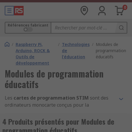
0
Références fabricant
/
Raspberry Pi,
/
Technologies
/
Modules de
Arduino, ROCK &
de
programmation
Outils de
l'éducation
éducatifs
développement
Modules de programmation
éducatifs
Les
cartes de programmation STIM
sont des
ordinateurs monocarte conçus pour la
programmation éducative. Elles se caractérisent
par une conception compacte qui intègre un large
4 Produits présentés pour Modules de
choix de modules électroniques.
programmation éducatifs