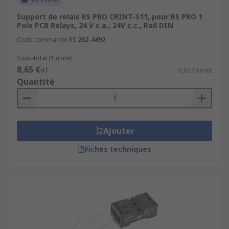
Support de relais RS PRO CRINT-S11, pour RS PRO 1
Livraison rapide en 24-48h.
Pole PCB Relays, 24 V c.a., 24V c.c., Rail DIN
Livraison gratuite dès 50 €.
Code commande RS
282-4492
Large stock disponible.
Sous-total (1 unité)
Support technique expert.
8,65 €
HT
8,65 €/unité
Quantité
Solutions adaptées à la maintenance et à
l'automatisation industrielle.
Parcourez dès maintenant notre sélection de
Ajouter
supports de relais
,
embases relais
,
socles
relais
et
supports relais rail DIN
. Profitez d'une
Fiches techniques
disponibilité immédiate et simplifiez
l'installation ainsi que la maintenance de vos
systèmes électriques et d'automatisation.
Produits et catégories associés