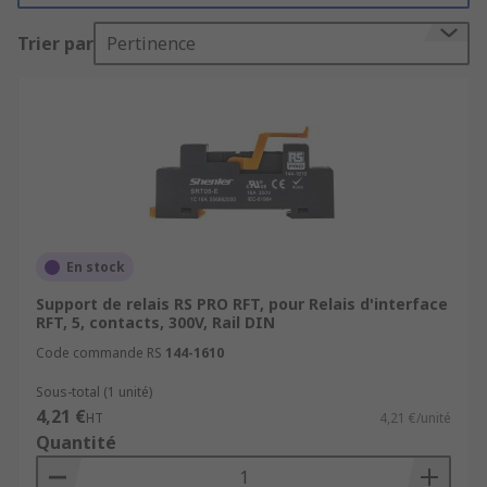
remplacement et la maintenance des relais dans
Trier par
Pertinence
les applications industrielles, tertiaires et
d'automatisme.
Une gamme complète de supports
de relais pour vos installations
électriques
Les
supports de relais
assurent la fixation
En stock
mécanique et la connexion électrique des relais
Support de relais RS PRO RFT, pour Relais d'interface
tout en simplifiant leur remplacement sans
RFT, 5, contacts, 300V, Rail DIN
intervention sur le câblage. Ils sont largement
Code commande RS
144-1610
utilisés dans les armoires de commande,
tableaux électriques, systèmes de contrôle
Sous-total (1 unité)
4,21 €
industriel et installations de distribution
HT
4,21 €/unité
Quantité
d'énergie.