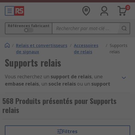
0
Références fabricant
/
Relais et convertisseurs
/
Accessoires
/
Supports
de signaux
de relais
relais
Supports relais
Vous recherchez un
support de relais
, une
embase relais
, un
socle relais
ou un
support
relais rail DIN
pour intégrer facilement vos
relais dans une armoire électrique ou un système
568 Produits présentés pour Supports
d'automatisation ?
RS
propose une large gamme
relais
de supports de relais compatibles avec de
nombreuses séries de relais industriels.
Disponibles en stock et livrés rapidement, ces
Filtres
accessoires facilitent l'installation, le câblage, le