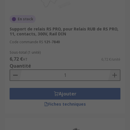
[Relais industriels](Relais industriels Relais
temporisés Relais de sécurité Modules
d'interface relais Rails DIN et accessoires
En stock
de montage Automatisme et contrôle de
process).
Support de relais RS PRO, pour Relais RUB de RS PRO,
11, contacts, 300V, Rail DIN
Relais temporisés
.
Code commande RS
121-7840
Relais de sécurité
.
Sous-total (1 unité)
Relais d'interface
.
6,72 €
HT
6,72 €/unité
Rails DIN
et accessoires de montage.
Quantité
Automatisme et contrôle de process
.
Ajouter
Fiches techniques