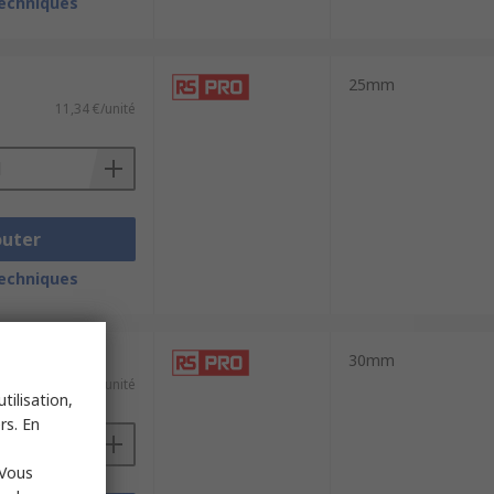
techniques
25mm
11,34 €/unité
outer
techniques
30mm
47,92 €/unité
tilisation,
rs. En
 Vous