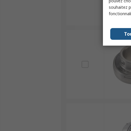
pouvez choi
souhaitez pa
fonctionnal
To