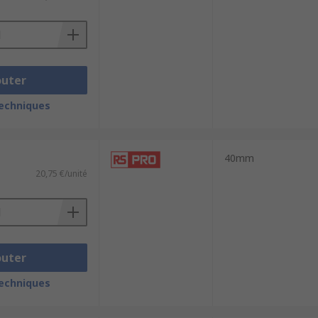
outer
techniques
40mm
20,75 €/unité
outer
techniques