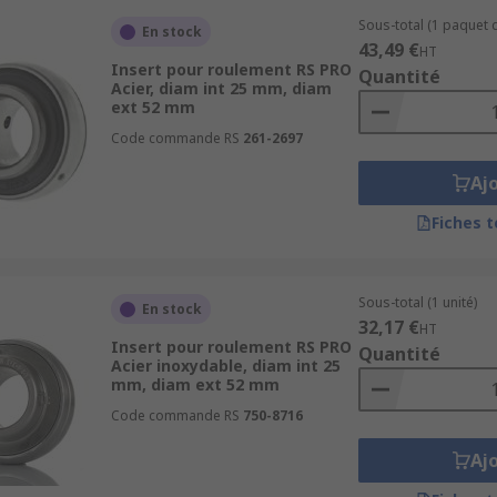
Sous-total (1 paquet d
En stock
43,49 €
HT
Insert pour roulement RS PRO
Quantité
Acier, diam int 25 mm, diam
ext 52 mm
Code commande RS
261-2697
Aj
Fiches 
Sous-total (1 unité)
En stock
32,17 €
HT
Insert pour roulement RS PRO
Quantité
Acier inoxydable, diam int 25
mm, diam ext 52 mm
Code commande RS
750-8716
Aj