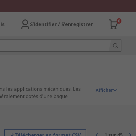
0
lis
S’identifier / S'enregistrer
ns les applications mécaniques. Les
Afficher
généralement dotés d'une bague
ons.
ions, telles que l'agriculture, les
Télécharger en format CSV
1
sur
45