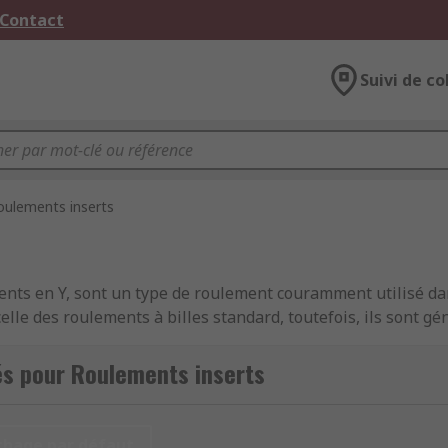
 Contact
Suivi de co
oulements inserts
nts en Y, sont un type de roulement couramment utilisé da
elle des roulements à billes standard, toutefois, ils sont 
ntage rapide et efficace dans une grande variété d'applicati
és pour Roulements inserts
ns les applications à utilisation intensive avec fortes vibrat
chage par défaut