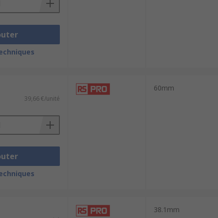
outer
techniques
60mm
39,66 €/unité
outer
techniques
38.1mm