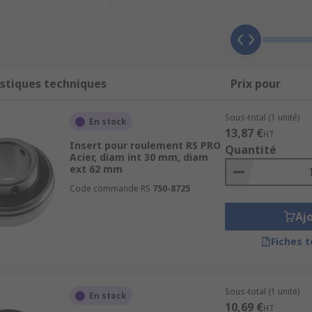
t et l'emballage, et bien plus encore. Leur conception robus
en tailles impériales ou métriques ?
stiques techniques
Prix pour
d'alésage impériales et métriques, assurant le respect d'ex
ide d'une sélection d'accessoires, tels que les inserts à bagu
Sous-total (1 unité)
En stock
13,87 €
HT
Insert pour roulement RS PRO
Quantité
Acier, diam int 30 mm, diam
ext 62 mm
Code commande RS
750-8725
Aj
Fiches 
Sous-total (1 unité)
En stock
10,69 €
HT