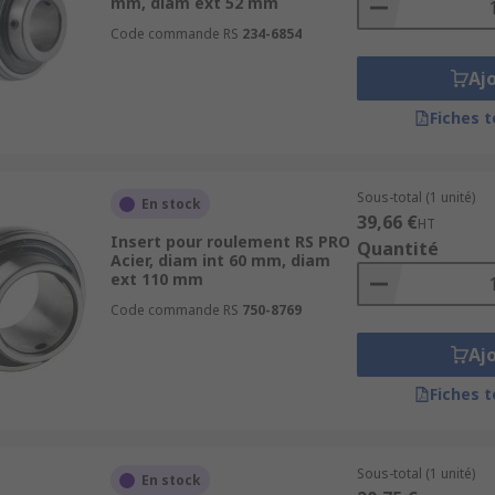
mm, diam ext 52 mm
Code commande RS
234-6854
Aj
Fiches 
Sous-total (1 unité)
En stock
39,66 €
HT
Insert pour roulement RS PRO
Quantité
Acier, diam int 60 mm, diam
ext 110 mm
Code commande RS
750-8769
Aj
Fiches 
Sous-total (1 unité)
En stock