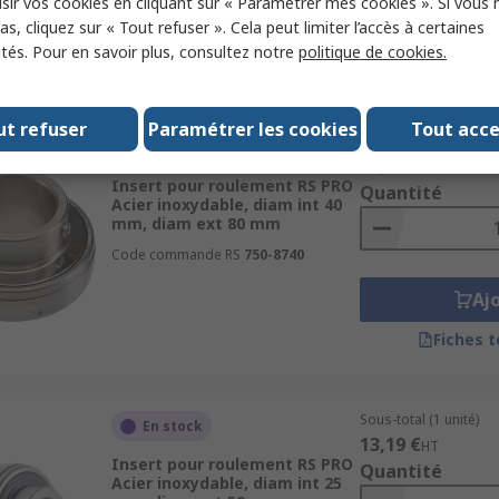
sir vos cookies en cliquant sur « Paramétrer mes cookies ». Si vous n
Aj
s, cliquez sur « Tout refuser ». Cela peut limiter l’accès à certaines
ités. Pour en savoir plus, consultez notre
politique de cookies.
Fiches 
ut refuser
Paramétrer les cookies
Tout acc
Sous-total (1 unité)
En stock
83,97 €
HT
Insert pour roulement RS PRO
Quantité
Acier inoxydable, diam int 40
mm, diam ext 80 mm
Code commande RS
750-8740
Aj
Fiches 
Sous-total (1 unité)
En stock
13,19 €
HT
Insert pour roulement RS PRO
Quantité
Acier inoxydable, diam int 25