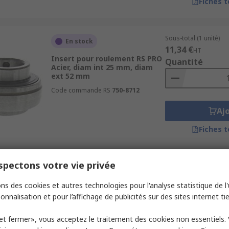
Fiches 
Sous-total (1 unité)
En stock
11,34 €
HT
Insert pour roulement RS PRO
Quantité
Acier, diam int 25 mm, diam
ext 52 mm
Code commande RS
750-8712
Aj
Fiches 
pectons votre vie privée
Sous-total (1 unité)
En stock
47,92 €
HT
ns des cookies et autres technologies pour l'analyse statistique de l'u
Insert pour roulement RS PRO
Quantité
Acier inoxydable, diam int 30
onnalisation et pour l’affichage de publicités sur des sites internet tie
mm, diam ext 62 mm
Code commande RS
750-8728
et fermer», vous acceptez le traitement des cookies non essentiels.