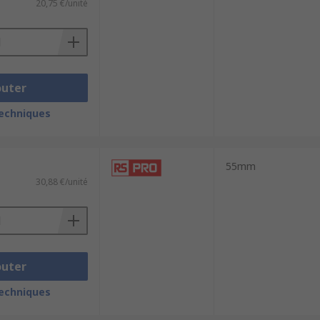
20,75 €/unité
outer
techniques
55mm
30,88 €/unité
outer
techniques