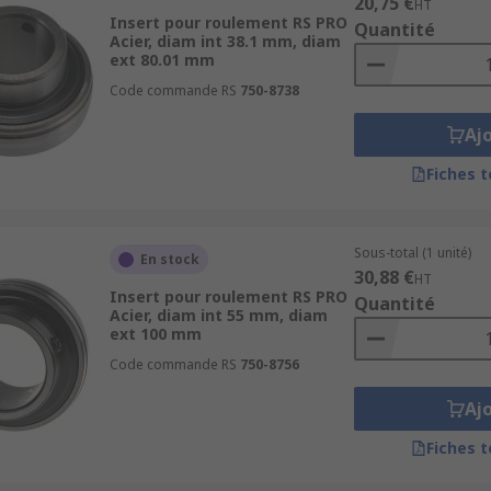
20,75 €
HT
Insert pour roulement RS PRO
Quantité
Acier, diam int 38.1 mm, diam
ext 80.01 mm
Code commande RS
750-8738
Aj
Fiches 
Sous-total (1 unité)
En stock
30,88 €
HT
Insert pour roulement RS PRO
Quantité
Acier, diam int 55 mm, diam
ext 100 mm
Code commande RS
750-8756
Aj
Fiches 