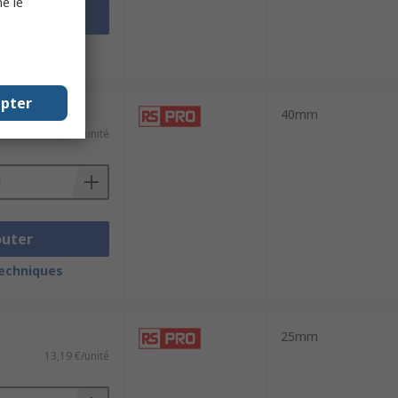
e le
outer
techniques
epter
40mm
83,97 €/unité
outer
techniques
25mm
13,19 €/unité