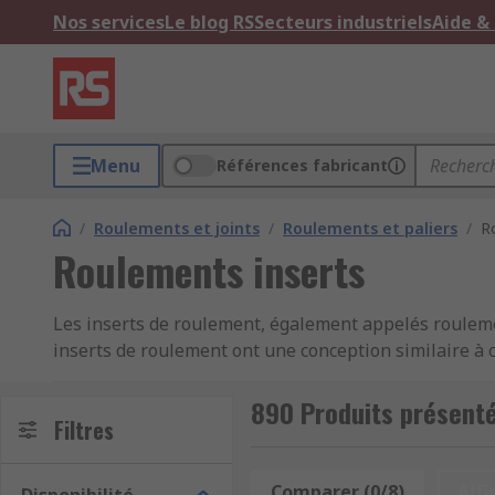
Nos services
Le blog RS
Secteurs industriels
Aide &
Menu
Références fabricant
/
Roulements et joints
/
Roulements et paliers
/
R
Roulements inserts
Les inserts de roulement, également appelés rouleme
inserts de roulement ont une conception similaire à c
intérieure étendue. Cela les rend parfaits pour un mo
890 Produits présent
Utilisation des inserts de roulement
Filtres
Les inserts de roulement sont généralement utilisés da
Comparer (0/8)
Affi