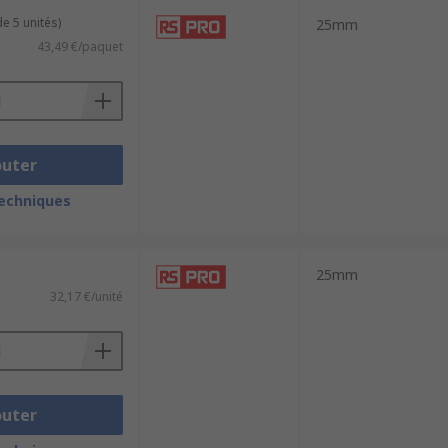
e 5 unités)
25mm
43,49 €/paquet
outer
techniques
25mm
32,17 €/unité
outer